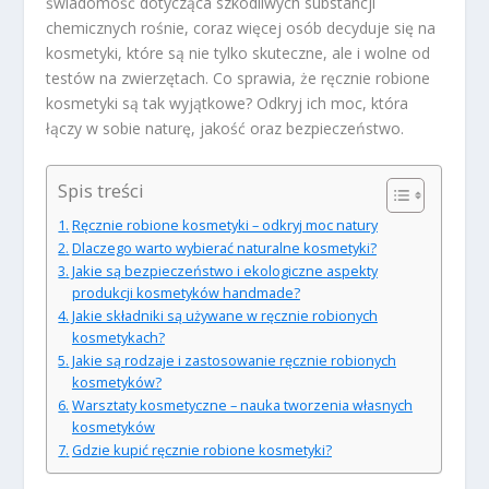
świadomość dotycząca szkodliwych substancji
chemicznych rośnie, coraz więcej osób decyduje się na
kosmetyki, które są nie tylko skuteczne, ale i wolne od
testów na zwierzętach. Co sprawia, że ręcznie robione
kosmetyki są tak wyjątkowe? Odkryj ich moc, która
łączy w sobie naturę, jakość oraz bezpieczeństwo.
Spis treści
Ręcznie robione kosmetyki – odkryj moc natury
Dlaczego warto wybierać naturalne kosmetyki?
Jakie są bezpieczeństwo i ekologiczne aspekty
produkcji kosmetyków handmade?
Jakie składniki są używane w ręcznie robionych
kosmetykach?
Jakie są rodzaje i zastosowanie ręcznie robionych
kosmetyków?
Warsztaty kosmetyczne – nauka tworzenia własnych
kosmetyków
Gdzie kupić ręcznie robione kosmetyki?