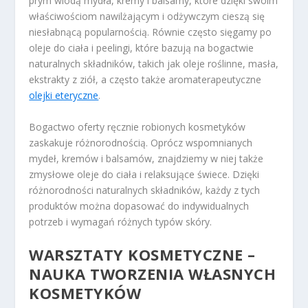
prym wiodą mydła, kremy i balsamy, które dzięki swoim
właściwościom nawilżającym i odżywczym cieszą się
niesłabnącą popularnością. Równie często sięgamy po
oleje do ciała i peelingi, które bazują na bogactwie
naturalnych składników, takich jak oleje roślinne, masła,
ekstrakty z ziół, a często także aromaterapeutyczne
olejki eteryczne
.
Bogactwo oferty ręcznie robionych kosmetyków
zaskakuje różnorodnością. Oprócz wspomnianych
mydeł, kremów i balsamów, znajdziemy w niej także
zmysłowe oleje do ciała i relaksujące świece. Dzięki
różnorodności naturalnych składników, każdy z tych
produktów można dopasować do indywidualnych
potrzeb i wymagań różnych typów skóry.
WARSZTATY KOSMETYCZNE –
NAUKA TWORZENIA WŁASNYCH
KOSMETYKÓW