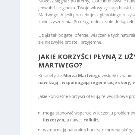
Możesz sięgnąć po kremy, które intensywnie nawil
jedwabiście gładka. Twoje włosy zyskają blask 
Martwego. A jeśli potrzebujesz głębokiego oczysz
zanieczyszczenia. Po długim dniu, sole do kąpieli
Dzięki tak bogatej ofercie, włączenie tych natur
się niezwykle proste i przyjemne.
JAKIE KORZYŚCI PŁYNĄ Z 
MARTWEGO?
Kosmetyki z
Morza Martwego
zyskały uznanie 
nawilżają i wspomagają regenerację skóry, 
Jakie konkretne korzyści oferują te wyjątkowe pr
mogą stanowić wsparcie w leczeniu problemów
łuszczyca
, a nawet
cellulit
,
wzmacniają naturalną barierę ochronną skóry,