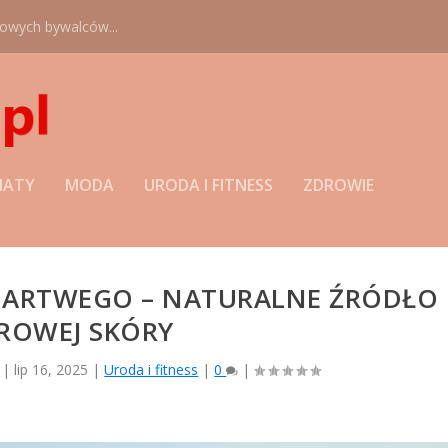
nowych bywalców...
MATY
MODA
URODA I FITNESS
ZDROWIE
MARTWEGO – NATURALNE ŹRÓDŁO
ROWEJ SKÓRY
|
lip 16, 2025
|
Uroda i fitness
|
0
|