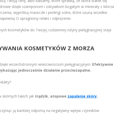
żą Twoją cerę, albo balsamy, które sprawią, że skóra stanie się
i zdrowie dzięki szamponom i odżywkom bogatym w minerały z Morza
czenia, wypróbuj maseczki i peelingi solne, które usuną wszelkie
 zapewnią Ci upragniony relaks i odprężenie.
alnych kosmetyków do Twojej codziennej rutyny pielęgnacyjnej staje
UŻYWANIA KOSMETYKÓW Z MORZA
dzięki wszechstronnym właściwościom pielęgnacyjnym.
Efektywnie
wykazując jednocześnie działanie przeciwzapalne.
odukty?
 skórnych takich jak
trądzik
,
atopowe
zapalenie skóry
,
 czyniąc ją bardziej odporną na negatywny wpływ czynników