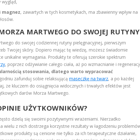
y wygląd,
i
magnez
, zawartych w tych kosmetykach, ma zbawienny wpływ na
włosów.
Z MORZA MARTWEGO DO SWOJEJ RUTYNY
wego do swojej codziennej rutyny pielęgnacyjnej, pierwszym
rzeb Twojej skóry. Dopiero mając tę wiedzę, możesz świadomie
 te unikalne wymagania. Produkty te oferują szerokie spektrum
rzy
, poprzez odżywianie całego ciała, aż po wzmacnianie i regeneracj
ularnością stosowania, dlatego warto wypracować
godniu zafunduj sobie relaksującą
maseczkę na twarz
, a po każdej
aj, że kluczem do osiągnięcia widocznych i trwałych efektów jest
jątkowych darów Morza Martwego.
 OPINIE UŻYTKOWNIKÓW?
ęsto dzielą się swoimi pozytywnymi wrażeniami. Nierzadko
a wielu z nich dostrzega korzystne rezultaty w łagodzeniu problemó
jątkowe produkty są cenione nie tylko za ich terapeutyczne działanie,