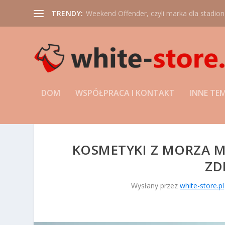
TRENDY:
Weekend Offender, czyli marka dla stadio
DOM
WSPÓŁPRACA I KONTAKT
INNE TE
KOSMETYKI Z MORZA 
ZD
Wysłany przez
white-store.pl