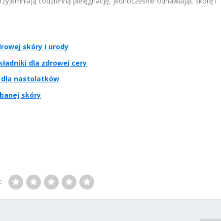
przyjemniają codzienną pielęgnację, jednocześnie odnawiając skórę i
rowej skóry i urody
ładniki dla zdrowej cery
 dla nastolatków
dbanej skóry
: