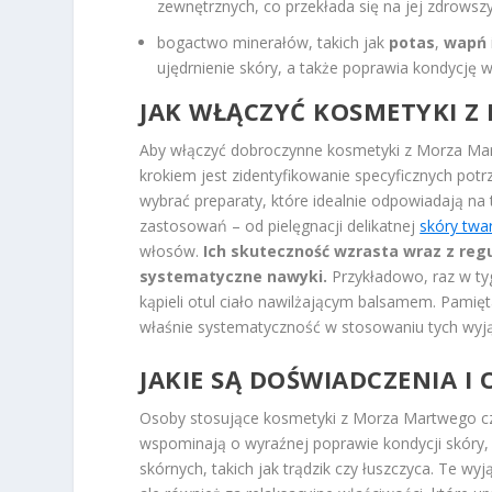
zewnętrznych, co przekłada się na jej zdrowsz
bogactwo minerałów, takich jak
potas
,
wapń
ujędrnienie skóry, a także poprawia kondycję 
JAK WŁĄCZYĆ KOSMETYKI 
Aby włączyć dobroczynne kosmetyki z Morza Mart
krokiem jest zidentyfikowanie specyficznych pot
wybrać preparaty, które idealnie odpowiadają na
zastosowań – od pielęgnacji delikatnej
skóry twa
włosów.
Ich skuteczność wzrasta wraz z reg
systematyczne nawyki.
Przykładowo, raz w ty
kąpieli otul ciało nawilżającym balsamem. Pamięt
właśnie systematyczność w stosowaniu tych wy
JAKIE SĄ DOŚWIADCZENIA I
Osoby stosujące kosmetyki z Morza Martwego cz
wspominają o wyraźnej poprawie kondycji skóry, 
skórnych, takich jak trądzik czy łuszczyca. Te wy