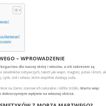
twego?
orza Martwego?
j rutyny
WEGO – WPROWADZENIE
ogactwo dla naszej skóry i włosów, a ich sekretem są
 składników odżywczych, takich jak wapń, magnez, potas i brom, al
, cynk, sód i żelazo, które wspólnie działają cuda.
e na Ziemi, stanowi ich naturalne i obfite źródło.
Warto więc
ich dobroczynnym wpływie na własnej skórze.
 KOSMETYKÓW Z MORZA MARTWEGO?