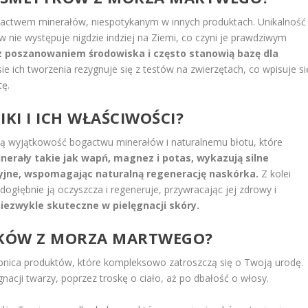
actwem minerałów, niespotykanym w innych produktach. Unikalność
w nie występuje nigdzie indziej na Ziemi, co czyni je prawdziwym
z poszanowaniem środowiska i często stanowią bazę dla
e ich tworzenia rezygnuje się z testów na zwierzętach, co wpisuje si
tę.
KI I ICH WŁAŚCIWOŚCI?
 wyjątkowość bogactwu minerałów i naturalnemu błotu, które
nerały takie jak wapń, magnez i potas, wykazują silne
ryjne, wspomagając naturalną regenerację naskórka.
Z kolei
ogłębnie ją oczyszcza i regeneruje, przywracając jej zdrowy i
niezwykle skuteczne w pielęgnacji skóry.
TYKÓW Z MORZA MARTWEGO?
nica produktów, które kompleksowo zatroszczą się o Twoją urodę.
nacji twarzy, poprzez troskę o ciało, aż po dbałość o włosy.