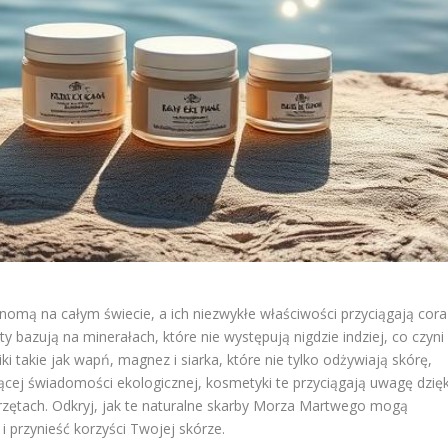
nomą na całym świecie, a ich niezwykłe właściwości przyciągają cora
ty bazują na minerałach, które nie występują nigdzie indziej, co czyni
ki takie jak wapń, magnez i siarka, które nie tylko odżywiają skórę,
nącej świadomości ekologicznej, kosmetyki te przyciągają uwagę dzięk
rzętach. Odkryj, jak te naturalne skarby Morza Martwego mogą
 przynieść korzyści Twojej skórze.