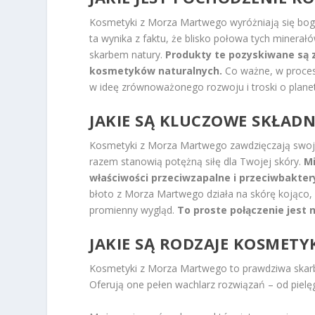
Kosmetyki z Morza Martwego wyróżniają się bog
ta wynika z faktu, że blisko połowa tych minerałó
skarbem natury.
Produkty te pozyskiwane są 
kosmetyków naturalnych.
Co ważne, w procesi
w ideę zrównoważonego rozwoju i troski o plane
JAKIE SĄ KLUCZOWE SKŁADNI
Kosmetyki z Morza Martwego zawdzięczają swoją
razem stanowią potężną siłę dla Twojej skóry.
Mi
właściwości przeciwzapalne i przeciwbakte
błoto z Morza Martwego działa na skórę kojąco, d
promienny wygląd.
To proste połączenie jest 
JAKIE SĄ RODZAJE KOSME
Kosmetyki z Morza Martwego to prawdziwa skarb
Oferują one pełen wachlarz rozwiązań – od pielęg