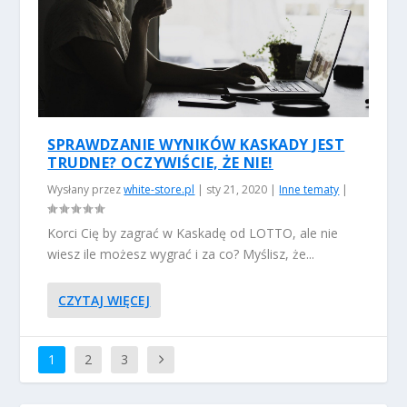
SPRAWDZANIE WYNIKÓW KASKADY JEST
TRUDNE? OCZYWIŚCIE, ŻE NIE!
Wysłany przez
white-store.pl
|
sty 21, 2020
|
Inne tematy
|
Korci Cię by zagrać w Kaskadę od LOTTO, ale nie
wiesz ile możesz wygrać i za co? Myślisz, że...
CZYTAJ WIĘCEJ
1
2
3