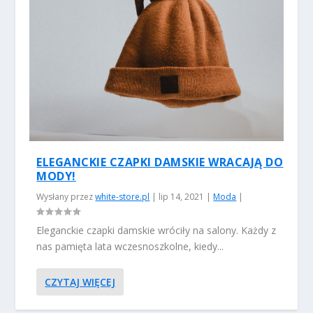
ELEGANCKIE CZAPKI DAMSKIE WRACAJĄ DO
MODY!
Wysłany przez
white-store.pl
|
lip 14, 2021
|
Moda
|
Eleganckie czapki damskie wróciły na salony. Każdy z
nas pamięta lata wczesnoszkolne, kiedy...
CZYTAJ WIĘCEJ