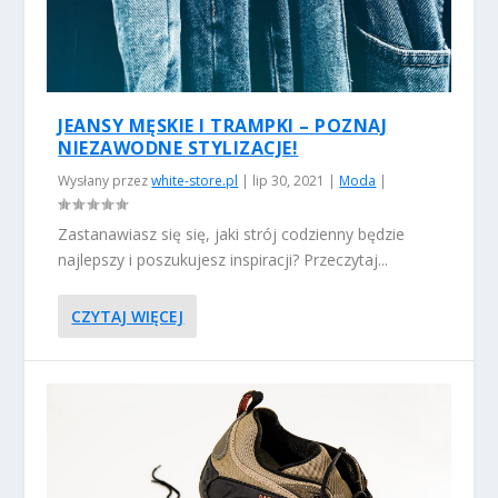
JEANSY MĘSKIE I TRAMPKI – POZNAJ
NIEZAWODNE STYLIZACJE!
Wysłany przez
white-store.pl
|
lip 30, 2021
|
Moda
|
Zastanawiasz się się, jaki strój codzienny będzie
najlepszy i poszukujesz inspiracji? Przeczytaj...
CZYTAJ WIĘCEJ