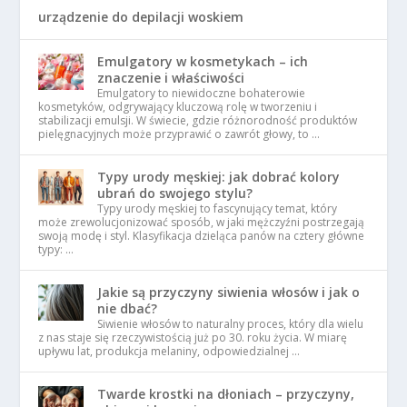
urządzenie do depilacji woskiem
Emulgatory w kosmetykach – ich
znaczenie i właściwości
Emulgatory to niewidoczne bohaterowie
kosmetyków, odgrywający kluczową rolę w tworzeniu i
stabilizacji emulsji. W świecie, gdzie różnorodność produktów
pielęgnacyjnych może przyprawić o zawrót głowy, to …
Typy urody męskiej: jak dobrać kolory
ubrań do swojego stylu?
Typy urody męskiej to fascynujący temat, który
może zrewolucjonizować sposób, w jaki mężczyźni postrzegają
swoją modę i styl. Klasyfikacja dzieląca panów na cztery główne
typy: …
Jakie są przyczyny siwienia włosów i jak o
nie dbać?
Siwienie włosów to naturalny proces, który dla wielu
z nas staje się rzeczywistością już po 30. roku życia. W miarę
upływu lat, produkcja melaniny, odpowiedzialnej …
Twarde krostki na dłoniach – przyczyny,