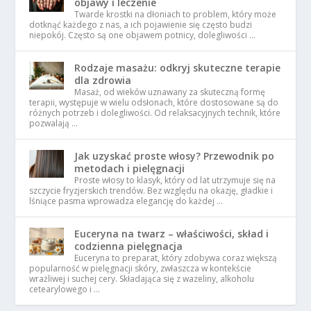
objawy i leczenie
Twarde krostki na dłoniach to problem, który może
dotknąć każdego z nas, a ich pojawienie się często budzi
niepokój. Często są one objawem potnicy, dolegliwości …
Rodzaje masażu: odkryj skuteczne terapie
dla zdrowia
Masaż, od wieków uznawany za skuteczną formę
terapii, występuje w wielu odsłonach, które dostosowane są do
różnych potrzeb i dolegliwości. Od relaksacyjnych technik, które
pozwalają …
Jak uzyskać proste włosy? Przewodnik po
metodach i pielęgnacji
Proste włosy to klasyk, który od lat utrzymuje się na
szczycie fryzjerskich trendów. Bez względu na okazję, gładkie i
lśniące pasma wprowadza elegancję do każdej …
Euceryna na twarz – właściwości, skład i
codzienna pielęgnacja
Euceryna to preparat, który zdobywa coraz większą
popularność w pielęgnacji skóry, zwłaszcza w kontekście
wrażliwej i suchej cery. Składająca się z wazeliny, alkoholu
cetearylowego i …