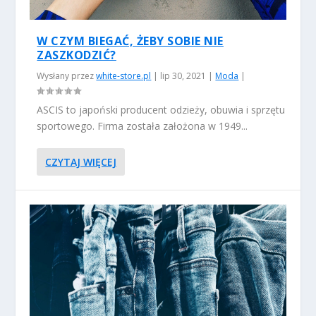
W CZYM BIEGAĆ, ŻEBY SOBIE NIE
ZASZKODZIĆ?
Wysłany przez
white-store.pl
|
lip 30, 2021
|
Moda
|
ASCIS to japoński producent odzieży, obuwia i sprzętu
sportowego. Firma została założona w 1949...
CZYTAJ WIĘCEJ