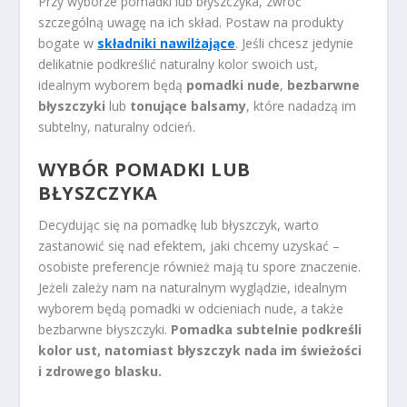
Przy wyborze pomadki lub błyszczyka, zwróć
szczególną uwagę na ich skład. Postaw na produkty
bogate w
składniki nawilżające
. Jeśli chcesz jedynie
delikatnie podkreślić naturalny kolor swoich ust,
idealnym wyborem będą
pomadki nude
,
bezbarwne
błyszczyki
lub
tonujące balsamy
, które nadadzą im
subtelny, naturalny odcień.
WYBÓR POMADKI LUB
BŁYSZCZYKA
Decydując się na pomadkę lub błyszczyk, warto
zastanowić się nad efektem, jaki chcemy uzyskać –
osobiste preferencje również mają tu spore znaczenie.
Jeżeli zależy nam na naturalnym wyglądzie, idealnym
wyborem będą pomadki w odcieniach nude, a także
bezbarwne błyszczyki.
Pomadka subtelnie podkreśli
kolor ust, natomiast błyszczyk nada im świeżości
i zdrowego blasku.