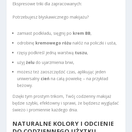
Ekspresowe triki dla zapracowanych:
Potrzebujesz błyskawicznego makijażu?
zamiast podkładu, sięgnij po
krem BB
,
odrobinę
kremowego różu
nałóż na policzki i usta,
rzęsy podkreśl jedną warstwą
tuszu
,
użyj
żelu
do ujarzmienia brwi,
możesz też zaoszczędzić czas, aplikując jeden
uniwersalny
cień
na całą powiekę – na przykład
beżowy.
Dzięki tym prostym trikom, Twój codzienny makijaż
będzie szybki, efektowny i sprawi, że będziesz wyglądać
świeżo i promiennie każdego dnia.
NATURALNE KOLORY I ODCIENIE
DO CODZIENNEGO UŻYTKU