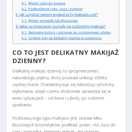
Wybór cieni do powiek
Podkreślenie rzęs – tusz i eyeliner
Jak uzyskać świeży wygląd przy makijażu ust?
Wybór pomadki lub błyszczyka
Jakie są inspiracje i porady na codzienny makijaż?
Naturalne kolory i odcienie do codziennego użytku
Szybkie triki na delikatny makijaż w pośpiechu
CO TO JEST DELIKATNY MAKIJAŻ
DZIENNY?
Delikatny makijaż dzienny to sprzymierzeniec
naturalnego piękna, który pozwala uniknąć efektu
ciężkiej maski. Charakteryzuje się lekkością i prostotą
wykonania, dzięki czemu doskonale sprawdza się w
wielu sytuacjach – od biura i szkoły, po rodzinne
spotkania.
Podstawą tego typu makijażu jest zestaw kilku
kluczowych kosmetyków: podkład, puder, róż, tusz do
rzęs i pomadka. Niemniej jednak, absolutnym