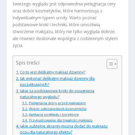
świeżego wyglądu jest odpowiednia pielęgnacja cery
oraz dobór kosmetyków, które harmonizują z
indywidualnym typem urody. Warto poznać
podstawowe kroki i techniki, które umożliwią
stworzenie makijażu, który nie tylko wygląda dobrze,
ale również doskonale współgra z codziennym stylem
życia.
Spis treści
Co to jest delikatny makijaż dzienny?
Jak wykonać delikatny makijaż dzienny dla
początkujących?
Jakie są podstawowe kroki do osiągnięcia
naturalnego wyglądu?
Pielęgnacja skóry przed makijażem
Wybór odpowiednich kosmetyków
Aplikacja podkładu i korektora
Przypudrowanie dla trwałości makijażu
Jakie subtelne akcenty można dodać do makijażu
oczu dla naturalnego efektu?