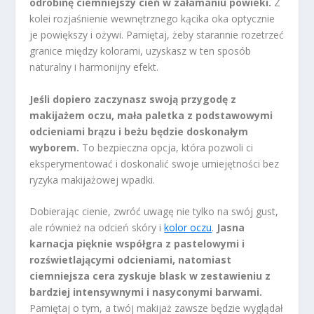
odrobinę ciemniejszy cień w załamaniu powieki.
Z
kolei rozjaśnienie wewnętrznego kącika oka optycznie
je powiększy i ożywi. Pamiętaj, żeby starannie rozetrzeć
granice między kolorami, uzyskasz w ten sposób
naturalny i harmonijny efekt.
Jeśli dopiero zaczynasz swoją przygodę z
makijażem oczu, mała paletka z podstawowymi
odcieniami brązu i beżu będzie doskonałym
wyborem.
To bezpieczna opcja, która pozwoli ci
eksperymentować i doskonalić swoje umiejętności bez
ryzyka makijażowej wpadki.
Dobierając cienie, zwróć uwagę nie tylko na swój gust,
ale również na odcień skóry i
kolor oczu
.
Jasna
karnacja pięknie współgra z pastelowymi i
rozświetlającymi odcieniami, natomiast
ciemniejsza cera zyskuje blask w zestawieniu z
bardziej intensywnymi i nasyconymi barwami.
Pamiętaj o tym, a twój makijaż zawsze będzie wyglądał