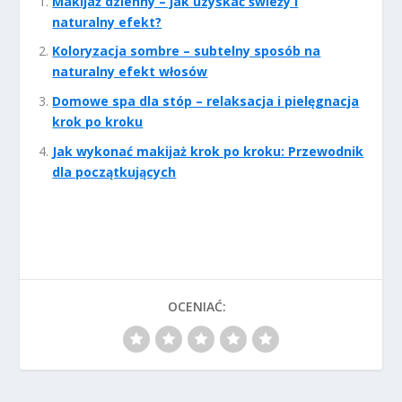
Makijaż dzienny – jak uzyskać świeży i
naturalny efekt?
Koloryzacja sombre – subtelny sposób na
naturalny efekt włosów
Domowe spa dla stóp – relaksacja i pielęgnacja
krok po kroku
Jak wykonać makijaż krok po kroku: Przewodnik
dla początkujących
OCENIAĆ: