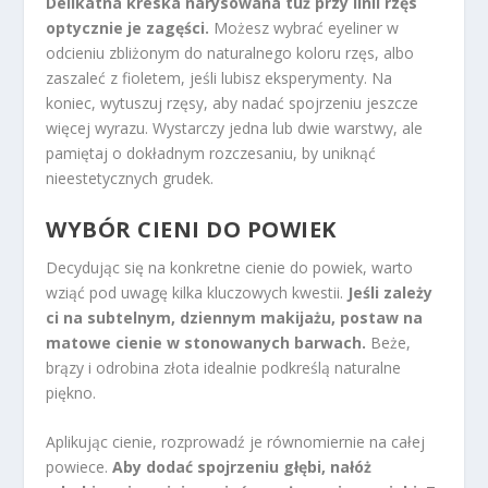
Delikatna kreska narysowana tuż przy linii rzęs
optycznie je zagęści.
Możesz wybrać eyeliner w
odcieniu zbliżonym do naturalnego koloru rzęs, albo
zaszaleć z fioletem, jeśli lubisz eksperymenty. Na
koniec, wytuszuj rzęsy, aby nadać spojrzeniu jeszcze
więcej wyrazu. Wystarczy jedna lub dwie warstwy, ale
pamiętaj o dokładnym rozczesaniu, by uniknąć
nieestetycznych grudek.
WYBÓR CIENI DO POWIEK
Decydując się na konkretne cienie do powiek, warto
wziąć pod uwagę kilka kluczowych kwestii.
Jeśli zależy
ci na subtelnym, dziennym makijażu, postaw na
matowe cienie w stonowanych barwach.
Beże,
brązy i odrobina złota idealnie podkreślą naturalne
piękno.
Aplikując cienie, rozprowadź je równomiernie na całej
powiece.
Aby dodać spojrzeniu głębi, nałóż