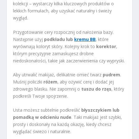
kolekcji – wystarczy kilka kluczowych produktów o
lekkich formułach, aby uzyskać naturalny i świeży
wygląd.
Przygotowanie cery rozpocznij od nałożenia bazy.
Następnie użyj
podkładu lub
kremu BB
, które
wyrównają koloryt skóry. Kolejny krok to
korektor
,
którym precyzyjnie zamaskujesz drobne
niedoskonałości, takie jak zaczerwienienia czy wypryski.
Aby utrwalić makijaż, delikatnie omieć twarz
pudrem
.
Muśnij policzki
różem
, aby ożywić cerę i dodać jej
zdrowego blasku. Nie zapomnij o
tuszu do rzęs
, który
podkreśli Twoje spojrzenie.
Usta możesz subtelnie podkreślić
błyszczykiem lub
pomadką w odcieniu nude
. Taki makijaż jest szybki,
prosty i doskonały na każdą okazję, kiedy chcesz
wyglądać świeżo i naturalnie.