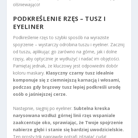
olśniewająco!
PODKREŚLENIE RZĘS – TUSZ I
EYELINER
Podkreślenie rzęs to szybki sposób na wyraziste
spojrzenie – wystarczy odrobina tuszu i eyeliner. Zacznij
od tuszu, aplikując go zarówno na górne, jak i dolne
rzęsy, aby optycznie je wydłużyć i nadać im objętości.
Pamiętaj jednak, że kluczowy jest odpowiedni dobór
koloru maskary.
Klasyczny czarny tusz idealnie
komponuje się z ciemniejszą karnacją i włosami,
podczas gdy brązowy tusz lepiej podkreśli urodę
osób o jaśniejszej cerze.
Następnie, sięgnij po eyeliner.
Subtelna kreska
narysowana wzdłuż górnej linii rzęs wspaniale
zaakcentuje oko, sprawiając, że Twoje spojrzenie
nabierze głębi i stanie się bardziej uwodzicielskie.
Ten prosty trik naprawdę potrafi zdziałać cuda!