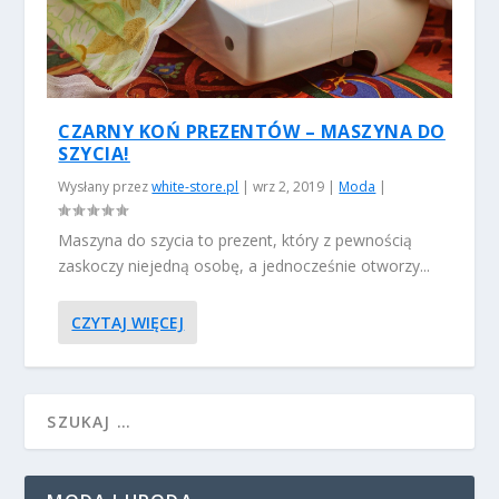
CZARNY KOŃ PREZENTÓW – MASZYNA DO
SZYCIA!
Wysłany przez
white-store.pl
|
wrz 2, 2019
|
Moda
|
Maszyna do szycia to prezent, który z pewnością
zaskoczy niejedną osobę, a jednocześnie otworzy...
CZYTAJ WIĘCEJ