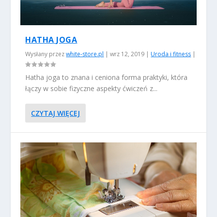
HATHA JOGA
Wysłany przez
white-store.pl
|
wrz 12, 2019
|
Uroda i fitness
|
Hatha joga to znana i ceniona forma praktyki, która
łączy w sobie fizyczne aspekty ćwiczeń z...
CZYTAJ WIĘCEJ