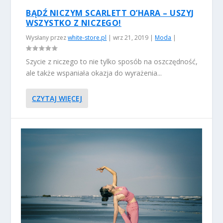
BĄDŹ NICZYM SCARLETT O’HARA – USZYJ
WSZYSTKO Z NICZEGO!
Wysłany przez
white-store.pl
|
wrz 21, 2019
|
Moda
|
Szycie z niczego to nie tylko sposób na oszczędność,
ale także wspaniała okazja do wyrażenia...
CZYTAJ WIĘCEJ