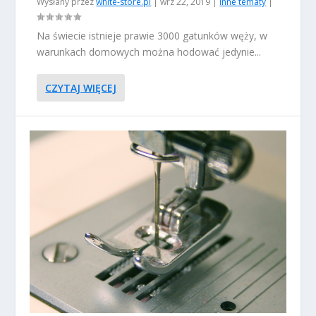
Wysłany przez
white-store.pl
|
wrz 22, 2019
|
Inne tematy
|
Na świecie istnieje prawie 3000 gatunków węży, w
warunkach domowych można hodować jedynie...
CZYTAJ WIĘCEJ