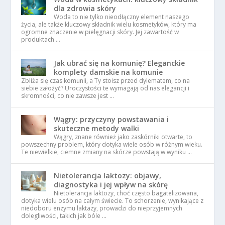
dla zdrowia skóry
Woda to nie tylko nieodłączny element naszego
życia, ale także kluczowy składnik wielu kosmetyków, który ma
ogromne znaczenie w pielęgnacji skóry. Jej zawartość w
produktach …
Jak ubrać się na komunię? Eleganckie
komplety damskie na komunie
Zbliża się czas komunii, a Ty stoisz przed dylematem, co na
siebie założyć? Uroczystości te wymagają od nas elegancji i
skromności, co nie zawsze jest …
Wągry: przyczyny powstawania i
skuteczne metody walki
Wągry, znane również jako zaskórniki otwarte, to
powszechny problem, który dotyka wiele osób w różnym wieku.
Te niewielkie, ciemne zmiany na skórze powstają w wyniku …
Nietolerancja laktozy: objawy,
diagnostyka i jej wpływ na skórę
Nietolerancja laktozy, choć często bagatelizowana,
dotyka wielu osób na całym świecie. To schorzenie, wynikające z
niedoboru enzymu laktazy, prowadzi do nieprzyjemnych
dolegliwości, takich jak bóle …