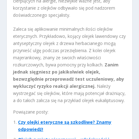
cierpiących na alergie, niezwykle ważne jest, aby
korzystanie z olejków odbywało się pod nadzorem
doświadczonego specjalisty.
Zaleca się aplikowanie minimalnych ilości olejków
eterycznych. Przykładowo, kojący olejek lawendowy czy
antyseptyczny olejek z drzewa herbacianego mogą
przynieść ulgę podczas przeziębienia. Z kolei olejek
majerankowy, znany ze swoich właściwości
rozkurczowych, bywa pomocny przy kolkach.
Zanim
jednak sięgniesz po jakikolwiek olejek,
bezwzględnie przeprowadź test uczuleniowy, aby
wykluczyć ryzyko reakcji alergicznej.
Należy
wystrzegać się olejków, które mają potencjał drażniący,
a do takich zalicza się na przykład olejek eukaliptusowy.
Powiązane posty:
Czy olejki eteryczne są szkodliwe? Znamy
odpowiedź!