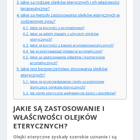
Jakie są rodzaje olejków eterycznych i ich właściwości
terapeutyczne?
Jakie są metody zastosowania olejków eterycznych w
codziennym życiu?
Jakie są korzyści z aromaterapii?
Jakie są zalety masaży z użyciem olejków
eterycznych?
Jakie są korzyści z kąpieli aromaterapeutycznych?
Jak przeprowadzać inhalacje aromatyczne?
Jakie są zastosowania okładów i kompresów
aromatycznych?
Jakie jest bezpieczeństwo stosowania olejków
eterycznych?
Jakie są przeciwskazania i testy uczuleniowe
dotyczące olejków eterycznych?
Jak olejki eteryczne wpływają na dzieci i alergików?
JAKIE SĄ ZASTOSOWANIE I
WŁAŚCIWOŚCI OLEJKÓW
ETERYCZNYCH?
Olejki eteryczne zyskały szerokie uznanie i są