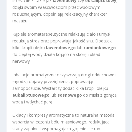
stres. Olejki takie jak
lawendowy
czy
eukaliptusowy
,
dzięki swoim właściwościom przeciwbólowym i
rozluźniającym, dopełniają relaksacyjny charakter
masażu.
Kąpiele aromaterapeutyczne relaksują ciało i umysł,
redukują stres oraz poprawiają jakość snu. Dodatek
kilku kropli olejku
lawendowego
lub
rumiankowego
do ciepłej wody działa kojąco na skórę i układ
nerwowy.
Inhalacje aromatyczne oczyszczają drogi oddechowe i
łagodzą objawy przeziębienia, poprawiając
samopoczucie. Wystarczy dodać kilka kropli olejku
eukaliptusowego
lub
sosnowego
do miski z gorącą
wodą i wdychać parę.
Okłady i kompresy aromatyczne to naturalna metoda
wsparcia w leczeniu bólu mięśniowego, redukująca
stany zapalne i wspomagająca gojenie się ran.