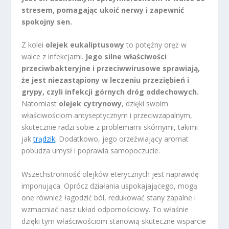
stresem, pomagając ukoić nerwy i zapewnić
spokojny sen.
Z kolei
olejek eukaliptusowy
to potężny oręż w
walce z infekcjami.
Jego silne właściwości
przeciwbakteryjne i przeciwwirusowe sprawiają,
że jest niezastąpiony w leczeniu przeziębień i
grypy, czyli infekcji górnych dróg oddechowych.
Natomiast
olejek cytrynowy
, dzięki swoim
właściwościom antyseptycznym i przeciwzapalnym,
skutecznie radzi sobie z problemami skórnymi, takimi
jak
trądzik
. Dodatkowo, jego orzeźwiający aromat
pobudza umysł i poprawia samopoczucie.
Wszechstronność olejków eterycznych jest naprawdę
imponująca. Oprócz działania uspokajającego, mogą
one również łagodzić ból, redukować stany zapalne i
wzmacniać nasz układ odpornościowy. To właśnie
dzięki tym właściwościom stanowią skuteczne wsparcie