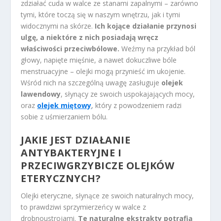
zdziałać cuda w walce ze stanami zapalnymi – zarówno
tymi, które toczą się w naszym wnętrzu, jak i tymi
widocznymi na skórze.
Ich kojące działanie przynosi
ulgę, a niektóre z nich posiadają wręcz
właściwości przeciwbólowe.
Weźmy na przykład ból
głowy, napięte mięśnie, a nawet dokuczliwe bóle
menstruacyjne – olejki mogą przynieść im ukojenie.
Wśród nich na szczególną uwagę zasługuje
olejek
lawendowy
, słynący ze swoich uspokajających mocy,
oraz
olejek miętowy
, który z powodzeniem radzi
sobie z uśmierzaniem bólu.
JAKIE JEST DZIAŁANIE
ANTYBAKTERYJNE I
PRZECIWGRZYBICZE OLEJKÓW
ETERYCZNYCH?
Olejki eteryczne, słynące ze swoich naturalnych mocy,
to prawdziwi sprzymierzeńcy w walce z
drobnoustrojami.
Te naturalne ekstrakty potrafią