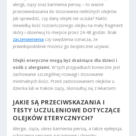
alergii, ciąży oraz karmienia piersią – to ważne
przeciwwskazania do stosowania niektórych olejków.
Jak sprawdzić, czy dany olejek nie uczula? Nałóż
niewielką ilość rozcieńczonego olejku na mały fragment
skóry i obserwuj to miejsce przez 24-48 godzin. Brak
zaczerwienienia
czy swędzenia oznacza, że
prawdopodobnie możesz go bezpiecznie używać.
Olejki eteryczne mogą być drażniące dla dzieci i
osób z alergiami.
W tych przypadkach konieczne jest
zachowanie szczególnej rozwagi i stosowanie
minimalnych ilości. Przed zastosowaniem olejków u
dziecka lub w trakcie ciąży, skonsultuj się z lekarzem.
JAKIE SĄ PRZECIWSKAZANIA I
TESTY UCZULENIOWE DOTYCZĄCE
OLEJKÓW ETERYCZNYCH?
Alergie, ciąża, okres karmienia piersią, a także epilepsja,
schorzenia sercowo-naczyniowe i choroby