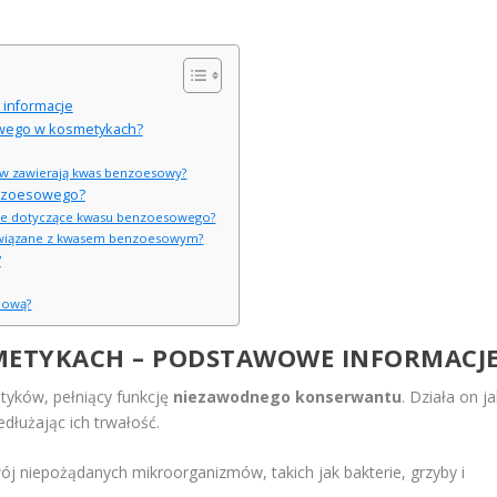
informacje
owego w kosmetykach?
osów zawierają kwas benzoesowy?
enzoesowego?
rawne dotyczące kwasu benzoesowego?
ry związane z kwasem benzoesowym?
?
opową?
ETYKACH – PODSTAWOWE INFORMACJ
tyków, pełniący funkcję
niezawodnego konserwantu
. Działa on j
edłużając ich trwałość.
ój niepożądanych mikroorganizmów, takich jak bakterie, grzyby i