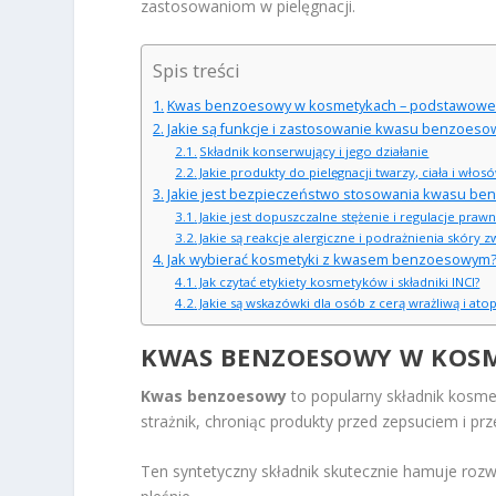
zastosowaniom w pielęgnacji.
Spis treści
Kwas benzoesowy w kosmetykach – podstawowe 
Jakie są funkcje i zastosowanie kwasu benzoes
Składnik konserwujący i jego działanie
Jakie produkty do pielęgnacji twarzy, ciała i wł
Jakie jest bezpieczeństwo stosowania kwasu b
Jakie jest dopuszczalne stężenie i regulacje p
Jakie są reakcje alergiczne i podrażnienia skó
Jak wybierać kosmetyki z kwasem benzoesowym
Jak czytać etykiety kosmetyków i składniki INCI?
Jakie są wskazówki dla osób z cerą wrażliwą i at
KWAS BENZOESOWY W KOSM
Kwas benzoesowy
to popularny składnik kosme
strażnik, chroniąc produkty przed zepsuciem i prz
Ten syntetyczny składnik skutecznie hamuje rozw