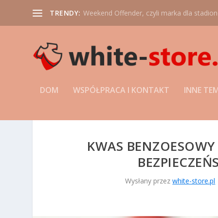
TRENDY:
Weekend Offender, czyli marka dla stadio
DOM
WSPÓŁPRACA I KONTAKT
INNE TE
KWAS BENZOESOWY 
BEZPIECZEŃ
Wysłany przez
white-store.pl