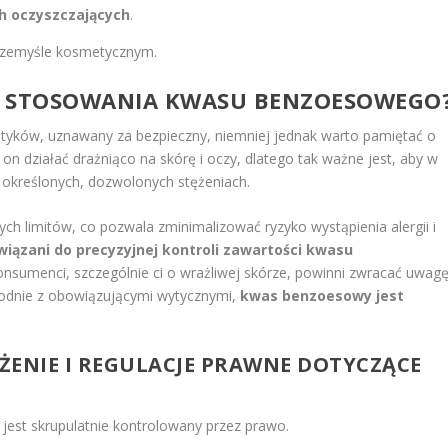
h oczyszczających
.
przemyśle kosmetycznym.
WO STOSOWANIA KWASU BENZOESOWEGO
tyków, uznawany za bezpieczny, niemniej jednak warto pamiętać o
 on działać drażniąco na skórę i oczy, dlatego tak ważne jest, aby w
określonych, dozwolonych stężeniach.
ch limitów, co pozwala zminimalizować ryzyko wystąpienia alergii i
ązani do precyzyjnej kontroli zawartości kwasu
onsumenci, szczególnie ci o wrażliwej skórze, powinni zwracać uwag
odnie z obowiązującymi wytycznymi,
kwas benzoesowy jest
ĘŻENIE I REGULACJE PRAWNE DOTYCZĄCE
est skrupulatnie kontrolowany przez prawo.