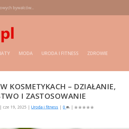
nowych bywalców...
MATY
MODA
URODA I FITNESS
ZDROWIE
W KOSMETYKACH – DZIAŁANIE,
STWO I ZASTOSOWANIE
|
cze 19, 2025
|
Uroda i fitness
|
0
|