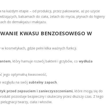
u
na każdym etapie – od produkcji, przez pakowanie, aż po użycie
żających, balsamach do ciała, żelach do mycia, płynach do higieny
ach do demakijażu i makijażu.
OSOWANIE KWASU BENZOESOWEGO W
w kosmetykach, gdzie pełni kilka ważnych funkcji.
wantem
, który hamuje rozwój bakterii i grzybów, co
wydłuża
ać jego optymalną kwasowość,
ze względu na swój
subtelny zapach
.
yk przed zepsuciem i zanieczyszczeniami
, które mogą się do
rodukt pozostaje bezpieczny i skuteczny przez dłuższy czas. Z tego
ielęgnacji twarzy, ciała i włosów.