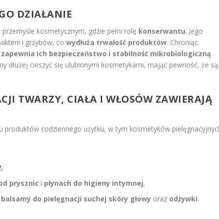
GO DZIAŁANIE
 przemyśle kosmetycznym, gdzie pełni rolę
konserwantu
. Jego
kterii i grzybów, co
wydłuża trwałość produktów
. Chroniąc
apewnia ich bezpieczeństwo i stabilność mikrobiologiczną
my dłużej cieszyć się ulubionymi kosmetykami, mając pewność, że są
CJI TWARZY, CIAŁA I WŁOSÓW ZAWIERAJĄ
lu produktów codziennego użytku, w tym kosmetyków pielęgnacyjnyc
y
,
od prysznic
i
płynach do higieny intymnej
,
k
balsamy do pielęgnacji suchej skóry głowy
oraz
odżywki