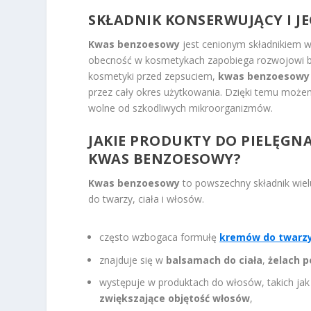
SKŁADNIK KONSERWUJĄCY I JE
Kwas benzoesowy
jest cenionym składnikiem w
obecność w kosmetykach zapobiega rozwojowi ba
kosmetyki przed zepsuciem,
kwas benzoesowy z
przez cały okres użytkowania. Dzięki temu może
wolne od szkodliwych mikroorganizmów.
JAKIE PRODUKTY DO PIELĘGNA
KWAS BENZOESOWY?
Kwas benzoesowy
to powszechny składnik wie
do twarzy, ciała i włosów.
często wzbogaca formułę
kremów do twarz
znajduje się w
balsamach do ciała
,
żelach p
występuje w produktach do włosów, takich ja
zwiększające objętość włosów
,