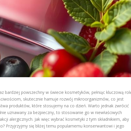
raz bardziej powszechny w świecie kosmetyków, pełniąc kluczową rol
ściwościom, skutecznie hamuje rozwój mikroorganizmów, co jest
stwa produktów, które stosujemy na co dzień. Warto jednak zwrócić
nie uznawany za bezpieczny, to stosowanie go w niewłaściwych
kcji alergicznych. Jak więc wybrać kosmetyki z tym składnikiem, aby
zyko? Przyjrzyjmy się bliżej temu popularnemu konserwantowi i jego