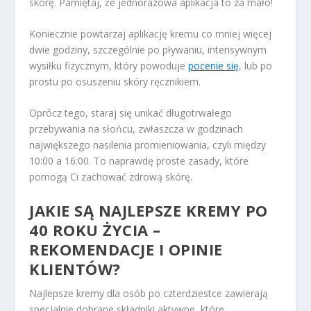
skórę. Pamiętaj, że jednorazowa aplikacja to za mało!
Koniecznie powtarzaj aplikację kremu co mniej więcej
dwie godziny, szczególnie po pływaniu, intensywnym
wysiłku fizycznym, który powoduje
pocenie się
, lub po
prostu po osuszeniu skóry ręcznikiem.
Oprócz tego, staraj się unikać długotrwałego
przebywania na słońcu, zwłaszcza w godzinach
największego nasilenia promieniowania, czyli między
10:00 a 16:00. To naprawdę proste zasady, które
pomogą Ci zachować zdrową skórę.
JAKIE SĄ NAJLEPSZE KREMY PO
40 ROKU ŻYCIA –
REKOMENDACJE I OPINIE
KLIENTÓW?
Najlepsze kremy dla osób po czterdziestce zawierają
specjalnie dobrane składniki aktywne, które