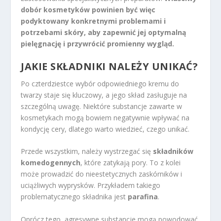
dobór kosmetyków powinien być więc
podyktowany konkretnymi problemami i
potrzebami skóry, aby zapewnić jej optymalną
pielęgnację i przywrócić promienny wygląd.
JAKIE SKŁADNIKI NALEŻY UNIKAĆ?
Po czterdziestce wybór odpowiedniego kremu do
twarzy staje się kluczowy, a jego skład zasługuje na
szczególną uwagę. Niektóre substancje zawarte w
kosmetykach mogą bowiem negatywnie wpływać na
kondycję cery, dlatego warto wiedzieć, czego unikać.
Przede wszystkim, należy wystrzegać się
składników
komedogennych
, które zatykają pory. To z kolei
może prowadzić do nieestetycznych zaskórników i
uciążliwych wyprysków. Przykładem takiego
problematycznego składnika jest
parafina
.
Oprócz tego, agresywne substancje mogą powodować