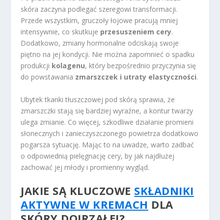
skóra zaczyna podlegać szeregowi transformacji.
Przede wszystkim, gruczoły łojowe pracują mniej
intensywnie, co skutkuje
przesuszeniem cery
.
Dodatkowo, zmiany hormonalne odciskają swoje
piętno na jej kondycji. Nie można zapomnieć o spadku
produkcji
kolagenu
, który bezpośrednio przyczynia się
do powstawania
zmarszczek i utraty elastyczności
.
Ubytek tkanki tłuszczowej pod skórą sprawia, że
zmarszczki stają się bardziej wyraźne, a kontur twarzy
ulega zmianie. Co więcej, szkodliwe działanie promieni
słonecznych i zanieczyszczonego powietrza dodatkowo
pogarsza sytuację. Mając to na uwadze, warto zadbać
o odpowiednią pielęgnację cery, by jak najdłużej
zachować jej młody i promienny wygląd.
JAKIE SĄ KLUCZOWE
SKŁADNIKI
AKTYWNE W KREMACH
DLA
SKÓRY DOJRZAŁEJ?