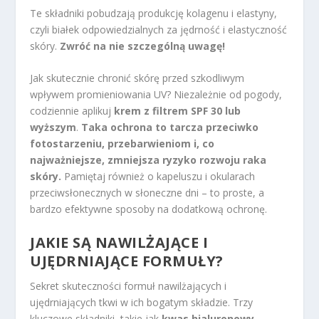
Te składniki pobudzają produkcję kolagenu i elastyny,
czyli białek odpowiedzialnych za jędrność i elastyczność
skóry.
Zwróć na nie szczególną uwagę!
Jak skutecznie chronić skórę przed szkodliwym
wpływem promieniowania UV? Niezależnie od pogody,
codziennie aplikuj
krem z filtrem SPF 30 lub
wyższym
.
Taka ochrona to tarcza przeciwko
fotostarzeniu, przebarwieniom i, co
najważniejsze, zmniejsza ryzyko rozwoju raka
skóry.
Pamiętaj również o kapeluszu i okularach
przeciwsłonecznych w słoneczne dni – to proste, a
bardzo efektywne sposoby na dodatkową ochronę.
JAKIE SĄ NAWILŻAJĄCE I
UJĘDRNIAJĄCE FORMUŁY?
Sekret skuteczności formuł nawilżających i
ujędrniających tkwi w ich bogatym składzie. Trzy
kluczowe składniki, takie jak
kwas hialuronowy
,