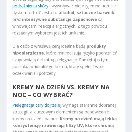
podrażnienia skóry
i wywoływać nieprzyjemne uczucie
dyskomfortu. Często to
alkohol
,
sztuczne barwniki
oraz
intensywne substancje zapachowe
są
winowajcami reakcji alergicznych. Z tego powodu
rozsądnym wyborem jest ich unikanie.
Dla osób z wrażliwą cerą idealne będą
produkty
hipoalergiczne
, które minimalizują ryzyko podrażnień
i zapewniają delikatną pielęgnację. Pamiętaj o tym,
poszukując idealnego kremu, który spełni Twoje
oczekiwania i potrzeby.
KREMY NA DZIEŃ VS. KREMY NA
NOC – CO WYBRAĆ?
Pielęgnacja cery dojrzałej
wymaga starannie dobranej
strategii, a kluczowym elementem są odpowiednie
kremy na dzień i na noc.
Kremy na dzień mają lekką
konsystencję i zawierają filtry UV, które chronią