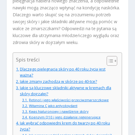
pielęgnacja nabiera nowego znaczenia, a odpowiednie
nawyki mogą znacząco wpłynąć na kondycję naskórka.
Dlaczego warto skupić się na zrozumieniu potrzeb
swojej skóry i jakie składniki aktywne mogą pomóc w
walce ze zmarszczkami? Odpowiedzi na te pytania są
kluczowe dla utrzymania młodzieńczego wyglądu oraz
zdrowia skóry w dojrzałym wieku.
Spis treści
Dlaczego pielęgnacja skóry po 40 roku życia jest
ważna?
Jakie zmiany zachodzą w skórze po 40-tce?
Jakie są kluczowe składniki aktywne w kremach dla
skóry dojrzałej?
Retinol i jego właściwości przeciwzmarszczkowe
Witamina C jako antyoksydant
Kwas hialuronowy i nawilżenie skóry
Koenzym Q10 i jego działanie regenerujące
Jak wybrać odpowiedni krem do twarzy po 40 roku
życia?