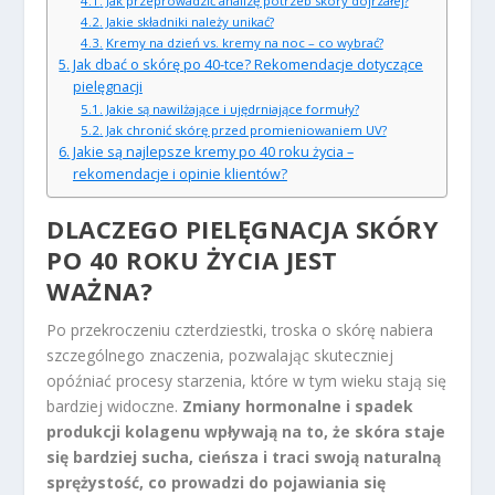
Jak przeprowadzić analizę potrzeb skóry dojrzałej?
Jakie składniki należy unikać?
Kremy na dzień vs. kremy na noc – co wybrać?
Jak dbać o skórę po 40-tce? Rekomendacje dotyczące
pielęgnacji
Jakie są nawilżające i ujędrniające formuły?
Jak chronić skórę przed promieniowaniem UV?
Jakie są najlepsze kremy po 40 roku życia –
rekomendacje i opinie klientów?
DLACZEGO PIELĘGNACJA SKÓRY
PO 40 ROKU ŻYCIA JEST
WAŻNA?
Po przekroczeniu czterdziestki, troska o skórę nabiera
szczególnego znaczenia, pozwalając skuteczniej
opóźniać procesy starzenia, które w tym wieku stają się
bardziej widoczne.
Zmiany hormonalne i spadek
produkcji kolagenu wpływają na to, że skóra staje
się bardziej sucha, cieńsza i traci swoją naturalną
sprężystość, co prowadzi do pojawiania się