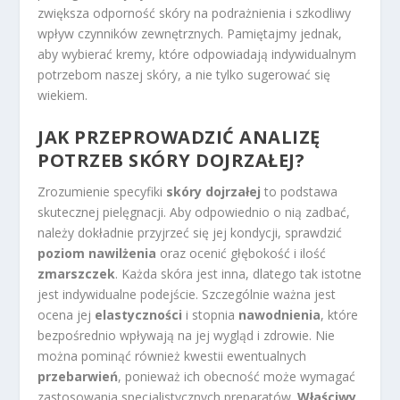
zwiększa odporność skóry na podrażnienia i szkodliwy
wpływ czynników zewnętrznych. Pamiętajmy jednak,
aby wybierać kremy, które odpowiadają indywidualnym
potrzebom naszej skóry, a nie tylko sugerować się
wiekiem.
JAK PRZEPROWADZIĆ ANALIZĘ
POTRZEB SKÓRY DOJRZAŁEJ?
Zrozumienie specyfiki
skóry dojrzałej
to podstawa
skutecznej pielęgnacji. Aby odpowiednio o nią zadbać,
należy dokładnie przyjrzeć się jej kondycji, sprawdzić
poziom nawilżenia
oraz ocenić głębokość i ilość
zmarszczek
. Każda skóra jest inna, dlatego tak istotne
jest indywidualne podejście. Szczególnie ważna jest
ocena jej
elastyczności
i stopnia
nawodnienia
, które
bezpośrednio wpływają na jej wygląd i zdrowie. Nie
można pominąć również kwestii ewentualnych
przebarwień
, ponieważ ich obecność może wymagać
zastosowania specjalistycznych preparatów.
Właściwy