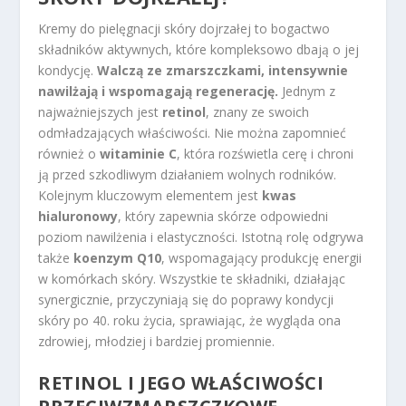
Kremy do pielęgnacji skóry dojrzałej to bogactwo
składników aktywnych, które kompleksowo dbają o jej
kondycję.
Walczą ze zmarszczkami, intensywnie
nawilżają i wspomagają regenerację.
Jednym z
najważniejszych jest
retinol
, znany ze swoich
odmładzających właściwości. Nie można zapomnieć
również o
witaminie C
, która rozświetla cerę i chroni
ją przed szkodliwym działaniem wolnych rodników.
Kolejnym kluczowym elementem jest
kwas
hialuronowy
, który zapewnia skórze odpowiedni
poziom nawilżenia i elastyczności. Istotną rolę odgrywa
także
koenzym Q10
, wspomagający produkcję energii
w komórkach skóry. Wszystkie te składniki, działając
synergicznie, przyczyniają się do poprawy kondycji
skóry po 40. roku życia, sprawiając, że wygląda ona
zdrowiej, młodziej i bardziej promiennie.
RETINOL I JEGO WŁAŚCIWOŚCI