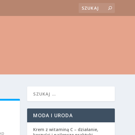
MODA I URODA
Krem z witaminą C – działanie,
ko
korzyści i najlepsze praktyki