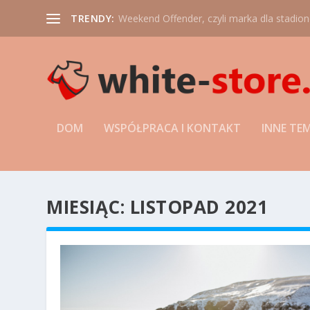
TRENDY:
Weekend Offender, czyli marka dla stadio
DOM
WSPÓŁPRACA I KONTAKT
INNE TE
MIESIĄC:
LISTOPAD 2021