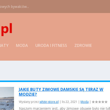
nowych bywalców...
MATY
MODA
URODA I FITNESS
ZDROWIE
JAKIE BUTY ZIMOWE DAMSKIE SĄ TERAZ W
MODZIE?
Wysłany przez
white-store.pl
|
lis 22, 2021
|
Moda
|
Naszym marzeniem jest, aby zimowe obuwie było nie tyl