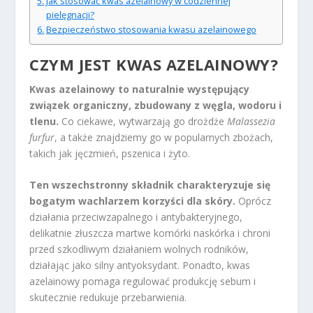
Jak stosować kwas azelainowy w codziennej
pielęgnacji?
Bezpieczeństwo stosowania kwasu azelainowego
CZYM JEST KWAS AZELAINOWY?
Kwas azelainowy to naturalnie występujący
związek organiczny, zbudowany z węgla, wodoru i
tlenu.
Co ciekawe, wytwarzają go drożdże
Malassezia
furfur
, a także znajdziemy go w popularnych zbożach,
takich jak jęczmień, pszenica i żyto.
Ten wszechstronny składnik charakteryzuje się
bogatym wachlarzem korzyści dla skóry.
Oprócz
działania przeciwzapalnego i antybakteryjnego,
delikatnie złuszcza martwe komórki naskórka i chroni
przed szkodliwym działaniem wolnych rodników,
działając jako silny antyoksydant. Ponadto, kwas
azelainowy pomaga regulować produkcję sebum i
skutecznie redukuje przebarwienia.