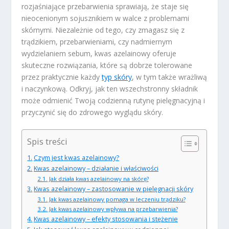
rozjaśniające przebarwienia sprawiają, że staje się
nieocenionym sojusznikiem w walce z problemami
skórnymi. Niezależnie od tego, czy zmagasz się z
trądzikiem, przebarwieniami, czy nadmiernym
wydzielaniem sebum, kwas azelainowy oferuje
skuteczne rozwiązania, które są dobrze tolerowane
przez praktycznie każdy
typ skóry
, w tym także wrażliwą
i naczynkową. Odkryj, jak ten wszechstronny składnik
może odmienić Twoją codzienną rutynę pielęgnacyjną i
przyczynić się do zdrowego wyglądu skóry.
Spis treści
Czym jest kwas azelainowy?
Kwas azelainowy – działanie i właściwości
Jak działa kwas azelainowy na skórę?
Kwas azelainowy – zastosowanie w pielęgnacji skóry
Jak kwas azelainowy pomaga w leczeniu trądziku?
Jak kwas azelainowy wpływa na przebarwienia?
Kwas azelainowy – efekty stosowania i stężenie