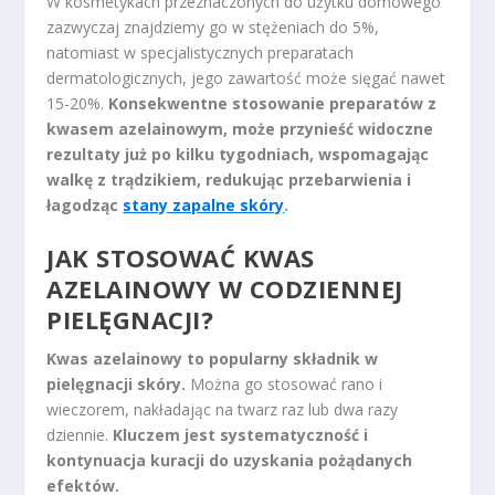
W kosmetykach przeznaczonych do użytku domowego
zazwyczaj znajdziemy go w stężeniach do 5%,
natomiast w specjalistycznych preparatach
dermatologicznych, jego zawartość może sięgać nawet
15-20%.
Konsekwentne stosowanie preparatów z
kwasem azelainowym, może przynieść widoczne
rezultaty już po kilku tygodniach, wspomagając
walkę z trądzikiem, redukując przebarwienia i
łagodząc
stany zapalne skóry
.
JAK STOSOWAĆ KWAS
AZELAINOWY W CODZIENNEJ
PIELĘGNACJI?
Kwas azelainowy to popularny składnik w
pielęgnacji skóry.
Można go stosować rano i
wieczorem, nakładając na twarz raz lub dwa razy
dziennie.
Kluczem jest systematyczność i
kontynuacja kuracji do uzyskania pożądanych
efektów.