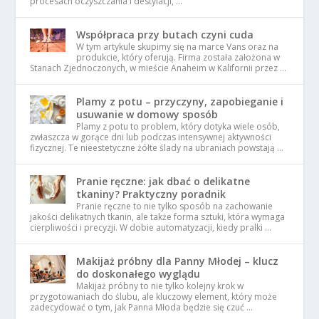
procesach oczyszczania i destylacji, …
Współpraca przy butach czyni cuda
W tym artykule skupimy się na marce Vans oraz na
produkcie, który oferują. Firma została założona w
Stanach Zjednoczonych, w mieście Anaheim w Kalifornii przez …
Plamy z potu – przyczyny, zapobieganie i
usuwanie w domowy sposób
Plamy z potu to problem, który dotyka wiele osób,
zwłaszcza w gorące dni lub podczas intensywnej aktywności
fizycznej. Te nieestetyczne żółte ślady na ubraniach powstają …
Pranie ręczne: jak dbać o delikatne
tkaniny? Praktyczny poradnik
Pranie ręczne to nie tylko sposób na zachowanie
jakości delikatnych tkanin, ale także forma sztuki, która wymaga
cierpliwości i precyzji. W dobie automatyzacji, kiedy pralki …
Makijaż próbny dla Panny Młodej – klucz
do doskonałego wyglądu
Makijaż próbny to nie tylko kolejny krok w
przygotowaniach do ślubu, ale kluczowy element, który może
zadecydować o tym, jak Panna Młoda będzie się czuć …