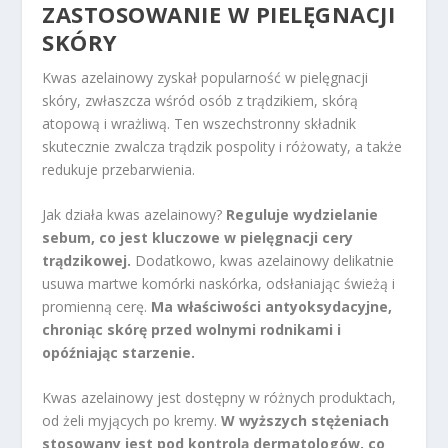
ZASTOSOWANIE W PIELĘGNACJI
SKÓRY
Kwas azelainowy zyskał popularność w pielęgnacji
skóry, zwłaszcza wśród osób z trądzikiem, skórą
atopową i wrażliwą. Ten wszechstronny składnik
skutecznie zwalcza trądzik pospolity i różowaty, a także
redukuje przebarwienia.
Jak działa kwas azelainowy?
Reguluje wydzielanie
sebum, co jest kluczowe w pielęgnacji cery
trądzikowej.
Dodatkowo, kwas azelainowy delikatnie
usuwa martwe komórki naskórka, odsłaniając świeżą i
promienną cerę.
Ma właściwości antyoksydacyjne,
chroniąc skórę przed wolnymi rodnikami i
opóźniając starzenie.
Kwas azelainowy jest dostępny w różnych produktach,
od żeli myjących po kremy.
W wyższych stężeniach
stosowany jest pod kontrolą dermatologów, co