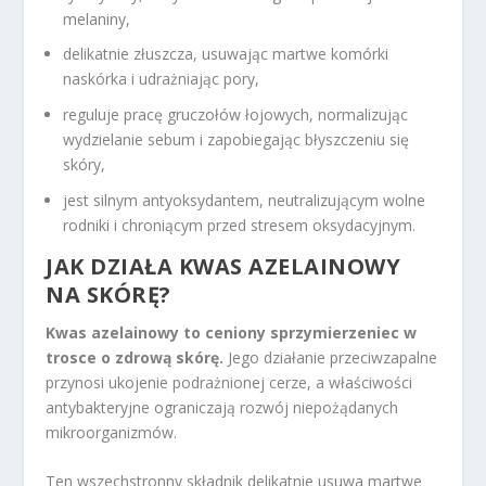
melaniny,
delikatnie złuszcza, usuwając martwe komórki
naskórka i udrażniając pory,
reguluje pracę gruczołów łojowych, normalizując
wydzielanie sebum i zapobiegając błyszczeniu się
skóry,
jest silnym antyoksydantem, neutralizującym wolne
rodniki i chroniącym przed stresem oksydacyjnym.
JAK DZIAŁA KWAS AZELAINOWY
NA SKÓRĘ?
Kwas azelainowy to ceniony sprzymierzeniec w
trosce o zdrową skórę.
Jego działanie przeciwzapalne
przynosi ukojenie podrażnionej cerze, a właściwości
antybakteryjne ograniczają rozwój niepożądanych
mikroorganizmów.
Ten wszechstronny składnik delikatnie usuwa martwe