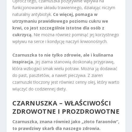
Oprócz tego, czarnuszka pozytywnie wpływa na
funkcjonowanie układu trawiennego, działając niczym
naturalny antybiotyk.
Co więcej, pomaga w
utrzymaniu prawidłowego poziomu cukru we
krwi, co jest szczególnie istotne dla osób z
cukrzycą.
Nie można również pominąć jej korzystnego
wpływu na serce i kondycję naczyń krwionośnych.
Czarnuszka to nie tylko zdrowie, ale i kulinarna
inspiracja.
Jej ziarna stanowią doskonałą przyprawę,
która wzbogaci smak wielu potraw. Można ją dodawać
do past, pasztetów, a nawet pieczywa. Z ziaren
czarnuszki tłoczony jest również cenny olej, który warto
włączyć do codziennej diety.
CZARNUSZKA – WŁAŚCIWOŚCI
ZDROWOTNE I PROZDROWOTNE
Czarnuszka, znana również jako „złoto faraonów”,
to prawdziwy skarb dla naszego zdrowia.