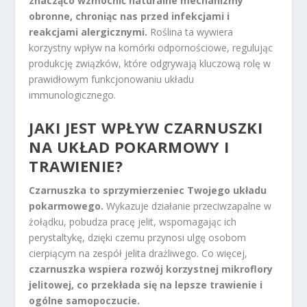
znacząco wzmocnić naturalne mechanizmy
obronne, chroniąc nas przed infekcjami i
reakcjami alergicznymi.
Roślina ta wywiera
korzystny wpływ na komórki odpornościowe, regulując
produkcję związków, które odgrywają kluczową rolę w
prawidłowym funkcjonowaniu układu
immunologicznego.
JAKI JEST WPŁYW CZARNUSZKI
NA UKŁAD POKARMOWY I
TRAWIENIE?
Czarnuszka to sprzymierzeniec Twojego układu
pokarmowego.
Wykazuje działanie przeciwzapalne w
żołądku, pobudza pracę jelit, wspomagając ich
perystaltykę, dzięki czemu przynosi ulgę osobom
cierpiącym na zespół jelita drażliwego. Co więcej,
czarnuszka wspiera rozwój korzystnej mikroflory
jelitowej, co przekłada się na lepsze trawienie i
ogólne samopoczucie.