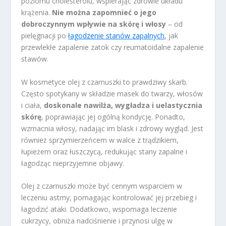
poziomu cholesterolu, wspierając zdrowie układu
krążenia.
Nie można zapomnieć o jego
dobroczynnym wpływie na skórę i włosy
– od
pielęgnacji po
łagodzenie stanów zapalnych
, jak
przewlekłe zapalenie zatok czy reumatoidalne zapalenie
stawów.
W kosmetyce olej z czarnuszki to prawdziwy skarb.
Często spotykany w składzie masek do twarzy, włosów
i ciała,
doskonale nawilża, wygładza i uelastycznia
skórę
, poprawiając jej ogólną kondycję. Ponadto,
wzmacnia włosy, nadając im blask i zdrowy wygląd. Jest
również sprzymierzeńcem w walce z trądzikiem,
łupieżem oraz łuszczycą, redukując stany zapalne i
łagodząc nieprzyjemne objawy.
Olej z czarnuszki może być cennym wsparciem w
leczeniu astmy, pomagając kontrolować jej przebieg i
łagodzić ataki. Dodatkowo, wspomaga leczenie
cukrzycy, obniża nadciśnienie i przynosi ulgę w