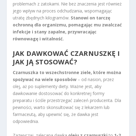
problemach z zatokami. Nie bez znaczenia jest również
jego wpływ na proces odchudzania, wspomagając
utratę zbędnych kilogramów.
Stanowi on tarczę
ochronną dla organizmu, pomagając mu zwalczać
infekcje i stany zapalne, przywracając
równowagę i witalność.
JAK DAWKOWAĆ CZARNUSZKĘ I
JAK JĄ STOSOWAĆ?
Czarnuszka to wszechstronne ziele, które można
spożywać na wiele sposobów
– od nasion, przez
olej, aż po suplementy diety. Ważne jest, aby
dawkowanie dostosować do konkretnej formy
preparatu i ściśle przestrzegać zaleceń producenta. Dla
pewności, warto skonsultować się z lekarzem lub
farmaceutą, aby upewnić się, że dawka jest
odpowiednia.
Zazwyczaj, zalecana dawka
oleju z czarnuszki
to
1-2