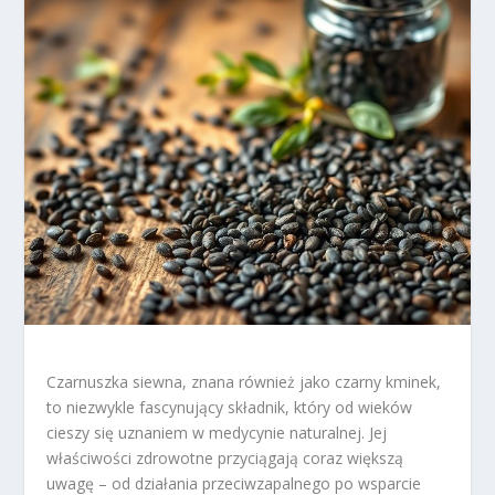
Czarnuszka siewna, znana również jako czarny kminek,
to niezwykle fascynujący składnik, który od wieków
cieszy się uznaniem w medycynie naturalnej. Jej
właściwości zdrowotne przyciągają coraz większą
uwagę – od działania przeciwzapalnego po wsparcie