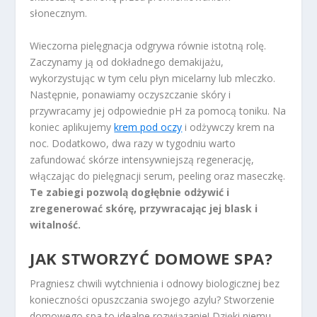
słonecznym.
Wieczorna pielęgnacja odgrywa równie istotną rolę.
Zaczynamy ją od dokładnego demakijażu,
wykorzystując w tym celu płyn micelarny lub mleczko.
Następnie, ponawiamy oczyszczanie skóry i
przywracamy jej odpowiednie pH za pomocą toniku. Na
koniec aplikujemy
krem pod oczy
i odżywczy krem na
noc. Dodatkowo, dwa razy w tygodniu warto
zafundować skórze intensywniejszą regenerację,
włączając do pielęgnacji serum, peeling oraz maseczkę.
Te zabiegi pozwolą dogłębnie odżywić i
zregenerować skórę, przywracając jej blask i
witalność.
JAK STWORZYĆ DOMOWE SPA?
Pragniesz chwili wytchnienia i odnowy biologicznej bez
konieczności opuszczania swojego azylu? Stworzenie
domowego spa to idealne rozwiązanie! Dzięki niemu,