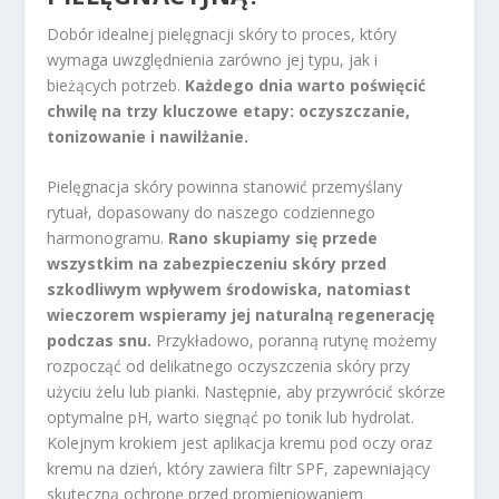
Dobór idealnej pielęgnacji skóry to proces, który
wymaga uwzględnienia zarówno jej typu, jak i
bieżących potrzeb.
Każdego dnia warto poświęcić
chwilę na trzy kluczowe etapy: oczyszczanie,
tonizowanie i nawilżanie.
Pielęgnacja skóry powinna stanowić przemyślany
rytuał, dopasowany do naszego codziennego
harmonogramu.
Rano skupiamy się przede
wszystkim na zabezpieczeniu skóry przed
szkodliwym wpływem środowiska, natomiast
wieczorem wspieramy jej naturalną regenerację
podczas snu.
Przykładowo, poranną rutynę możemy
rozpocząć od delikatnego oczyszczenia skóry przy
użyciu żelu lub pianki. Następnie, aby przywrócić skórze
optymalne pH, warto sięgnąć po tonik lub hydrolat.
Kolejnym krokiem jest aplikacja kremu pod oczy oraz
kremu na dzień, który zawiera filtr SPF, zapewniający
skuteczną ochronę przed promieniowaniem