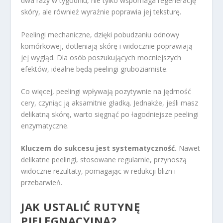
dwa razy w tygodniu, nie tylko wspomaga regenerację
skóry, ale również wyraźnie poprawia jej teksturę.
Peelingi mechaniczne, dzięki pobudzaniu odnowy
komórkowej, dotleniają skórę i widocznie poprawiają
jej wygląd. Dla osób poszukujących mocniejszych
efektów, idealne będą peelingi gruboziarniste.
Co więcej, peelingi wpływają pozytywnie na jędrność
cery, czyniąc ją aksamitnie gładką. Jednakże, jeśli masz
delikatną skórę, warto sięgnąć po łagodniejsze peelingi
enzymatyczne.
Kluczem do sukcesu jest systematyczność.
Nawet
delikatne peelingi, stosowane regularnie, przynoszą
widoczne rezultaty, pomagając w redukcji blizn i
przebarwień.
JAK USTALIĆ RUTYNĘ
PIELĘGNACYJNĄ?