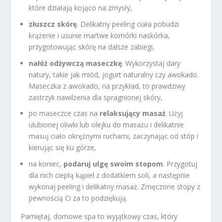
które działają kojąco na zmysły,
złuszcz skórę
. Delikatny peeling ciała pobudzi
krążenie i usunie martwe komórki naskórka,
przygotowując skórę na dalsze zabiegi,
nałóż odżywczą maseczkę
. Wykorzystaj dary
natury, takie jak miód, jogurt naturalny czy awokado.
Maseczka z awokado, na przykład, to prawdziwy
zastrzyk nawilżenia dla spragnionej skóry,
po maseczce czas na
relaksujący masaż
. Użyj
ulubionej oliwki lub olejku do masażu i delikatnie
masuj ciało okrężnymi ruchami, zaczynając od stóp i
kierując się ku górze,
na koniec,
podaruj ulgę swoim stopom
. Przygotuj
dla nich ciepłą kąpiel z dodatkiem soli, a następnie
wykonaj peeling i delikatny masaż. Zmęczone stopy z
pewnością Ci za to podziękują.
Pamiętaj, domowe spa to wyjątkowy czas, który