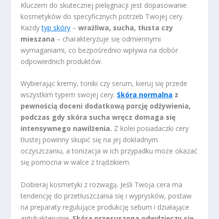
Kluczem do skutecznej pielęgnacji jest dopasowanie
kosmetyków do specyficznych potrzeb Twojej cery.
Każdy
typ skóry
–
wrażliwa, sucha, tłusta czy
mieszana
– charakteryzuje się odmiennymi
wymaganiami, co bezpośrednio wpływa na dobór
odpowiednich produktów.
Wybierając kremy, toniki czy serum, kieruj się przede
wszystkim typem swojej cery.
Skóra normalna
z
pewnością doceni dodatkową porcję odżywienia,
podczas gdy skóra sucha wręcz domaga się
intensywnego nawilżenia.
Z kolei posiadaczki cery
tłustej powinny skupić się na jej dokładnym
oczyszczaniu, a tonizacja w ich przypadku może okazać
się pomocna w walce z trądzikiem.
Dobieraj kosmetyki z rozwagą. Jeśli Twoja cera ma
tendencję do przetłuszczania się i wyprysków, postaw
na preparaty regulujące produkcję sebum i działające
antybakteryjnie.
Skóra przesuszona odwdzięczy się