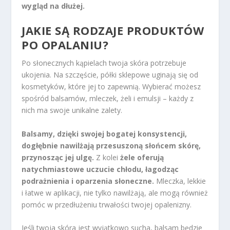
wygląd na dłużej.
JAKIE SĄ RODZAJE PRODUKTÓW
PO OPALANIU?
Po słonecznych kąpielach twoja skóra potrzebuje
ukojenia. Na szczęście, półki sklepowe uginają się od
kosmetyków, które jej to zapewnią. Wybierać możesz
spośród balsamów, mleczek, żeli i emulsji – każdy z
nich ma swoje unikalne zalety.
Balsamy, dzięki swojej bogatej konsystencji,
dogłębnie nawilżają przesuszoną słońcem skórę,
przynosząc jej ulgę.
Z kolei
żele oferują
natychmiastowe uczucie chłodu, łagodząc
podrażnienia i oparzenia słoneczne.
Mleczka, lekkie
i łatwe w aplikacji, nie tylko nawilżają, ale mogą również
pomóc w przedłużeniu trwałości twojej opalenizny.
Jeśli twoja skóra jest wyjątkowo sucha, balsam będzie