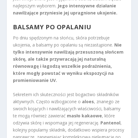
najlepszym wyborem.
Jego intensywne działanie
nawilżające przyniesie jej upragnione ukojenie.
BALSAMY PO OPALANIU
Po dniu spędzonym na słońcu, skóra potrzebuje
ukojenia, a balsamy po opalaniu są niezastąpione.
Nie
tylko intensywnie nawilżają przesuszoną słońcem
skórę, ale także przywracają jej naturalną
równowagę i łagodzą wszelkie podrażnienia,
które mogły powstać w wyniku ekspozycji na
promieniowanie UV.
Sekretem ich skuteczności jest bogactwo składników
aktywnych. Często wzbogacone o
aloes
, znanego ze
swoich kojących i nawilżających właściwości, balsamy
te mogą również zawierać
masło kakaowe
, które
odżywia skórę i wspomaga jej regenerację.
Pantenol
,
kolejny popularny składnik, dodatkowo wspiera procesy
naprawcze, zapewniając kompleksową pielęgnację po