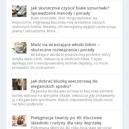
Jak skutecznie czyścić białe sznurówki?
Sprawdzone metody i porady
Białe sznurówki, choć mogą wydawać się
niepozorne, odgrywają kluczową rolę w estetyce naszych
ulubionych butów. Niestety, ich nienaganny wygląd często psują
plamy i zabrudzenia, które …
Maść na wrastające włoski bikini –
skuteczne rozwiązania i porady
Wrastające włoski to powszechny problem, który
dotyka wielu osób, zwłaszcza w okolicach bikini. Często
wynikają one z nieodpowiedniej techniki depilacji, co może
prowadzić do podrażnień …
Jak dobrać bluzkę wieczorową do
eleganckich spodni?
Elegancka bluzka wieczorowa to kluczowy element
każdej stylizacji na specjalne okazje, zwłaszcza gdy zestawiamy
ją z eleganckimi spodniami. Wybór odpowiedniej bluzki może
nie tylko podkreślić …
Pielęgnacja twarzy po 40: Kluczowe
składniki i rutyny dla cery dojrzałej
Pielęgnacja skóry po 40. roku życia staje się coraz