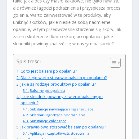
takie jak aloes czy masło kakaowe, nie tylko nawilża,
ale również łagodzi podrażnienia i przyspiesza proces
gojenia. Warto zainwestować w te produkty, aby
uniknąć skutków, jakie niesie ze sobą nadmierne
opalanie, w tym przedwczesne starzenie się skóry. Jak
zatem skutecznie dbać o skórę po opalaniu i jakie
składniki powinny znaleźć się w naszym balsamie?
Spis treści
Co to jest balsam po opalaniu?
Dlaczego warto stosować balsam po opalaniu?
Jakie są rodzaje produktów po opalaniu?
Balsamy po opalaniu
Jakie składniki powinny zawierać balsamy po
opalaniu?
Substancje nawilżające i regenerujące
Składniki łagodzące podrażnienia
Substancje chłodzące
Jak prawidłowo stosować balsam po opalaniu?
Aplikacja i częstotliwość stosowania