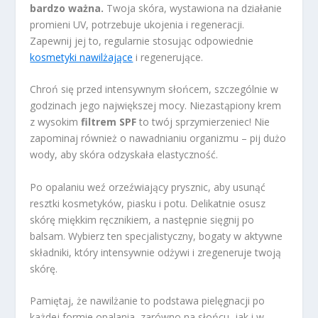
bardzo ważna.
Twoja skóra, wystawiona na działanie
promieni UV, potrzebuje ukojenia i regeneracji.
Zapewnij jej to, regularnie stosując odpowiednie
kosmetyki nawilżające
i regenerujące.
Chroń się przed intensywnym słońcem, szczególnie w
godzinach jego największej mocy. Niezastąpiony krem
z wysokim
filtrem SPF
to twój sprzymierzeniec! Nie
zapominaj również o nawadnianiu organizmu – pij dużo
wody, aby skóra odzyskała elastyczność.
Po opalaniu weź orzeźwiający prysznic, aby usunąć
resztki kosmetyków, piasku i potu. Delikatnie osusz
skórę miękkim ręcznikiem, a następnie sięgnij po
balsam. Wybierz ten specjalistyczny, bogaty w aktywne
składniki, który intensywnie odżywi i zregeneruje twoją
skórę.
Pamiętaj, że nawilżanie to podstawa pielęgnacji po
każdej formie opalania, zarówno na słońcu, jak i w