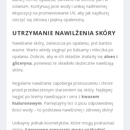
solarium. Kontynuuj picie wody i unikaj nadmiernej
ekspozycji na promieniowanie UV, aby jak najdłużej
cieszyć się zdrową i piękną opalenizną.
UTRZYMANIE NAWILŻENIA SKÓRY
Nawilżanie skóry, zwłaszcza po opalaniu, jest bardzo
ważne. Warto wtedy sięgnąć po balsamy i mleczka po
opalaniu. Dobrze, aby w ich składzie znalazły się
aloes i
gliceryna
, ponieważ te składniki skutecznie nawilżają
skórę.
Regularne nawilżanie zapobiega przesuszeniu i chroni
przed przedwczesnym starzeniem się skóry. Najlepiej
sięgać po kremy nawilżające i sera z
kwasem
hialuronowym
. Pamiętajmy też o piciu odpowiedniej
ilości wody – to podstawa nawilżonej i zdrowej skóry!
Unikajmy jednak kosmetyków, które mogą podrażniać
skórę.
Agresywne preparaty mogą uszkodzić