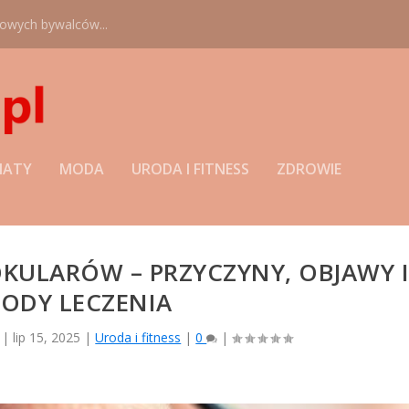
nowych bywalców...
MATY
MODA
URODA I FITNESS
ZDROWIE
OKULARÓW – PRZYCZYNY, OBJAWY 
ODY LECZENIA
|
lip 15, 2025
|
Uroda i fitness
|
0
|