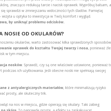
kórę, znacząco redukują tarcie i nacisk oprawek. Wypróbuj balsam, 
ie się sprawdzi w zmniejszaniu widoczności tych śladów. Pamiętaj
– wizyta u optyka to inwestycja w Twój komfort i wygląd.
wa, by uniknąć problemu odcisków.
NA NOSIE OD OKULARÓW?
 noszeniu okularów, warto zastosować kilka sprawdzonych sposobów
owanie oprawek do kształtu Twojej twarzy i nosa
, ponieważ źle
sk w tym miejscu.
lacja nosków
. Sprawdź, czy są one właściwie ustawione, ponieważ t
 podczas ich użytkowania. Jeśli obecne noski nie spełniają swojej
ane z antyalergicznych materiałów
, które minimalizują ryzyko
 prosty, ale skuteczny trik.
wląt na nos w miejscu, gdzie opierają się okulary. Taki zabieg
 na skórę
. To naprawdę proste, a efekty są zaskakujące!