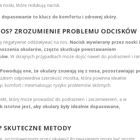
noski, które redukują nacisk.
e dopasowanie to klucz do komfortu i zdrowej skóry.
NOS? ZROZUMIENIE PROBLEMU ODCISKÓW
gą negatywnie oddziaływać na nos.
Nacisk wywierany przez noski 
noszenia okularów, często skutkuje powstawaniem
ków.
W skrajnych przypadkach może dojść nawet do podrażnień i ran
.
Powodują one, że okulary zsuwają się z nosa, pozostawiając p
zatem odpowiednia szerokość mostka, która powinna idealnie
c komfort i minimalizując ryzyko problemów skórnych.
ekt, który może prowadzić do podrażnień i zaczerwienień, a w
k istotne jest, aby okulary były idealnie dopasowane,
E? SKUTECZNE METODY
ie, pozostawionymi przez okulary? Rozwiązaniem mogą być proste