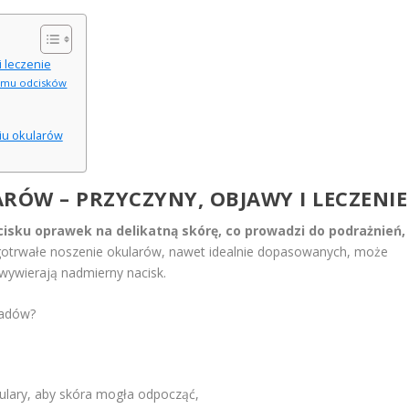
i leczenie
lemu odcisków
iu okularów
RÓW – PRZYCZYNY, OBJAWY I LECZENIE
cisku oprawek na delikatną skórę, co prowadzi do podrażnień,
otrwałe noszenie okularów, nawet idealnie dopasowanych, może
ywierają nadmierny nacisk.
ladów?
kulary, aby skóra mogła odpocząć,