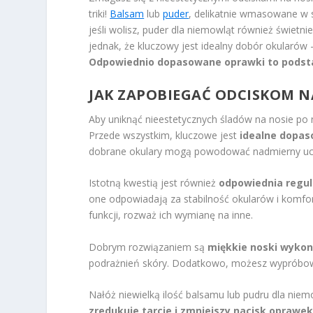
triki!
Balsam
lub
puder
, delikatnie wmasowane w s
jeśli wolisz, puder dla niemowląt również świetn
jednak, że kluczowy jest idealny dobór okularów 
Odpowiednio dopasowane oprawki to podsta
JAK ZAPOBIEGAĆ ODCISKOM 
Aby uniknąć nieestetycznych śladów na nosie po
Przede wszystkim, kluczowe jest
idealne dopas
dobrane okulary mogą powodować nadmierny uci
Istotną kwestią jest również
odpowiednia regu
one odpowiadają za stabilność okularów i komfort
funkcji, rozważ ich wymianę na inne.
Dobrym rozwiązaniem są
miękkie noski wykon
podrażnień skóry. Dodatkowo, możesz wypróbować
Nałóż niewielką ilość balsamu lub pudru dla niemo
zredukuje tarcie i zmniejszy nacisk oprawek