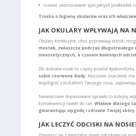
rozważ zastosowanie specjalnych podkładek na 
Troska o higienę okularów oraz ich właściw
JAK OKULARY WPŁYWAJĄ NA 
Okulary korekcyjne, choć poprawiają wzrok, mo
mostek, zwłaszcza podczas długotrwałego 
nieestetycznych, a czasem bolesnych odcis
Źle dobrane noski to częsty powód dyskomfortu
sobie czerwone ślady.
Kluczowe znaczenie ma 
współgrać z kształtem Twojego nosa, zapewniają
Niewłaściwie dopasowane oprawki to kolejny asp
konsekwencji nawet do ran.
Właśnie dlatego ta
gwarantując wygodę i zdrowie Twojej skóry.
JAK LECZYĆ ODCISKI NA NOSI
Zmagasz się z nieestetycznymi odciskami na nos