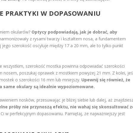
SZE PRAKTYKI W DOPASOWANIU
eniem okularów?
Optycy podpowiadają, jak je dobrać, aby
harmonizowały z rysami twarzy i kształtem nosa, a fundamentem
 jego szerokość oscyluje między 17 a 20 mm, ale to tylko punkt
zede wszystkim, szerokość mostka powinna odpowiadać szerokości
ym nosem, poszukaj oprawek z mostkiem powyżej 21 mm. Z kolei, jeśl
 mostek o szerokości 16 mm lub mniejszy.
Upewnij się również, że
, a same okulary są idealnie wypoziomowane.
ieniem nosków, przesuwając je bliżej siebie lub dalej, aż znajdzies
elne próby nie przynoszą efektu, nie wahaj się skonsultować z
 w perfekcyjnym dopasowaniu. Pamiętaj, że najważniejszy jest