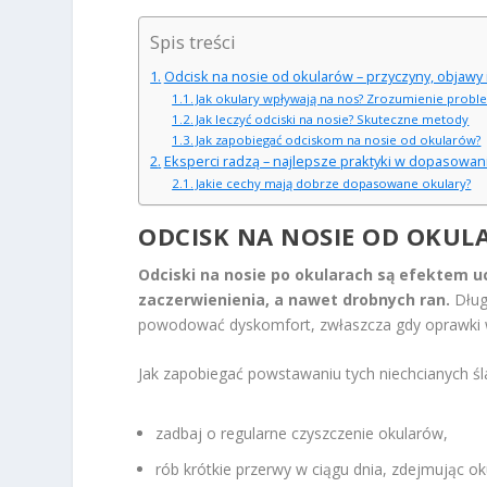
Spis treści
Odcisk na nosie od okularów – przyczyny, objawy 
Jak okulary wpływają na nos? Zrozumienie prob
Jak leczyć odciski na nosie? Skuteczne metody
Jak zapobiegać odciskom na nosie od okularów?
Eksperci radzą – najlepsze praktyki w dopasowan
Jakie cechy mają dobrze dopasowane okulary?
ODCISK NA NOSIE OD OKULA
Odciski na nosie po okularach są efektem u
zaczerwienienia, a nawet drobnych ran.
Dług
powodować dyskomfort, zwłaszcza gdy oprawki w
Jak zapobiegać powstawaniu tych niechcianych ś
zadbaj o regularne czyszczenie okularów,
rób krótkie przerwy w ciągu dnia, zdejmując o