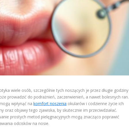
otyka wiele osób, szczególnie tych noszących je przez długie godziny
oże prowadzić do podrażnień, zaczerwienień, a nawet bolesnych ran.
dy mogą wpłynąć na
komfort noszenia
okularów i codzienne życie ich
y oraz objawy tego zjawiska, by skutecznie im przeciwdziałać.
anie prostych metod pielęgnacyjnych mogą znacząco poprawić
awania odcisków na nosie.