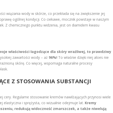
ści wiązania wody w skórze, co przekłada się na zwiększenie jej
 poprawę ogólnej kondycji. Co ciekawe, mocznik powstaje w naszym
łek. Z chemicznego punktu widzenia, jest on diamidem kwasu
oje właściwości łagodzące dla skóry wrażliwej, to prawdziwy
wysokiej zawartości wody – aż
96%!
To właśnie dzięki niej aloes nie
podrażnioną skórę. Co więcej, wspomaga naturalne procesy
lask.
JĄCE Z STOSOWANIA SUBSTANCJI
zej cery. Regularne stosowanie kremów nawilżających przynosi wiele
ej elastyczna i sprężysta, co wizualnie odejmuje lat.
Kremy
uszeniu, redukują widoczność zmarszczek, a także niwelują