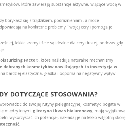
kosmetyków, które zawierają substancje aktywne, wiążące wodę w
zy borykasz się z trądzikiem, podrażnieniami, a może
odpowiadają na konkretne problemy Twojej cery i pomogą je
niej, lekkie kremy i żele są idealne dla cery tłustej, podczas gdy
je.
oisturizing Factor)
, które naśladują naturalne mechanizmy
e dobranych kosmetyków nawilżających to inwestycja w
 ona bardziej elastyczna, gładka i odporna na negatywny wpływ
ADY DOTYCZĄCE STOSOWANIA?
 wprowadzić do swojej rutyny pielęgnacyjnej kosmetyki bogate w
 się między innymi
gliceryna
i
kwas hialuronowy
, mają wyjątkową
pełni wykorzystać ich potencjał, nakładaj je na lekko wilgotną skórę 
kuteczność
.