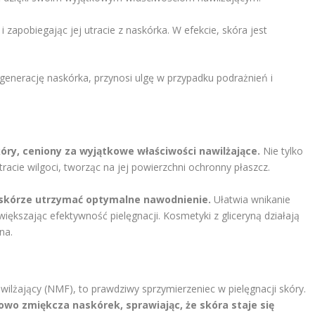
 zapobiegając jej utracie z naskórka. W efekcie, skóra jest
egenerację naskórka, przynosi ulgę w przypadku podrażnień i
óry, ceniony za wyjątkowe właściwości nawilżające.
Nie tylko
racie wilgoci, tworząc na jej powierzchni ochronny płaszcz.
skórze utrzymać optymalne nawodnienie.
Ułatwia wnikanie
iększając efektywność pielęgnacji. Kosmetyki z gliceryną działają
na.
wilżający (NMF), to prawdziwy sprzymierzeniec w pielęgnacji skóry.
owo zmiękcza naskórek, sprawiając, że skóra staje się