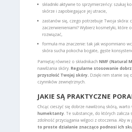
składniki aktywne to sprzymierzeńcy: szukaj 
skórze i zapobiegające jej utracie,
zastanów się, czego potrzebuje Twoja skóra: c
zaczerwienieniami? Wybierz kosmetyki, które 
rozwiązać,
formuła ma znaczenie: tak jak wspomniano wcześ
skóra sucha pokocha bogate, gęste konsystenc
Pamiętaj również o składnikach
NMF (Natural M
nawilżania skóry.
Regularne stosowanie dobrz
przyszłość Twojej skóry.
Dzięki nim stanie się
czynników zewnętrznych.
JAKIE SĄ PRAKTYCZNE POR
Chcąc cieszyć się dobrze nawilżoną skórą, warto
humektanty
. Te substancje, do których zalicza
zdolność przyciągania wilgoci z otoczenia. Aby w 
to proste działanie znacząco podnosi ich s