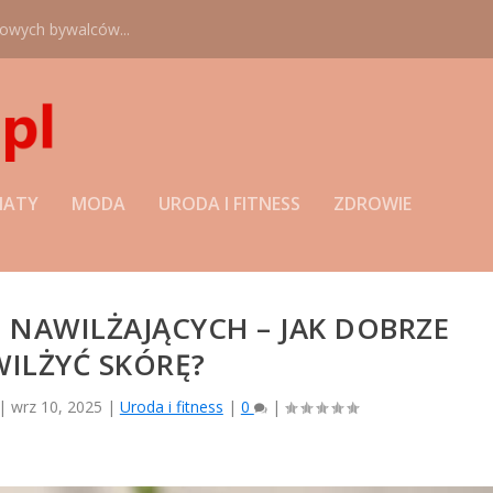
nowych bywalców...
MATY
MODA
URODA I FITNESS
ZDROWIE
 NAWILŻAJĄCYCH – JAK DOBRZE
ILŻYĆ SKÓRĘ?
|
wrz 10, 2025
|
Uroda i fitness
|
0
|