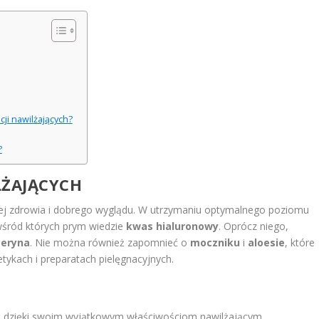
cji nawilżających?
?
LŻAJĄCYCH
 jej zdrowia i dobrego wyglądu. W utrzymaniu optymalnego poziomu
wśród których prym wiedzie
kwas hialuronowy
. Oprócz niego,
ceryna
. Nie można również zapomnieć o
moczniku
i
aloesie
, które
ykach i preparatach pielęgnacyjnych.
 dzięki swoim wyjątkowym właściwościom nawilżającym.