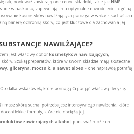
ię tak, ponieważ zawierają one cenne składniki, takie jak
NMF
ą wodę w naskórku, zapewniając mu optymalne nawodnienie i ogólną
osowanie kosmetyków nawilżających pomaga w walce z suchością i
lną barierę ochronną skóry, co jest kluczowe dla zachowania jej
SUBSTANCJE NAWILŻAJĄCE?
uczem jest właściwy dobór
kosmetyków nawilżających
,
skóry. Szukaj preparatów, które w swoim składzie mają skuteczne
wy, gliceryna, mocznik, a nawet aloes
– one naprawdę potrafią
? Oto kilka wskazówek, które pomogą Ci podjąć właściwą decyzję:
śli masz skórę suchą, potrzebujesz intensywnego nawilżenia, które
doceni lekkie formuły, które nie obciążą jej,
produktów zawierających alkohol
, ponieważ może on