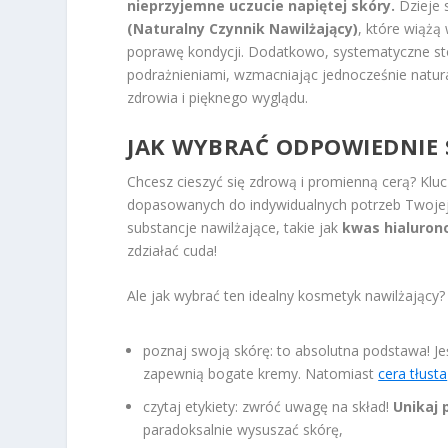
nieprzyjemne uczucie napiętej skóry.
Dzieje s
(Naturalny Czynnik Nawilżający)
, które wiąż
poprawę kondycji. Dodatkowo, systematyczne st
podrażnieniami, wzmacniając jednocześnie natura
zdrowia i pięknego wyglądu.
JAK WYBRAĆ ODPOWIEDNIE 
Chcesz cieszyć się zdrową i promienną cerą? Kl
dopasowanych do indywidualnych potrzeb Twojej 
substancje nawilżające, takie jak
kwas hialurono
zdziałać cuda!
Ale jak wybrać ten idealny kosmetyk nawilżający
poznaj swoją skórę: to absolutna podstawa! Je
zapewnią bogate kremy. Natomiast
cera tłusta
czytaj etykiety: zwróć uwagę na skład!
Unikaj 
paradoksalnie wysuszać skórę,