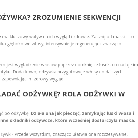
DŻYWKA? ZROZUMIENIE SEKWENCJI
ma kluczowy wpływ na ich wygląd i zdrowie. Zacznij od maski – to
ka głęboko we włosy, intensywnie je regenerując i znacząco
iem jest wygładzenie włosów poprzez domknięcie łusek, co nadaje i
w dotyku. Dodatkowo, odżywka przygotowuje włosy do dalszych
 i zapewniając im zdrowy wygląd.
KŁADAĆ ODŻYWKĘ? ROLA ODŻYWKI W
nąć po odżywkę.
Działa ona jak pieczęć, zamykając łuski włosa i
nne składniki odżywcze, które wcześniej dostarczyła maska.
odżywki? Przede wszystkim, znacząco ułatwia ona rozczesywanie,