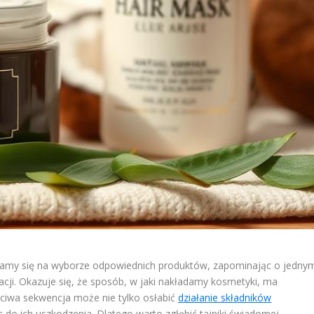
piamy się na wyborze odpowiednich produktów, zapominając o jedny
kacji. Okazuje się, że sposób, w jaki nakładamy kosmetyki, ma
ściwa sekwencja może nie tylko osłabić
działanie składników
c do ich uszkodzenia. Dlatego warto zgłębić tajniki świadomej