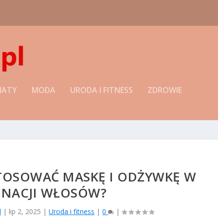
ada się ka...
MATY
MODA
URODA I FITNESS
ZDROWIE
TOSOWAĆ MASKĘ I ODŻYWKĘ W
GNACJI WŁOSÓW?
l
|
lip 2, 2025
|
Uroda i fitness
|
0
|