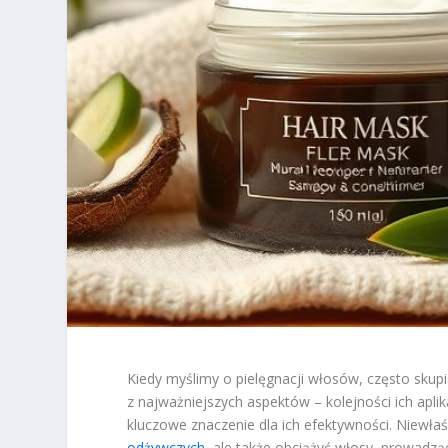
Kiedy myślimy o pielęgnacji włosów, często sku
z najważniejszych aspektów – kolejności ich apli
kluczowe znaczenie dla ich efektywności. Niewła
odżywczych
, ale także obciążyć włosy, prowadzą