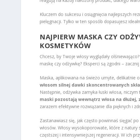
reagują na każdy nałożony produkt, dlatego wart
Kluczem do sukcesu i osiągnięcia najlepszych re
pielęgnacji. Tylko w ten sposób dopasujesz idealn
NAJPIERW MASKA CZY ODŻY
KOSMETYKÓW
Chcesz, by Twoje włosy wyglądały olśniewająco? C
maskę czy odżywkę? Eksperci są zgodni – zacznij
Maska, aplikowana na świeżo umyte, delikatnie
włosom silnej dawki skoncentrowanych skła
Następnie, odżywka zamyka łuski włosa, niczym t
maski pozostają wewnątrz włosa na dłużej, 
zarazem efektywne rozwiązanie dla pięknych i z
Zastanawiasz się, jak często powinnaś sięgać p
włosów. Włosy wysokoporowate, które z natury s
częstszej i intensywniejszej regeneracji. W ich 