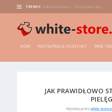
TRENDY:
Bransoletka 7 czakr. Czym jest i z jakich skł
DOM
WSPÓŁPRACA I KONTAKT
INNE TE
JAK PRAWIDŁOWO S
PIELĘ
Wysłany przez
white-store.p