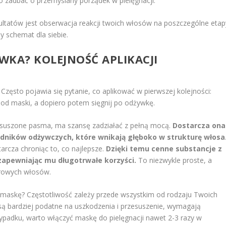
o zadbać o przemyślany porządek w pielęgnacji.
zultatów jest obserwacja reakcji twoich włosów na poszczególne etap
y schemat dla siebie.
WKA? KOLEJNOŚĆ APLIKACJI
zęsto pojawia się pytanie, co aplikować w pierwszej kolejności:
 od maski, a dopiero potem sięgnij po odżywkę.
 osuszone pasma, ma szansę zadziałać z pełną mocą.
Dostarcza ona
dników odżywczych, które wnikają głęboko w strukturę włosa
arcza chroniąc to, co najlepsze.
Dzięki temu cenne substancje z
zapewniając mu długotrwałe korzyści.
To niezwykle proste, a
drowych włosów.
o maskę? Częstotliwość zależy przede wszystkim od rodzaju Twoich
ą bardziej podatne na uszkodzenia i przesuszenie, wymagają
przypadku, warto włączyć maskę do pielęgnacji nawet 2-3 razy w