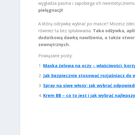
wygładza pasma i zapobiega ich nieestetycznemu 
pielęgnacji!
A którą odżywkę wybrać po masce? Możesz zdecydo
również ta bez spłukiwania.
Taka odżywka, apl
dodatkową dawkę nawilżenia, a także stwo
zewnętrznych.
Powiązane posty:
Maska żelowa na oczy – właściwości, korz
Jak bezpiecznie stosować rozjaśniacz do
Spray na siwe włosy: jak wybrać odpowied
Krem BB – co to jest i jak wybrać najlepszy