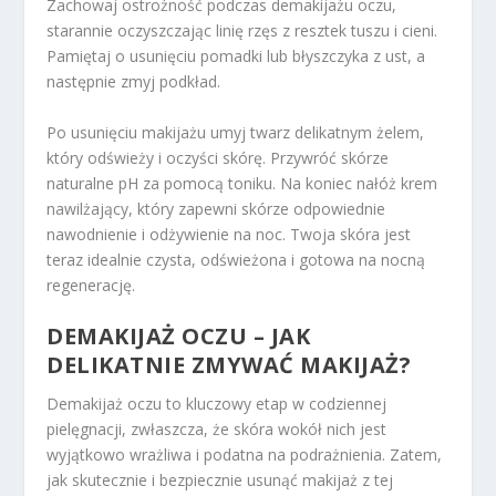
Zachowaj ostrożność podczas demakijażu oczu,
starannie oczyszczając linię rzęs z resztek tuszu i cieni.
Pamiętaj o usunięciu pomadki lub błyszczyka z ust, a
następnie zmyj podkład.
Po usunięciu makijażu umyj twarz delikatnym żelem,
który odświeży i oczyści skórę. Przywróć skórze
naturalne pH za pomocą toniku. Na koniec nałóż krem
nawilżający, który zapewni skórze odpowiednie
nawodnienie i odżywienie na noc. Twoja skóra jest
teraz idealnie czysta, odświeżona i gotowa na nocną
regenerację.
DEMAKIJAŻ OCZU – JAK
DELIKATNIE ZMYWAĆ MAKIJAŻ?
Demakijaż oczu to kluczowy etap w codziennej
pielęgnacji, zwłaszcza, że skóra wokół nich jest
wyjątkowo wrażliwa i podatna na podrażnienia. Zatem,
jak skutecznie i bezpiecznie usunąć makijaż z tej