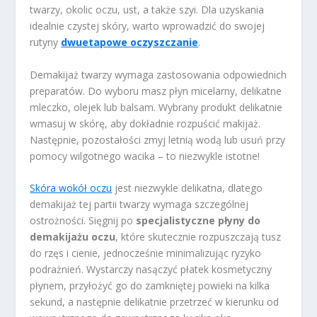
twarzy, okolic oczu, ust, a także szyi. Dla uzyskania
idealnie czystej skóry, warto wprowadzić do swojej
rutyny
dwuetapowe oczyszczanie
.
Demakijaż twarzy wymaga zastosowania odpowiednich
preparatów. Do wyboru masz płyn micelarny, delikatne
mleczko, olejek lub balsam. Wybrany produkt delikatnie
wmasuj w skórę, aby dokładnie rozpuścić makijaż.
Następnie, pozostałości zmyj letnią wodą lub usuń przy
pomocy wilgotnego wacika – to niezwykle istotne!
Skóra wokół oczu
jest niezwykle delikatna, dlatego
demakijaż tej partii twarzy wymaga szczególnej
ostrożności. Sięgnij po
specjalistyczne płyny do
demakijażu oczu
, które skutecznie rozpuszczają tusz
do rzęs i cienie, jednocześnie minimalizując ryzyko
podrażnień. Wystarczy nasączyć płatek kosmetyczny
płynem, przyłożyć go do zamkniętej powieki na kilka
sekund, a następnie delikatnie przetrzeć w kierunku od