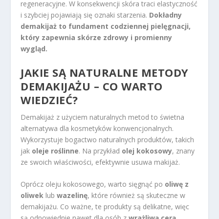
regeneracyjne. W konsekwencji skóra traci elastyczność
i szybciej pojawiają się oznaki starzenia.
Dokładny
demakijaż to fundament codziennej pielęgnacji,
który zapewnia skórze zdrowy i promienny
wygląd.
JAKIE SĄ NATURALNE METODY
DEMAKIJAŻU – CO WARTO
WIEDZIEĆ?
Demakijaż z użyciem naturalnych metod to świetna
alternatywa dla kosmetyków konwencjonalnych.
Wykorzystuje bogactwo naturalnych produktów, takich
jak
oleje roślinne
. Na przykład
olej kokosowy
, znany
ze swoich właściwości, efektywnie usuwa makijaż.
Oprócz oleju kokosowego, warto sięgnąć po
oliwę z
oliwek
lub
wazelinę
, które również są skuteczne w
demakijażu. Co ważne, te produkty są delikatne, więc
są odpowiednie nawet dla osób z
wrażliwą cerą
.