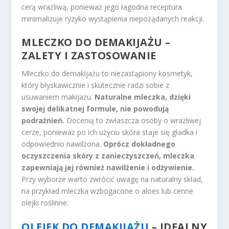
cerą wrażliwą, ponieważ jego łagodna receptura
minimalizuje ryzyko wystąpienia niepożądanych reakcji.
MLECZKO DO DEMAKIJAŻU –
ZALETY I ZASTOSOWANIE
Mleczko do demakijażu to niezastąpiony kosmetyk,
który błyskawicznie i skutecznie radzi sobie z
usuwaniem makijażu.
Naturalne mleczka, dzięki
swojej delikatnej formule, nie powodują
podrażnień.
Docenią to zwłaszcza osoby o wrażliwej
cerze, ponieważ po ich użyciu skóra staje się gładka i
odpowiednio nawilżona.
Oprócz dokładnego
oczyszczenia skóry z zanieczyszczeń, mleczka
zapewniają jej również nawilżenie i odżywienie.
Przy wyborze warto zwrócić uwagę na naturalny skład,
na przykład mleczka wzbogacone o aloes lub cenne
olejki roślinne.
OLEJEK DO DEMAKIJAŻU
– IDEALNY