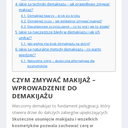
Jakie są techniki demakijażu – jak prawidłowo zmywać
makijaż?
Demakijaż twarzy – krok po kroku
Demakijaż oczu – jak delikatnie zmywać makijaż?
Dwuetapowe oczyszczanie – co to jest i jak to działa?
Jakie są najczęstsze błędy w demakijażu i jak ich
unikać?
Jaki wpływ ma brak demakijażu na skórę?
Jakie są naturalne metody demakijażu – co warto
wiedzieć?
Naturalne oleje – skuteczna alternatywa dla
kosmetyków
CZYM ZMYWAĆ MAKIJAŻ –
WPROWADZENIE DO
DEMAKIJAŻU
Wieczorny demakijaż to fundament pielęgnacji, który
otwiera drzwi do dalszych zabiegów upiększających.
Skuteczne usunięcie makijażu i wszelkich
kosmetyków pozwala zachować cerę w