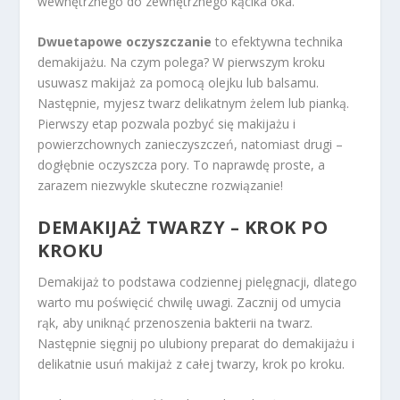
wewnętrznego do zewnętrznego kącika oka.
Dwuetapowe oczyszczanie
to efektywna technika
demakijażu. Na czym polega? W pierwszym kroku
usuwasz makijaż za pomocą olejku lub balsamu.
Następnie, myjesz twarz delikatnym żelem lub pianką.
Pierwszy etap pozwala pozbyć się makijażu i
powierzchownych zanieczyszczeń, natomiast drugi –
dogłębnie oczyszcza pory. To naprawdę proste, a
zarazem niezwykle skuteczne rozwiązanie!
DEMAKIJAŻ TWARZY – KROK PO
KROKU
Demakijaż to podstawa codziennej pielęgnacji, dlatego
warto mu poświęcić chwilę uwagi. Zacznij od umycia
rąk, aby uniknąć przenoszenia bakterii na twarz.
Następnie sięgnij po ulubiony preparat do demakijażu i
delikatnie usuń makijaż z całej twarzy, krok po kroku.