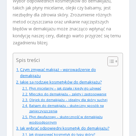
Wybór odpowiednich kosmetyków do demakijażu,
takich jak płyny micelarne, olejki czy balsamy, jest
niezbędny dla zdrowia skóry. Zrozumienie różnych
metod oczyszczania oraz unikanie najczęstszych
błędów w demakijażu może znacząco wpłynąć na
kondycję naszej cery, dlatego warto przyjrzeć się temu
zagadnieniu bliżej.
Spis treści
Czym zmywać makijaż – wprowadzenie do
demakijażu
Jakie są rodzaje kosmetyków do demakijażu?
Płyn micelarny – jak działa i kiedy go używać
Mleczko do demakijażu – zalety i zastosowanie
Olejek do demakijażu – idealny dla skóry suchej
Balsam do demakijażu – skuteczny sposób na
zanieczyszczenia
Płyn dwufazowy – skuteczność w demakijażu
wodoodpornym
Jak wybrać odpowiedni kosmetyk do demakijażu?
Jak dopasować kosmetyk do typu skóry?