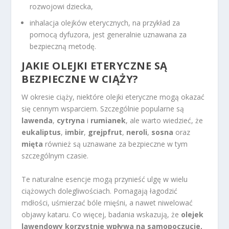
rozwojowi dziecka,
inhalacja olejków eterycznych, na przykład za
pomocą dyfuzora, jest generalnie uznawana za
bezpieczną metodę.
JAKIE OLEJKI ETERYCZNE SĄ
BEZPIECZNE W CIĄŻY?
W okresie ciąży, niektóre olejki eteryczne mogą okazać
się cennym wsparciem. Szczególnie popularne są
lawenda
,
cytryna
i
rumianek
, ale warto wiedzieć, że
eukaliptus
,
imbir
,
grejpfrut
,
neroli
,
sosna
oraz
mięta
również są uznawane za bezpieczne w tym
szczególnym czasie.
Te naturalne esencje mogą przynieść ulgę w wielu
ciążowych dolegliwościach. Pomagają łagodzić
mdłości, uśmierzać bóle mięśni, a nawet niwelować
objawy kataru. Co więcej, badania wskazują, że
olejek
lawendowy korzystnie wpływa na samopoczucie,