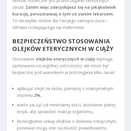
okresie, konieczne jest przestrzeganie określonych
zasad.
Zanim więc zdecydujesz się na jakąkolwiek
kurację, porozmawiaj o tym ze swoim lekarzem.
To niezwykle istotne dla Twojego samopoczucia i
zdrowia rozwijającego się maleństwa.
BEZPIECZEŃSTWO STOSOWANIA
OLEJKÓW ETERYCZNYCH W CIĄŻY
Stosowanie
olejków eterycznych w ciąży
wymaga
zachowania szczególnej ostrożności, ale może być
bezpieczne pod warunkiem przestrzegania kilku zasad.
aplikując olejki na skórę, pamiętaj o maksymalnym
stężeniu
2%
,
warto zacząć od minimalnej ilości, dosłownie jednej
kropli, aby sprawdzić reakcję organizmu,
bezwzględnie unikaj olejków o działaniu toksycznym,
ponieważ mogą one zaszkodzić prawidłowemu