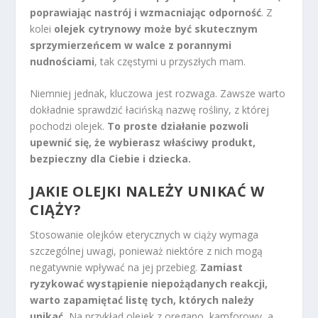
poprawiając nastrój i wzmacniając odporność
. Z
kolei
olejek cytrynowy może być skutecznym
sprzymierzeńcem w walce z porannymi
nudnościami
, tak częstymi u przyszłych mam.
Niemniej jednak, kluczowa jest rozwaga. Zawsze warto
dokładnie sprawdzić łacińską nazwę rośliny, z której
pochodzi olejek.
To proste działanie pozwoli
upewnić się, że wybierasz właściwy produkt,
bezpieczny dla Ciebie i dziecka.
JAKIE OLEJKI NALEŻY UNIKAĆ W
CIĄŻY?
Stosowanie olejków eterycznych w ciąży wymaga
szczególnej uwagi, ponieważ niektóre z nich mogą
negatywnie wpływać na jej przebieg.
Zamiast
ryzykować wystąpienie niepożądanych reakcji,
warto zapamiętać listę tych, których należy
unikać.
Na przykład olejek z oregano, kamforowy, a