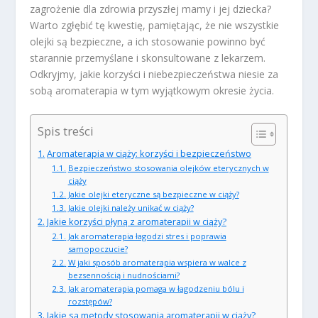
zagrożenie dla zdrowia przyszłej mamy i jej dziecka?
Warto zgłębić tę kwestię, pamiętając, że nie wszystkie
olejki są bezpieczne, a ich stosowanie powinno być
starannie przemyślane i skonsultowane z lekarzem.
Odkryjmy, jakie korzyści i niebezpieczeństwa niesie za
sobą aromaterapia w tym wyjątkowym okresie życia.
Spis treści
Aromaterapia w ciąży: korzyści i bezpieczeństwo
Bezpieczeństwo stosowania olejków eterycznych w
ciąży
Jakie olejki eteryczne są bezpieczne w ciąży?
Jakie olejki należy unikać w ciąży?
Jakie korzyści płyną z aromaterapii w ciąży?
Jak aromaterapia łagodzi stres i poprawia
samopoczucie?
W jaki sposób aromaterapia wspiera w walce z
bezsennością i nudnościami?
Jak aromaterapia pomaga w łagodzeniu bólu i
rozstępów?
Jakie są metody stosowania aromaterapii w ciąży?