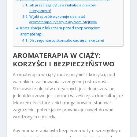
Jak przebiega dyfuzja i inhalacja olejków
eterycznych?
W jaki sposób wykonuje się masaż
aromaterapeutyczny z użyciem olejków?
Konsultacja z lekarzem przed rozpoczęciem
aromaterapii
Dlaczego warto skonsultować się z lekarzem?
AROMATERAPIA W CIĄŻY:
KORZYŚCI I BEZPIECZEŃSTWO
Aromaterapia w ciąży może przynieść korzyści, pod
warunkiem zachowania szczególnej ostrożności.
Stosowanie olejków eterycznych jest dopuszczalne,
jednak kluczowe jest umiar i wcześniejsza konsultacja z
lekarzem. Niektóre z nich mogą bowiem stanowić
zagrożenie, potencjalnie prowadząc nawet do wad
wrodzonych u dziecka.
Aby aromaterapia była bezpieczna w tym szczególnym