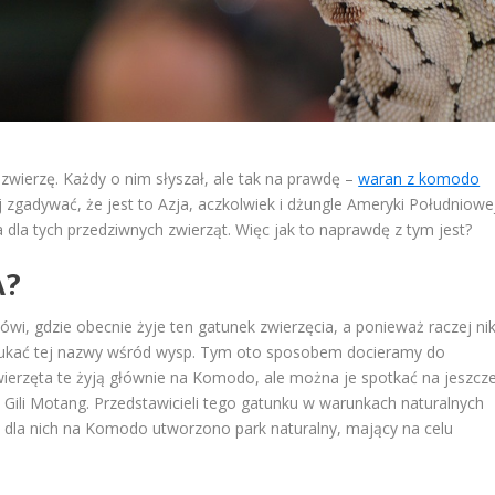
wierzę. Każdy o nim słyszał, ale tak na prawdę –
waran z komodo
j zgadywać, że jest to Azja, aczkolwiek i dżungle Ameryki Południowe
dla tych przedziwnych zwierząt. Więc jak to naprawdę z tym jest?
A?
, gdzie obecnie żyje ten gatunek zwierzęcia, a ponieważ raczej nik
szukać tej nazwy wśród wysp. Tym oto sposobem docieramy do
Zwierzęta te żyją głównie na Komodo, ale można je spotkać na jeszcz
, Gili Motang. Przedstawicieli tego gatunku w warunkach naturalnych
e dla nich na Komodo utworzono park naturalny, mający na celu