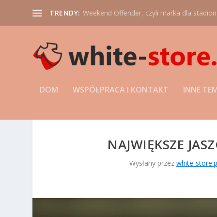
TRENDY:
Weekend Offender, czyli marka dla stadio
DOM
WSPÓŁPRACA I KONTAKT
INNE TE
NAJWIĘKSZE JAS
Wysłany przez
white-store.p