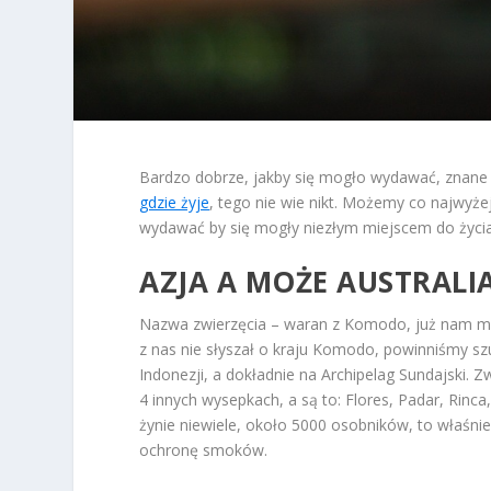
Bardzo dobrze, jakby się mogło wydawać, znane z
gdzie żyje
, tego nie wie nikt. Możemy co najwyże
wydawać by się mogły niezłym miejscem do życia 
AZJA A MOŻE AUSTRALI
Nazwa zwierzęcia – waran z Komodo, już nam mówi
z nas nie słyszał o kraju Komodo, powinniśmy 
Indonezji, a dokładnie na Archipelag Sundajski. 
4 innych wysepkach, a są to: Flores, Padar, Rinca
żynie niewiele, około 5000 osobników, to właśni
ochronę smoków.