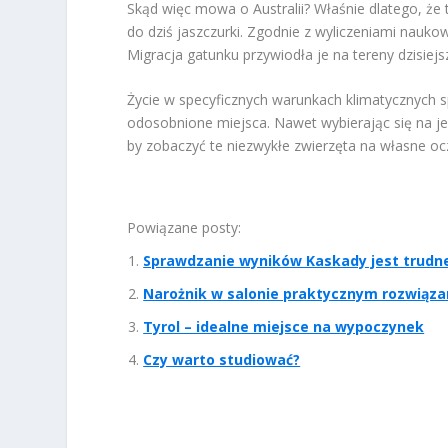
Skąd więc mowa o Australii? Właśnie dlatego, że 
do dziś jaszczurki. Zgodnie z wyliczeniami naukow
Migracja gatunku przywiodła je na tereny dzisiejsz
Życie w specyficznych warunkach klimatycznych spr
odosobnione miejsca. Nawet wybierając się na je
by zobaczyć te niezwykłe zwierzęta na własne oc
Powiązane posty:
Sprawdzanie wyników Kaskady jest trudne?
Narożnik w salonie praktycznym rozwiąz
Tyrol – idealne miejsce na wypoczynek
Czy warto studiować?