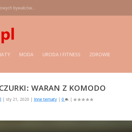
nowych bywalców...
MATY
MODA
URODA I FITNESS
ZDROWIE
ZCZURKI: WARAN Z KOMODO
l
|
sty 21, 2020
|
Inne tematy
|
0
|