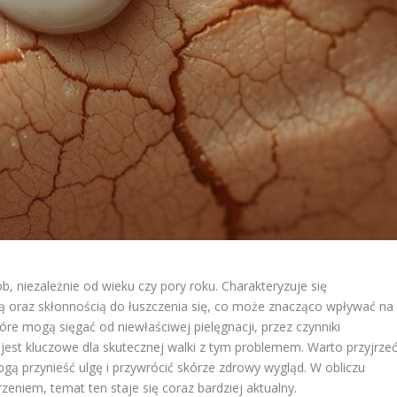
b, niezależnie od wieku czy pory roku. Charakteryzuje się
ią oraz skłonnością do łuszczenia się, co może znacząco wpływać na
óre mogą sięgać od niewłaściwej pielęgnacji, przez czynniki
est kluczowe dla skutecznej walki z tym problemem. Warto przyjrze
ą przynieść ulgę i przywrócić skórze zdrowy wygląd. W obliczu
zeniem, temat ten staje się coraz bardziej aktualny.