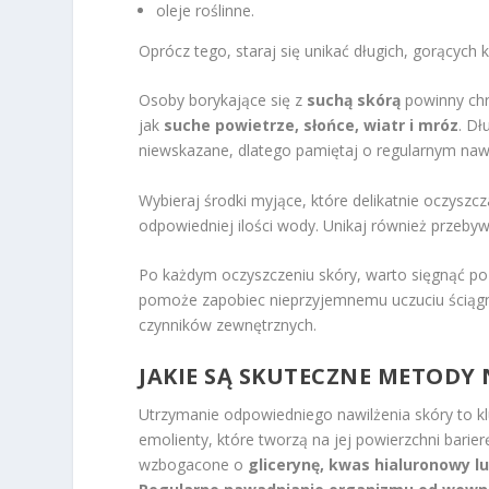
oleje roślinne.
Oprócz tego, staraj się unikać długich, gorących
Osoby borykające się z
suchą skórą
powinny chr
jak
suche powietrze, słońce, wiatr i mróz
. Dł
niewskazane, dlatego pamiętaj o regularnym nawi
Wybieraj środki myjące, które delikatnie oczyszcz
odpowiedniej ilości wody. Unikaj również przeb
Po każdym oczyszczeniu skóry, warto sięgnąć po 
pomoże zapobiec nieprzyjemnemu uczuciu ściągn
czynników zewnętrznych.
JAKIE SĄ SKUTECZNE METODY
Utrzymanie odpowiedniego nawilżenia skóry to k
emolienty, które tworzą na jej powierzchni barie
wzbogacone o
glicerynę, kwas hialuronowy l