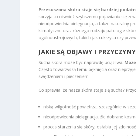
Przesuszona skóra staje się bardziej podatn
sprzyja to również szybszemu pojawianiu się zm
nieodpowiednia pielęgnacja, a także naturalny pro
klimatyczne oraz różnego rodzaju patologie skó
ogólnoustrojowych, takich jak cukrzyca czy prze
JAKIE SĄ OBJAWY I PRZYCZYN
Sucha skóra może być naprawdę uciążliwa.
Możes
Często towarzyszą temu pęknięcia oraz nieprzyj
swędzeniem i pieczeniem.
Co sprawia, że nasza skóra staje się sucha? Przyc
niską wilgotność powietrza, szczególnie w se
nieodpowiednia pielęgnacja, źle dobrane kosm
proces starzenia się skóry, osłabia jej zdolnoś