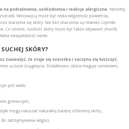
a na podrażnienia, uszkodzenia i reakcje alergiczne.
Niestety,
arszczek. Winowajcą może być niska wilgotność powietrza,
ces starzenia się skóry. Nie bez znaczenia są również czynniki
rne. Co istotne, suchość skóry może być także objawem chorób
wlekła niewydolność nerek.
Y SUCHEJ SKÓRY?
z zauważyć, że staje się szorstka i zaczyna się łuszczyć.
emne uczucie ściągnięcia. Dodatkowo, skóra reaguje rumieniem,
zyn jest wiele:
zonie grzewczym,
etyki mogą naruszać naturalną barierę ochronną skóry,
ć do zatrzymywania wilgoci,