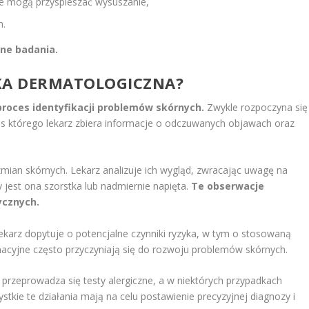
re mogą przyspieszać wysuszanie,
n.
rne badania.
YKA DERMATOLOGICZNA?
roces identyfikacji problemów skórnych.
Zwykle rozpoczyna się
 którego lekarz zbiera informacje o odczuwanych objawach oraz
mian skórnych. Lekarz analizuje ich wygląd, zwracając uwagę na
zy jest ona szorstka lub nadmiernie napięta.
Te obserwacje
ycznych.
Lekarz dopytuje o potencjalne czynniki ryzyka, w tym o stosowaną
nacyjne często przyczyniają się do rozwoju problemów skórnych.
przeprowadza się testy alergiczne, a w niektórych przypadkach
stkie te działania mają na celu postawienie precyzyjnej diagnozy i