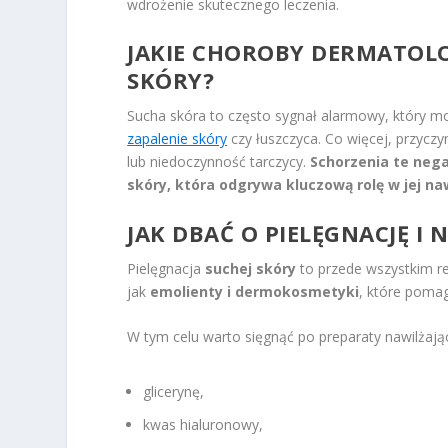
wdrożenie skutecznego leczenia.
JAKIE CHOROBY DERMATOL
SKÓRY?
Sucha skóra to często sygnał alarmowy, który m
zapalenie skóry
czy łuszczyca. Co więcej, przycz
lub niedoczynność tarczycy.
Schorzenia te neg
skóry, która odgrywa kluczową rolę w jej naw
JAK DBAĆ O PIELĘGNACJĘ I 
Pielęgnacja
suchej skóry
to przede wszystkim re
jak
emolienty i dermokosmetyki
, które poma
W tym celu warto sięgnąć po preparaty nawilżają
glicerynę,
kwas hialuronowy,