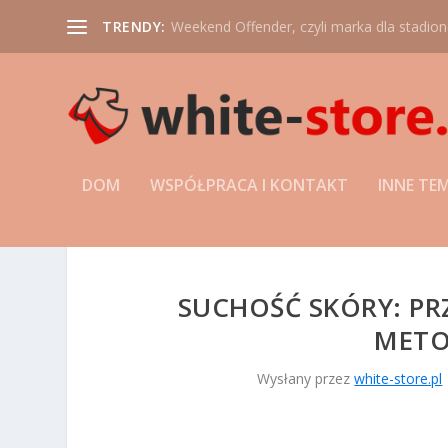
TRENDY:
Weekend Offender, czyli marka dla stadio
DOM
WSPÓŁPRACA I KONTAKT
INNE TE
SUCHOŚĆ SKÓRY: PR
METO
Wysłany przez
white-store.pl