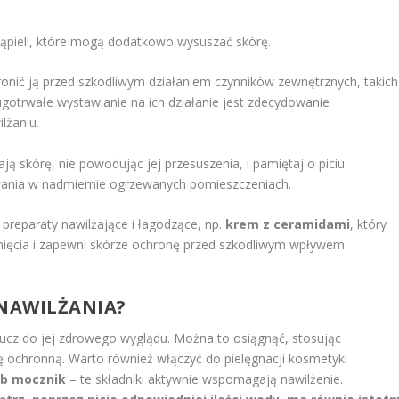
 kąpieli, które mogą dodatkowo wysuszać skórę.
onić ją przed szkodliwym działaniem czynników zewnętrznych, takich
ugotrwałe wystawianie na ich działanie jest zdecydowanie
lżaniu.
ają skórę, nie powodując jej przesuszenia, i pamiętaj o piciu
ywania w nadmiernie ogrzewanych pomieszczeniach.
preparaty nawilżające i łagodzące, np.
krem z ceramidami
, który
ięcia i zapewni skórze ochronę przed szkodliwym wpływem
 NAWILŻANIA?
lucz do jej zdrowego wyglądu. Można to osiągnąć, stosując
rę ochronną. Warto również włączyć do pielęgnacji kosmetyki
ub mocznik
– te składniki aktywnie wspomagają nawilżenie.