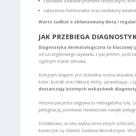
szkodliwe działanie promieni słonecznych, któ
zaburzenia hormonalne oraz niedobory witami
Warto zadbać o zbilansowaną dietę i regula
JAK PRZEBIEGA DIAGNOST
Diagnostyka dermatologiczna to kluczowy p
od szczegółowego wywiadu z pacjentem, podczas
ogólnym stanie zdrowia.
Kolejnym etapem jest dokładna ocena wizualna z
kolor, kształt oraz fakturę skóry, sprawdzając, c
dostarczają istotnych wskazówek diagnost
Historia pacjenta odgrywa tu niebagatelną rolę. 
pielęgnację, ponieważ niewłaściwe nawyki pielęg
Dodatkowo, w celu wykluczenia innych schorzeń, 
konieczne są również badania laboratoryjne. Wszy