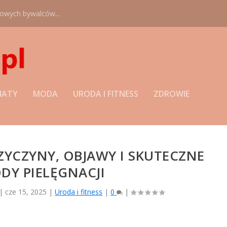
nowych bywalców...
MATY
MODA
URODA I FITNESS
ZDROWIE
ZYCZYNY, OBJAWY I SKUTECZNE
DY PIELĘGNACJI
|
cze 15, 2025
|
Uroda i fitness
|
0
|