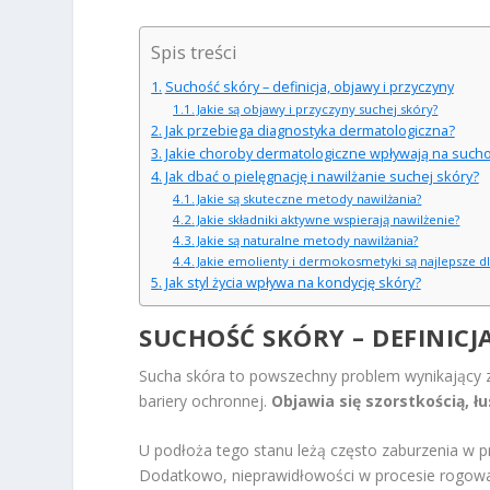
Spis treści
Suchość skóry – definicja, objawy i przyczyny
Jakie są objawy i przyczyny suchej skóry?
Jak przebiega diagnostyka dermatologiczna?
Jakie choroby dermatologiczne wpływają na sucho
Jak dbać o pielęgnację i nawilżanie suchej skóry?
Jakie są skuteczne metody nawilżania?
Jakie składniki aktywne wspierają nawilżenie?
Jakie są naturalne metody nawilżania?
Jakie emolienty i dermokosmetyki są najlepsze dl
Jak styl życia wpływa na kondycję skóry?
SUCHOŚĆ SKÓRY – DEFINICJ
Sucha skóra to powszechny problem wynikający z 
bariery ochronnej.
Objawia się szorstkością, 
U podłoża tego stanu leżą często zaburzenia w pr
Dodatkowo, nieprawidłowości w procesie rogowac