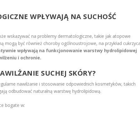
OGICZNE WPŁYWAJĄ NA SUCHOŚĆ
oże wskazywać na problemy dermatologiczne, takie jak atopowe
yną mogą być również choroby ogólnoustrojowe, na przykład cukrzyc
atywnie wpływają na funkcjonowanie warstwy hydrolipidowej
ilżeniu i ochronie.
NAWILŻANIE SUCHEJ SKÓRY?
gularne nawilżanie i stosowanie odpowiednich kosmetyków, takich
gają odbudować naturalną warstwę hydrolipidową.
ce bogate w: