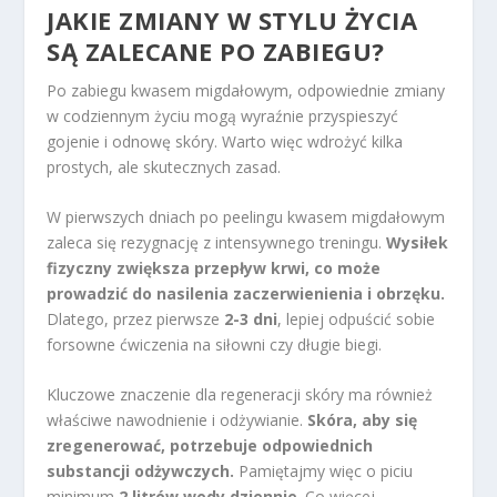
JAKIE ZMIANY W STYLU ŻYCIA
SĄ ZALECANE PO ZABIEGU?
Po zabiegu kwasem migdałowym, odpowiednie zmiany
w codziennym życiu mogą wyraźnie przyspieszyć
gojenie i odnowę skóry. Warto więc wdrożyć kilka
prostych, ale skutecznych zasad.
W pierwszych dniach po peelingu kwasem migdałowym
zaleca się rezygnację z intensywnego treningu.
Wysiłek
fizyczny zwiększa przepływ krwi, co może
prowadzić do nasilenia zaczerwienienia i obrzęku.
Dlatego, przez pierwsze
2-3 dni
, lepiej odpuścić sobie
forsowne ćwiczenia na siłowni czy długie biegi.
Kluczowe znaczenie dla regeneracji skóry ma również
właściwe nawodnienie i odżywianie.
Skóra, aby się
zregenerować, potrzebuje odpowiednich
substancji odżywczych.
Pamiętajmy więc o piciu
minimum
2 litrów wody dziennie
. Co więcej,