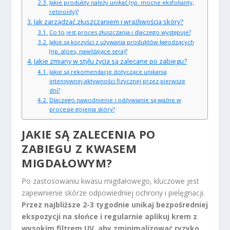
Jakie produkty należy unikać (np. mocne eksfolianty,
retinoidy)?
Jak zarządzać złuszczaniem i wrażliwością skóry?
Co to jest proces złuszczania i dlaczego występuje?
Jakie są korzyści z używania produktów łagodzących
(np. aloes, nawilżające sera)?
Jakie zmiany w stylu życia są zalecane po zabiegu?
Jakie są rekomendacje dotyczące unikania
intensywnej aktywności fizycznej przez pierwsze
dni?
Dlaczego nawodnienie i odżywianie są ważne w
procesie gojenia skóry?
JAKIE SĄ ZALECENIA PO
ZABIEGU Z KWASEM
MIGDAŁOWYM?
Po zastosowaniu kwasu migdałowego, kluczowe jest
zapewnienie skórze odpowiedniej ochrony i pielęgnacji.
Przez najbliższe 2-3 tygodnie unikaj bezpośredniej
ekspozycji na słońce i regularnie aplikuj krem z
wysokim filtrem UV, aby zminimalizować ryzyko