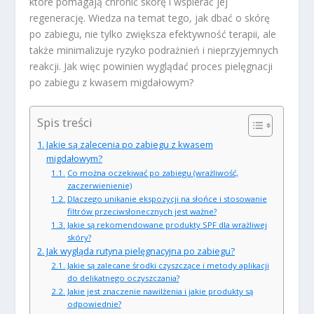
które pomagają chronić skórę i wspierać jej
regenerację. Wiedza na temat tego, jak dbać o skórę
po zabiegu, nie tylko zwiększa efektywność terapii, ale
także minimalizuje ryzyko podrażnień i nieprzyjemnych
reakcji. Jak więc powinien wyglądać proces pielęgnacji
po zabiegu z kwasem migdałowym?
Spis treści
Jakie są zalecenia po zabiegu z kwasem
migdałowym?
Co można oczekiwać po zabiegu (wrażliwość,
zaczerwienienie)
Dlaczego unikanie ekspozycji na słońce i stosowanie
filtrów przeciwsłonecznych jest ważne?
Jakie są rekomendowane produkty SPF dla wrażliwej
skóry?
Jak wygląda rutyna pielęgnacyjna po zabiegu?
Jakie są zalecane środki czyszczące i metody aplikacji
do delikatnego oczyszczania?
Jakie jest znaczenie nawilżenia i jakie produkty są
odpowiednie?