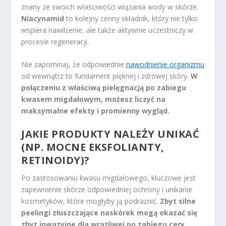
znany ze swoich właściwości wiązania wody w skórze.
Niacynamid
to kolejny cenny składnik, który nie tylko
wspiera nawilżenie, ale także aktywnie uczestniczy w
procesie regeneracji.
Nie zapominaj, że odpowiednie
nawodnienie organizmu
od wewnątrz to fundament pięknej i zdrowej skóry.
W
połączeniu z właściwą pielęgnacją po zabiegu
kwasem migdałowym, możesz liczyć na
maksymalne efekty i promienny wygląd.
JAKIE PRODUKTY NALEŻY UNIKAĆ
(NP. MOCNE EKSFOLIANTY,
RETINOIDY)?
Po zastosowaniu kwasu migdałowego, kluczowe jest
zapewnienie skórze odpowiedniej ochrony i unikanie
kosmetyków, które mogłyby ją podrażnić.
Zbyt silne
peelingi złuszczające naskórek mogą okazać się
zbyt inwazyjne dla wrażliwej po zabiegu cery.