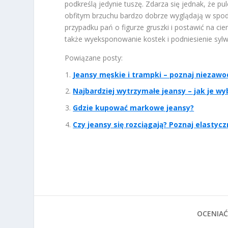
podkreślą jedynie tuszę. Zdarza się jednak, że pu
obfitym brzuchu bardzo dobrze wyglądają w spod
przypadku pań o figurze gruszki i postawić na ci
także wyeksponowanie kostek i podniesienie sylw
Powiązane posty:
Jeansy męskie i trampki – poznaj niezawod
Najbardziej wytrzymałe jeansy – jak je wyb
Gdzie kupować markowe jeansy?
Czy jeansy się rozciągają? Poznaj elastyc
OCENIAĆ