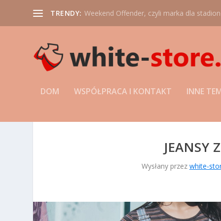
TRENDY:
Weekend Offender, czyli marka dla stadio
DOM
WSPÓŁPRACA I KONTAKT
INNE TE
JEANSY 
Wysłany przez
white-stor