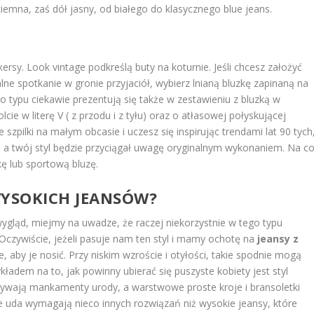
ciemna, zaś dół jasny, od białego do klasycznego blue jeans.
kersy. Look vintage podkreślą buty na koturnie. Jeśli chcesz założyć
e spotkanie w gronie przyjaciół, wybierz lnianą bluzkę zapinaną na
go typu ciekawie prezentują się także w zestawieniu z bluzką w
e w literę V ( z przodu i z tyłu) oraz o atłasowej połyskującej
e szpilki na małym obcasie i uczesz się inspirując trendami lat 90 tych
 a twój styl będzie przyciągał uwagę oryginalnym wykonaniem. Na c
 lub sportową bluzę.
WYSOKICH JEANSÓW?
wygląd, miejmy na uwadze, że raczej niekorzystnie w tego typu
 Oczywiście, jeżeli pasuje nam ten styl i mamy ochotę na
jeansy z
ie, aby je nosić. Przy niskim wzroście i otyłości, takie spodnie mogą
adem na to, jak powinny ubierać się puszyste kobiety jest styl
krywają mankamenty urody, a warstwowe proste kroje i bransoletki
ne uda wymagają nieco innych rozwiązań niż wysokie jeansy, które