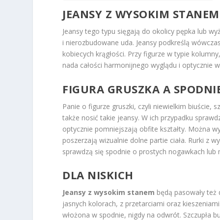
JEANSY Z WYSOKIM STANEM
Jeansy tego typu sięgają do okolicy pępka lub wyż
i nierozbudowane uda. Jeansy podkreślą wówczas 
kobiecych krągłości. Przy figurze w typie kolum
nada całości harmonijnego wyglądu i optycznie 
FIGURA GRUSZKA A SPODNI
Panie o figurze gruszki, czyli niewielkim biuści
także nosić takie jeansy. W ich przypadku sprawd
optycznie pomniejszają obfite kształty. Można wy
poszerzają wizualnie dolne partie ciała. Rurki z 
sprawdzą się spodnie o prostych nogawkach lub 
DLA NISKICH
Jeansy z wysokim stanem
będą pasowały też d
jasnych kolorach, z przetarciami oraz kieszeniam
włożona w spodnie, nigdy na odwrót. Szczupła bu