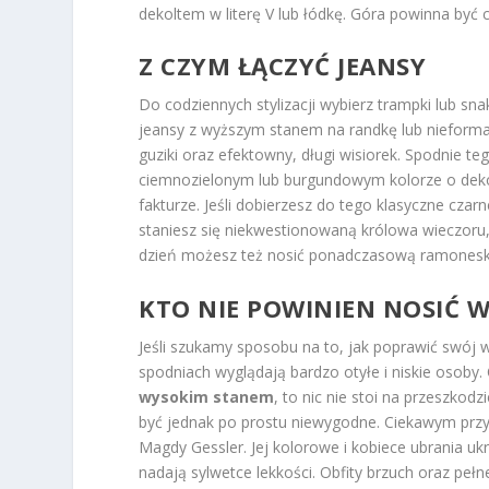
dekoltem w literę V lub łódkę. Góra powinna być 
Z CZYM ŁĄCZYĆ JEANSY
Do codziennych stylizacji wybierz trampki lub sna
jeansy z wyższym stanem na randkę lub nieformaln
guziki oraz efektowny, długi wisiorek. Spodnie te
ciemnozielonym lub burgundowym kolorze o dekolci
fakturze. Jeśli dobierzesz do tego klasyczne czarn
staniesz się niekwestionowaną królowa wieczoru,
dzień możesz też nosić ponadczasową ramoneskę
KTO NIE POWINIEN NOSIĆ 
Jeśli szukamy sposobu na to, jak poprawić swój 
spodniach wyglądają bardzo otyłe i niskie osoby.
wysokim stanem
, to nic nie stoi na przeszkodz
być jednak po prostu niewygodne. Ciekawym przykł
Magdy Gessler. Jej kolorowe i kobiece ubrania u
nadają sylwetce lekkości. Obfity brzuch oraz peł