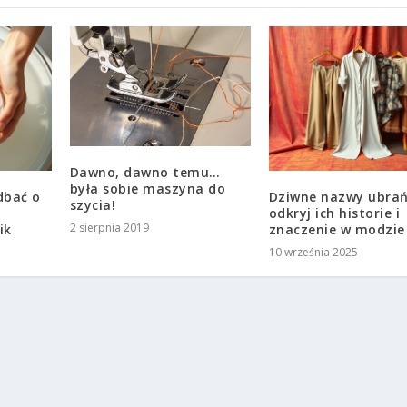
Dawno, dawno temu…
była sobie maszyna do
dbać o
Dziwne nazwy ubrań
szycia!
odkryj ich historie i
2 sierpnia 2019
ik
znaczenie w modzie
10 września 2025