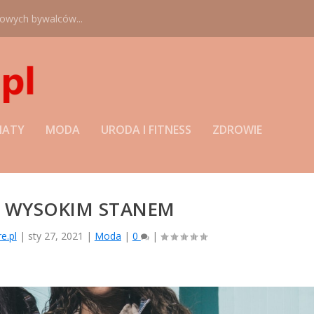
nowych bywalców...
MATY
MODA
URODA I FITNESS
ZDROWIE
Z WYSOKIM STANEM
e.pl
|
sty 27, 2021
|
Moda
|
0
|