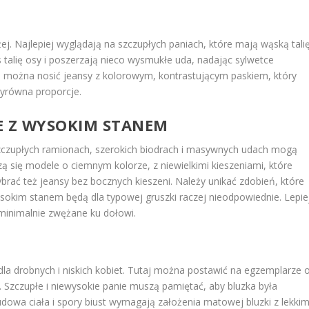
ej. Najlepiej wyglądają na szczupłych paniach, które mają wąską tali
talię osy i poszerzają nieco wysmukłe uda, nadając sylwetce
ny, można nosić jeansy z kolorowym, kontrastującym paskiem, który
wyrówna proporcje.
E Z WYSOKIM STANEM
e, szczupłych ramionach, szerokich biodrach i masywnych udach mogą
zą się modele o ciemnym kolorze, z niewielkimi kieszeniami, które
brać też jeansy bez bocznych kieszeni. Należy unikać zdobień, które
wysokim stanem będą dla typowej gruszki raczej nieodpowiednie. Lepie
minimalnie zwężane ku dołowi.
la drobnych i niskich kobiet. Tutaj można postawić na egzemplarze 
i. Szczupłe i niewysokie panie muszą pamiętać, aby bluzka była
dowa ciała i spory biust wymagają założenia matowej bluzki z lekki