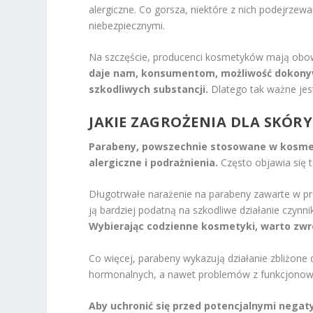
alergiczne. Co gorsza, niektóre z nich podejrzewa
niebezpiecznymi.
Na szczęście, producenci kosmetyków mają obowi
daje nam, konsumentom, możliwość dokonyw
szkodliwych substancji.
Dlatego tak ważne jest
JAKIE ZAGROŻENIA DLA SKÓR
Parabeny, powszechnie stosowane w kosmet
alergiczne i podrażnienia.
Często objawia się 
Długotrwałe narażenie na parabeny zawarte w p
ją bardziej podatną na szkodliwe działanie czynn
Wybierając codzienne kosmetyki, warto zwr
Co więcej, parabeny wykazują działanie zbliżon
hormonalnych, a nawet problemów z funkcjonow
Aby uchronić się przed potencjalnymi nega