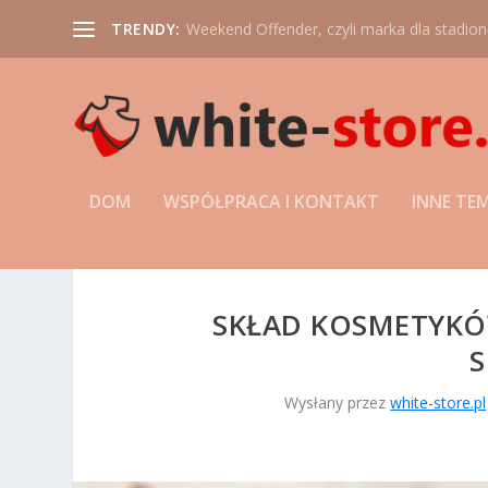
TRENDY:
Weekend Offender, czyli marka dla stadio
DOM
WSPÓŁPRACA I KONTAKT
INNE TE
SKŁAD KOSMETYKÓ
S
Wysłany przez
white-store.pl