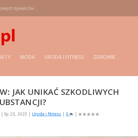
nowych bywalców...
MATY
MODA
URODA I FITNESS
ZDROWIE
W: JAK UNIKAĆ SZKODLIWYCH
UBSTANCJI?
|
lip 23, 2025
|
Uroda i fitness
|
0
|