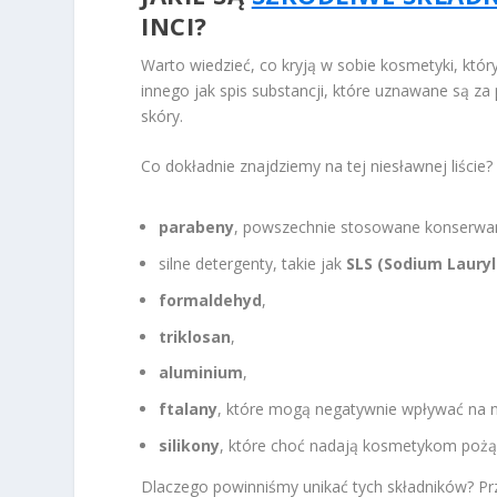
INCI?
Warto wiedzieć, co kryją w sobie kosmetyki, który
innego jak spis substancji, które uznawane są za 
skóry.
Co dokładnie znajdziemy na tej niesławnej liście
parabeny
, powszechnie stosowane konserwa
silne detergenty, takie jak
SLS (Sodium Lauryl
formaldehyd
,
triklosan
,
aluminium
,
ftalany
, które mogą negatywnie wpływać na 
silikony
, które choć nadają kosmetykom pożą
Dlaczego powinniśmy unikać tych składników? P