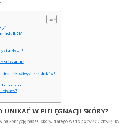
.
óry?
a lista INCI?
yd i triklosan?
ch substancji?
waniem szkodliwych składników?
wie hormonalne?
smetyków?
 UNIKAĆ W PIELĘGNACJI SKÓRY?
 na kondycję naszej skóry, dlatego warto poświęcić chwilę, by