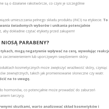
ne są o działanie rakotwórcze, co czyni je szczególnie
ązek umieszczania pełnego składu produktu (INCI) na etykiecie.
To
ania świadomych wyborów i unikania potencjalnie
, aby dokładnie czytać etykiety przed zakupem!
Y NIOSĄ PARABENY?
ykach, mogą negatywnie wpływać na cerę, wywołując reakcj
to zaczerwienieniem lub uporczywym swędzeniem skóry.
roduktach kosmetycznych może zwiększyć wrażliwość skóry, czyniąc
ików zewnętrznych, takich jak promieniowanie słoneczne czy wiatr.
ócić na to uwagę.
e do hormonów, co potencjalnie może prowadzić do zaburzeń
aniem tarczycy.
tywnymi skutkami, warto analizować skład kosmetyków i