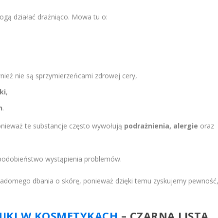
mogą działać drażniąco. Mowa tu o:
wnież nie są sprzymierzeńcami zdrowej cery,
ki
,
h
.
onieważ te substancje często wywołują
podrażnienia, alergie
oraz
opodobieństwo wystąpienia problemów.
wiadomego dbania o skórę, ponieważ dzięki temu zyskujemy pewność
NIKI W KOSMETYKACH
– CZARNA LISTA