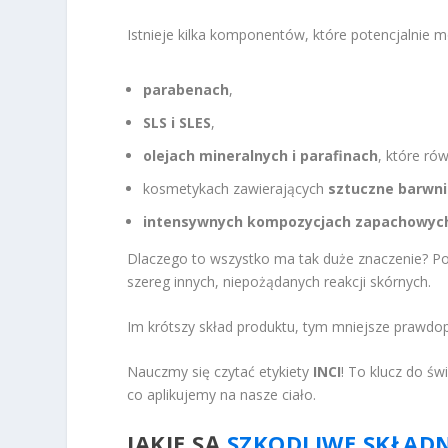
Istnieje kilka komponentów, które potencjalnie 
parabenach
,
SLS i SLES
,
olejach mineralnych i parafinach
, które ró
kosmetykach zawierających
sztuczne barwni
intensywnych kompozycjach zapachowyc
Dlaczego to wszystko ma tak duże znaczenie? P
szereg innych, niepożądanych reakcji skórnych.
Im krótszy skład produktu, tym mniejsze prawd
Nauczmy się czytać etykiety
INCI
! To klucz do ś
co aplikujemy na nasze ciało.
JAKIE SĄ
SZKODLIWE SKŁAD