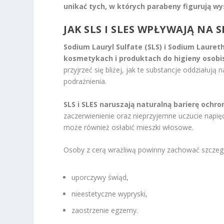
unikać tych, w których parabeny figurują wys
JAK SLS I SLES WPŁYWAJĄ NA 
Sodium Lauryl Sulfate (SLS) i Sodium Lauret
kosmetykach i produktach do higieny osobis
przyjrzeć się bliżej, jak te substancje oddział
podrażnienia.
SLS i SLES naruszają naturalną barierę ochro
zaczerwienienie oraz nieprzyjemne uczucie napi
może również osłabić mieszki włosowe.
Osoby z cerą wrażliwą powinny zachować szczeg
uporczywy świąd,
nieestetyczne wypryski,
zaostrzenie egzemy.