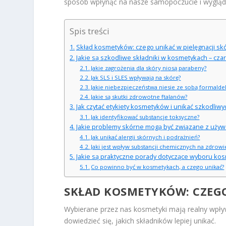
sposób wpłynąć na nasze samopoczucie i wygląd
Spis treści
Skład kosmetyków: czego unikać w pielęgnacji sk
Jakie są szkodliwe składniki w kosmetykach – czarn
Jakie zagrożenia dla skóry niosą parabeny?
Jak SLS i SLES wpływają na skórę?
Jakie niebezpieczeństwa niesie ze sobą formaldeh
Jakie są skutki zdrowotne ftalanów?
Jak czytać etykiety kosmetyków i unikać szkodliwy
Jak identyfikować substancje toksyczne?
Jakie problemy skórne mogą być związane z uży
Jak unikać alergii skórnych i podrażnień?
Jaki jest wpływ substancji chemicznych na zdro
Jakie są praktyczne porady dotyczące wyboru ko
Co powinno być w kosmetykach, a czego unikać?
SKŁAD KOSMETYKÓW: CZEGO
Wybierane przez nas kosmetyki mają realny wpływ
dowiedzieć się, jakich składników lepiej unikać.