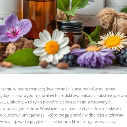
naczeniu w miarę rosnącej świadomości konsumentów na temat
cyduje się na wybór naturalnych produktów, unikając substancji, któr
LES, silikony – to tylko niektóre z powszechnie stosowanych
oraz alergie skórne. Właściwe zrozumienie etykiet kosmetyków i
i to kluczowe umiejętności, które mogą pomóc w dbałości o zdrowie i
czy więcej, warto przyjrzeć się składom, które mogą w znaczący