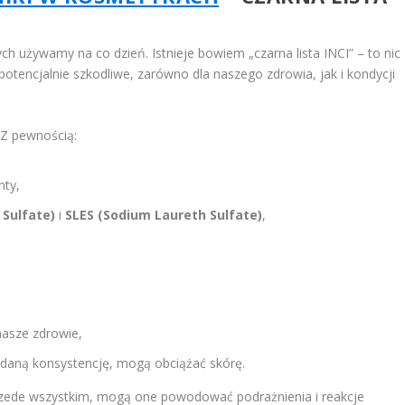
ch używamy na co dzień. Istnieje bowiem „czarna lista INCI” – to nic
potencjalnie szkodliwe, zarówno dla naszego zdrowia, jak i kondycji
? Z pewnością:
nty,
 Sulfate)
i
SLES (Sodium Laureth Sulfate)
,
nasze zdrowie,
daną konsystencję, mogą obciążać skórę.
rzede wszystkim, mogą one powodować podrażnienia i reakcje