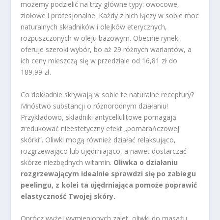
możemy podzielić na trzy główne typy: owocowe,
ziołowe i profesjonalne. Każdy z nich łączy w sobie moc
naturalnych składników i olejków eterycznych,
rozpuszczonych w oleju bazowym. Obecnie rynek
oferuje szeroki wybór, bo aż 29 różnych wariantów, a
ich ceny mieszczą się w przedziale od 16,81 zł do
189,99 zł.
Co dokładnie skrywają w sobie te naturalne receptury?
Mnóstwo substancji o różnorodnym działaniu!
Przykładowo, składniki antycellulitowe pomagają
zredukować nieestetyczny efekt „pomarańczowej
skórki”. Oliwki mogą również działać relaksująco,
rozgrzewająco lub ujędrniająco, a nawet dostarczać
skórze niezbędnych witamin.
Oliwka o działaniu
rozgrzewającym idealnie sprawdzi się po zabiegu
peelingu, z kolei ta ujędrniająca pomoże poprawić
elastyczność Twojej skóry.
Oprócz wyżej wymienionych zalet, oliwki do masażu