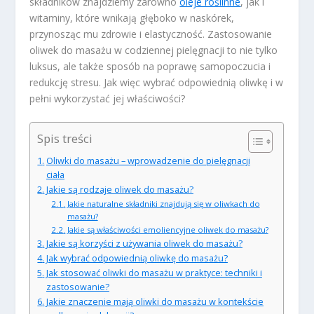
składników znajdziemy zarówno
oleje roślinne
, jak i
witaminy, które wnikają głęboko w naskórek,
przynosząc mu zdrowie i elastyczność. Zastosowanie
oliwek do masażu w codziennej pielęgnacji to nie tylko
luksus, ale także sposób na poprawę samopoczucia i
redukcję stresu. Jak więc wybrać odpowiednią oliwkę i w
pełni wykorzystać jej właściwości?
Spis treści
Oliwki do masażu – wprowadzenie do pielęgnacji
ciała
Jakie są rodzaje oliwek do masażu?
Jakie naturalne składniki znajdują się w oliwkach do
masażu?
Jakie są właściwości emoliencyjne oliwek do masażu?
Jakie są korzyści z używania oliwek do masażu?
Jak wybrać odpowiednią oliwkę do masażu?
Jak stosować oliwki do masażu w praktyce: techniki i
zastosowanie?
Jakie znaczenie mają oliwki do masażu w kontekście