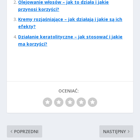
Olejowanie włosów – jak to działa i jakie
przynosi korzyści?
Kremy rozjaśniające – jak działają i jakie są ich
efekty?
Działanie keratolityczne – jak stosować i jakie
ma korzyści?
OCENIAĆ:
POPRZEDNI
NASTĘPNY