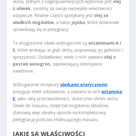
skórę. Jednym z najpopularniejszych wyborów jest
olej
z oliwek
, ceniony za swoje niezwykłe właściwości
odżywcze. Równie często spotykany jest
olej ze
słodkich migdałów
, a także
jojoba
, które doskonale
sprawdzają się w pielęgnacji.
Te drogocenne oliwki wzbogacone są
witaminami A i
E
, które wnikając w głąb skóry, poprawiają jej jędrność i
sprężystość. Dodatkowo, wiele z nich zawiera
olej z
pestek winogron
, zapewniający intensywne
nawilżenie.
Wzbogacenie receptury
olejkami eterycznymi
potęguje efekt odżywienia, a zawarta w nich
witamina
E
, jako silny przeciwutleniacz, skutecznie chroni skórę.
Oliwki do masażu, dzięki tak bogatemu składowi,
stanowią więc idealny sposób na kompleksową
pielęgnację podczas relaksującego masażu.
JAKIE SĄ WŁAŚCIWOŚCI