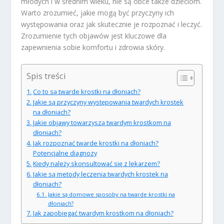
młodych i w średnim wieku, nie są obce także dzieciom.
Warto zrozumieć, jakie mogą być przyczyny ich
występowania oraz jak skutecznie je rozpoznać i leczyć.
Zrozumienie tych objawów jest kluczowe dla
zapewnienia sobie komfortu i zdrowia skóry.
Spis treści
Co to są twarde krostki na dłoniach?
Jakie są przyczyny występowania twardych krostek
na dłoniach?
Jakie objawy towarzyszą twardym krostkom na
dłoniach?
Jak rozpoznać twarde krostki na dłoniach?
Potencjalne diagnozy
Kiedy należy skonsultować się z lekarzem?
Jakie są metody leczenia twardych krostek na
dłoniach?
Jakie są domowe sposoby na twarde krostki na
dłoniach?
Jak zapobiegać twardym krostkom na dłoniach?