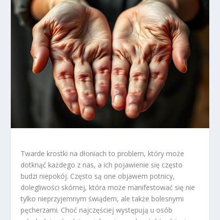
Twarde krostki na dłoniach to problem, który może
dotknąć każdego z nas, a ich pojawienie się często
budzi niepokój. Często są one objawem potnicy,
dolegliwości skórnej, która może manifestować się nie
tylko nieprzyjemnym świądem, ale także bolesnymi
pęcherzami. Choć najczęściej występują u osób