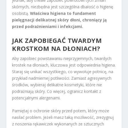
jednak, aby trwale zapobiec powrotowi tych zmian
skórnych, niezbędna jest szczególna dbałość o higienę
osobistą.
Właściwa higiena to fundament
pielęgnacji delikatnej skóry dłoni, chroniący ją
przed podrażnieniami i infekcjami.
JAK ZAPOBIEGAĆ TWARDYM
KROSTKOM NA DŁONIACH?
Aby zapobiec powstawaniu nieprzyjemnych, twardych
krostek na dłoniach, kluczowa jest odpowiednia higiena.
Staraj się unikać wszystkiego, co wywołuje potnicę, na
przykład nadmiernej potliwości. Zamiast agresywnych
środków, wybieraj delikatne kosmetyki, które nie
podrażniają skóry. Co więcej, ogranicz kontakt z
potencjalnymi alergenami.
Pamiętaj o ochronie skóry przed potem, który może
nasilać problem. Jeżeli masz taką możliwość, zrezygnuj
z noszenia rękawiczek wykonanych ze sztucznych