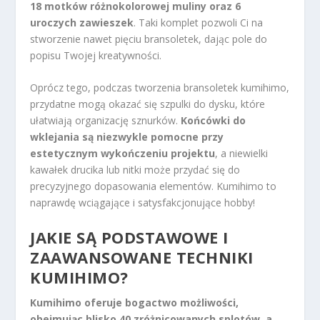
18 motków różnokolorowej muliny oraz 6
uroczych zawieszek
. Taki komplet pozwoli Ci na
stworzenie nawet pięciu bransoletek, dając pole do
popisu Twojej kreatywności.
Oprócz tego, podczas tworzenia bransoletek kumihimo,
przydatne mogą okazać się szpulki do dysku, które
ułatwiają organizację sznurków.
Końcówki do
wklejania są niezwykle pomocne przy
estetycznym wykończeniu projektu
, a niewielki
kawałek drucika lub nitki może przydać się do
precyzyjnego dopasowania elementów. Kumihimo to
naprawdę wciągające i satysfakcjonujące hobby!
JAKIE SĄ PODSTAWOWE I
ZAAWANSOWANE TECHNIKI
KUMIHIMO?
Kumihimo oferuje bogactwo możliwości,
obejmując blisko 40 zróżnicowanych splotów, a