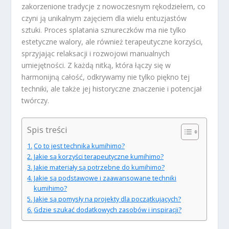
zakorzenione tradycje z nowoczesnym rękodziełem, co
czyni ją unikalnym zajęciem dla wielu entuzjastów
sztuki. Proces splatania sznureczków ma nie tylko
estetyczne walory, ale również terapeutyczne korzyści,
sprzyjając relaksacji i rozwojowi manualnych
umiejętności. Z każdą nitką, która łączy się w
harmonijną całość, odkrywamy nie tylko piękno tej
techniki, ale także jej historyczne znaczenie i potencjał
twórczy.
Spis treści
Co to jest technika kumihimo?
Jakie są korzyści terapeutyczne kumihimo?
Jakie materiały są potrzebne do kumihimo?
Jakie są podstawowe i zaawansowane techniki
kumihimo?
Jakie są pomysły na projekty dla początkujących?
Gdzie szukać dodatkowych zasobów i inspiracji?