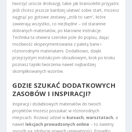
tworzyć urocze drobiazgi, takie jak bransoletki przyjaźni.
Jeśli chcesz jeszcze bardziej ułatwić sobie start, możesz
sięgnąć po gotowe zestawy „zrób to sam”, które
zawierają wszystko, co niezbędne – od starannie
dobranych materiałów, po klarowne instrukcje.
Technika ta otwiera szerokie pole do popisu, dając
możliwość eksperymentowania z paletą barw i
różnorodnymi materiałami. Dodatkowo, dzięki
przejrzystym instrukcjom obrazkowym, krok po kroku
poznasz tajniki tworzenia nawet najbardziej
skomplikowanych wzorów.
GDZIE SZUKAĆ DODATKOWYCH
ZASOBÓW I INSPIRACJI?
Inspiracji i dodatkowych materiałów do twoich
projektów możesz poszukać w różnorodnych
miejscach. Rozważ udział w
kursach
,
warsztatach
, a
nawet
lekcjach prowadzonych online
– to świetny
sposób na zdobycie nowych umiejętności. Ponadto,