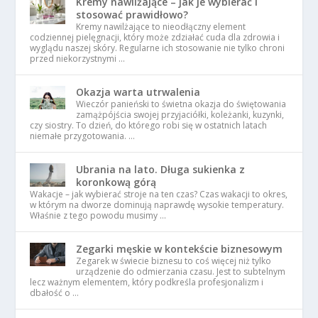
Kremy nawilżające – jak je wybierać i
stosować prawidłowo?
Kremy nawilżające to nieodłączny element
codziennej pielęgnacji, który może zdziałać cuda dla zdrowia i
wyglądu naszej skóry. Regularne ich stosowanie nie tylko chroni
przed niekorzystnymi …
Okazja warta utrwalenia
Wieczór panieński to świetna okazja do świętowania
zamążpójścia swojej przyjaciółki, koleżanki, kuzynki,
czy siostry. To dzień, do którego robi się w ostatnich latach
niemałe przygotowania. …
Ubrania na lato. Długa sukienka z
koronkową górą
Wakacje – jak wybierać stroje na ten czas? Czas wakacji to okres,
w którym na dworze dominują naprawdę wysokie temperatury.
Właśnie z tego powodu musimy …
Zegarki męskie w kontekście biznesowym
Zegarek w świecie biznesu to coś więcej niż tylko
urządzenie do odmierzania czasu. Jest to subtelnym
lecz ważnym elementem, który podkreśla profesjonalizm i
dbałość o …