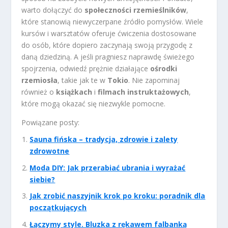
warto dołączyć do
społeczności rzemieślników
,
które stanowią niewyczerpane źródło pomysłów. Wiele
kursów i warsztatów oferuje ćwiczenia dostosowane
do osób, które dopiero zaczynają swoją przygodę z
daną dziedziną. A jeśli pragniesz naprawdę świeżego
spojrzenia, odwiedź prężnie działające
ośrodki
rzemiosła
, takie jak te w
Tokio
. Nie zapominaj
również o
książkach
i
filmach instruktażowych
,
które mogą okazać się niezwykle pomocne.
Powiązane posty:
Sauna fińska – tradycja, zdrowie i zalety
zdrowotne
Moda DIY: Jak przerabiać ubrania i wyrażać
siebie?
Jak zrobić naszyjnik krok po kroku: poradnik dla
początkujących
Łączymy style. Bluzka z rękawem falbanką