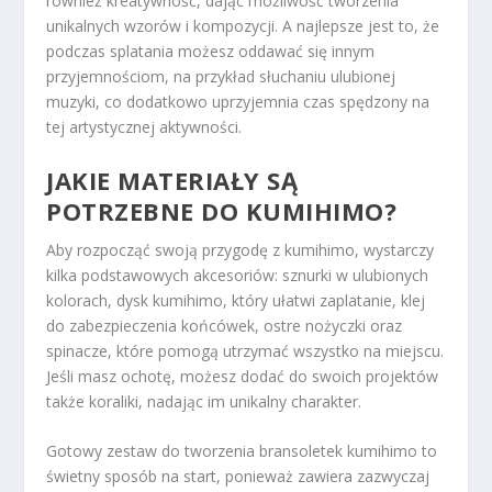
również kreatywność, dając możliwość tworzenia
unikalnych wzorów i kompozycji. A najlepsze jest to, że
podczas splatania możesz oddawać się innym
przyjemnościom, na przykład słuchaniu ulubionej
muzyki, co dodatkowo uprzyjemnia czas spędzony na
tej artystycznej aktywności.
JAKIE MATERIAŁY SĄ
POTRZEBNE DO KUMIHIMO?
Aby rozpocząć swoją przygodę z kumihimo, wystarczy
kilka podstawowych akcesoriów: sznurki w ulubionych
kolorach, dysk kumihimo, który ułatwi zaplatanie, klej
do zabezpieczenia końcówek, ostre nożyczki oraz
spinacze, które pomogą utrzymać wszystko na miejscu.
Jeśli masz ochotę, możesz dodać do swoich projektów
także koraliki, nadając im unikalny charakter.
Gotowy zestaw do tworzenia bransoletek kumihimo to
świetny sposób na start, ponieważ zawiera zazwyczaj