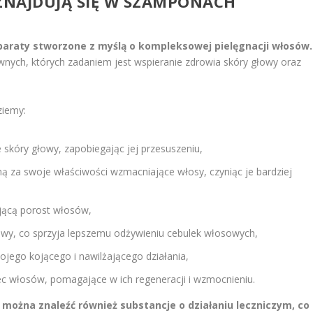
 ZNAJDUJĄ SIĘ W SZAMPONACH
araty stworzone z myślą o kompleksowej pielęgnacji włosów.
ywnych, których zadaniem jest wspieranie zdrowia skóry głowy oraz
ziemy:
 skóry głowy, zapobiegając jej przesuszeniu,
ną za swoje właściwości wzmacniające włosy, czyniąc je bardziej
ującą porost włosów,
łowy, co sprzyja lepszemu odżywieniu cebulek włosowych,
wojego kojącego i nawilżającego działania,
c włosów, pomagające w ich regeneracji i wzmocnieniu.
można znaleźć również substancje o działaniu leczniczym, co