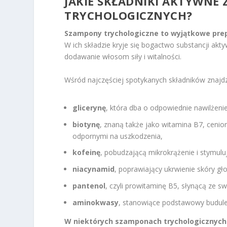
JAKIE SKŁADNIKI AKTYWNE
TRYCHOLOGICZNYCH?
Szampony trychologiczne to wyjątkowe prep
W ich składzie kryje się bogactwo substancji akt
dodawanie włosom siły i witalności.
Wśród najczęściej spotykanych składników znajd
glicerynę
, która dba o odpowiednie nawilżenie
biotynę
, znaną także jako witamina B7, cenio
odpornymi na uszkodzenia,
kofeinę
, pobudzającą mikrokrążenie i stymul
niacynamid
, poprawiający ukrwienie skóry g
pantenol
, czyli prowitaminę B5, słynącą ze s
aminokwasy
, stanowiące podstawowy budule
W niektórych szamponach trychologicznych 