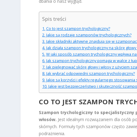
dbania o nasz wygląd.
Spis treści
Co to jest szampon trychologiczny?
Jakie są rodzaje szamponów trychologicznych?
Jakie składniki aktywne znajdują się w szamponac
Jak działa szampon trychologiczny na skórę głowy 
W jaki sposób szampon trychologiczny wpływa n
Jak szampon trychologiczny pomaga w walce z łu
Jak pielęgnować skórę głowy i włosy z użyciem s
Jak wybrać odpowiedni szampon trychologiczny?
Jakie są korzyści i efekty regularnego stosowani
Jakie jest bezpieczeństwo i skuteczność szamp
CO TO JEST SZAMPON TRYC
Szampon trychologiczny to specjalistyczny 
włosów.
Jest idealnym rozwiązaniem dla osób po
skórnych. Formuły tych szamponów często zawiera
podrażnienia.