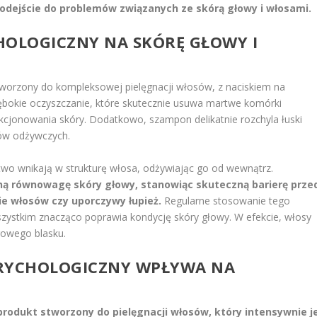
odejście do problemów związanych ze skórą głowy i włosami.
HOLOGICZNY NA SKÓRĘ GŁOWY I
worzony do kompleksowej pielęgnacji włosów, z naciskiem na
łębokie oczyszczanie, które skutecznie usuwa martwe komórki
kcjonowania skóry. Dodatkowo, szampon delikatnie rozchyla łuski
ków odżywczych.
atwo wnikają w strukturę włosa, odżywiając go od wewnątrz.
ną równowagę skóry głowy, stanowiąc skuteczną barierę prze
e włosów czy uporczywy łupież.
Regularne stosowanie tego
zystkim znacząco poprawia kondycję skóry głowy. W efekcie, włosy
drowego blasku.
TRYCHOLOGICZNY WPŁYWA NA
produkt stworzony do pielęgnacji włosów, który intensywnie j