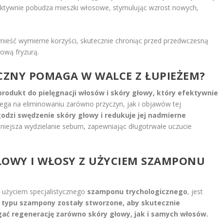
aktywnie pobudza mieszki włosowe, stymulując wzrost nowych,
ieść wymierne korzyści, skutecznie chroniąc przed przedwczesną
rową fryzurą.
CZNY POMAGA W WALCE Z ŁUPIEŻEM?
produkt do pielęgnacji włosów i skóry głowy, który efektywni
ega na eliminowaniu zarówno przyczyn, jak i objawów tej
odzi swędzenie skóry głowy i redukuje jej nadmierne
mniejsza wydzielanie sebum, zapewniając długotrwałe uczucie
ŁOWY I WŁOSY Z UŻYCIEM SZAMPONU
 użyciem specjalistycznego
szamponu trychologicznego
, jest
 typu szampony zostały stworzone, aby skutecznie
gać regenerację zarówno skóry głowy, jak i samych włosów.