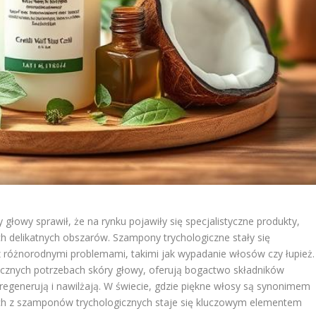
łowy sprawił, że na rynku pojawiły się specjalistyczne produkty,
ch delikatnych obszarów. Szampony trychologiczne stały się
z różnorodnymi problemami, takimi jak wypadanie włosów czy łupież.
ficznych potrzebach skóry głowy, oferują bogactwo składników
e regenerują i nawilżają. W świecie, gdzie piękne włosy są synonimem
cych z szamponów trychologicznych staje się kluczowym elementem