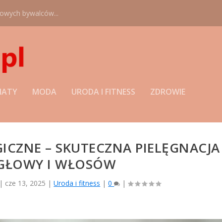
nowych bywalców...
MATY
MODA
URODA I FITNESS
ZDROWIE
CZNE – SKUTECZNA PIELĘGNACJA
GŁOWY I WŁOSÓW
|
cze 13, 2025
|
Uroda i fitness
|
0
|