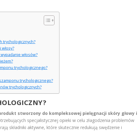
h trychologicznych?
i włosy?
a wypadanie włosów?
pieżem?
zamponu trychologicznego?
a szamponu trychologicznego?
onów trychologicznych?
HOLOGICZNY?
produkt stworzony do kompleksowej pielęgnacji skóry głowy i
trzebujących specjalistycznej opieki w celu złagodzenia problemów
ją składniki aktywne, które skutecznie redukują swędzenie i