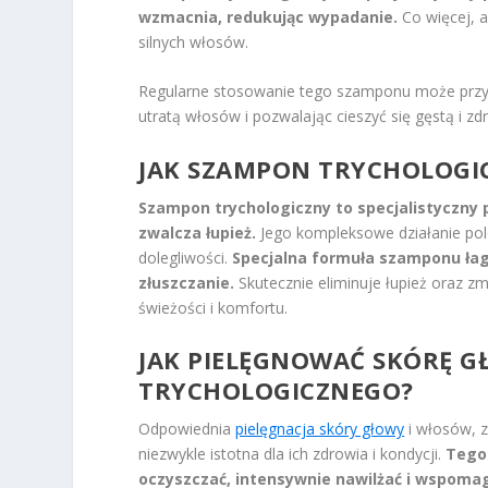
wzmacnia, redukując wypadanie.
Co więcej, 
silnych włosów.
Regularne stosowanie tego szamponu może przyn
utratą włosów i pozwalając cieszyć się gęstą i zd
JAK SZAMPON TRYCHOLOGI
Szampon trychologiczny to specjalistyczny 
zwalcza łupież.
Jego kompleksowe działanie pol
dolegliwości.
Specjalna formuła szamponu łag
złuszczanie.
Skutecznie eliminuje łupież oraz z
świeżości i komfortu.
JAK PIELĘGNOWAĆ SKÓRĘ G
TRYCHOLOGICZNEGO?
Odpowiednia
pielęgnacja skóry głowy
i włosów, z
niezwykle istotna dla ich zdrowia i kondycji.
Tego
oczyszczać, intensywnie nawilżać i wspoma