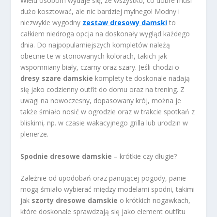
Wielu osobom wydaje się, że wszystko, co dobre musi
dużo kosztować, ale nic bardziej mylnego! Modny i
niezwykle wygodny
zestaw dresowy damski
to
całkiem niedroga opcja na doskonały wygląd każdego
dnia. Do najpopularniejszych kompletów należą
obecnie te w stonowanych kolorach, takich jak
wspomniany biały, czarny oraz szary. Jeśli chodzi o
dresy szare damskie
komplety te doskonale nadają
się jako codzienny outfit do domu oraz na trening. Z
uwagi na nowoczesny, dopasowany krój, można je
także śmiało nosić w ogrodzie oraz w trakcie spotkań z
bliskimi, np. w czasie wakacyjnego grilla lub urodzin w
plenerze.
Spodnie dresowe damskie
– krótkie czy długie?
Zależnie od upodobań oraz panującej pogody, panie
mogą śmiało wybierać między modelami spodni, takimi
jak
szorty dresowe damskie
o krótkich nogawkach,
które doskonale sprawdzają się jako element outfitu