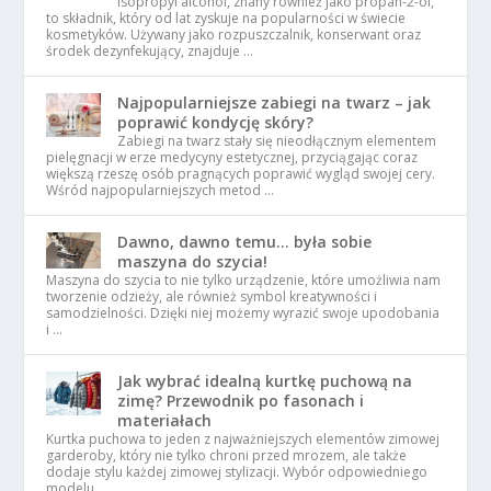
Isopropyl alcohol, znany również jako propan-2-ol,
to składnik, który od lat zyskuje na popularności w świecie
kosmetyków. Używany jako rozpuszczalnik, konserwant oraz
środek dezynfekujący, znajduje …
Najpopularniejsze zabiegi na twarz – jak
poprawić kondycję skóry?
Zabiegi na twarz stały się nieodłącznym elementem
pielęgnacji w erze medycyny estetycznej, przyciągając coraz
większą rzeszę osób pragnących poprawić wygląd swojej cery.
Wśród najpopularniejszych metod …
Dawno, dawno temu… była sobie
maszyna do szycia!
Maszyna do szycia to nie tylko urządzenie, które umożliwia nam
tworzenie odzieży, ale również symbol kreatywności i
samodzielności. Dzięki niej możemy wyrazić swoje upodobania
i …
Jak wybrać idealną kurtkę puchową na
zimę? Przewodnik po fasonach i
materiałach
Kurtka puchowa to jeden z najważniejszych elementów zimowej
garderoby, który nie tylko chroni przed mrozem, ale także
dodaje stylu każdej zimowej stylizacji. Wybór odpowiedniego
modelu …