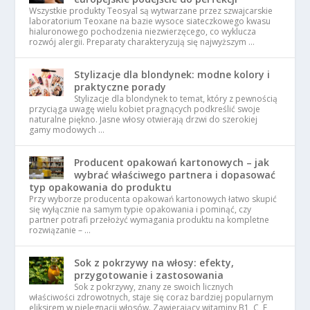
Wszystkie produkty Teosyal są wytwarzane przez szwajcarskie
laboratorium Teoxane na bazie wysoce siateczkowego kwasu
hialuronowego pochodzenia niezwierzęcego, co wyklucza
rozwój alergii. Preparaty charakteryzują się najwyższym …
Stylizacje dla blondynek: modne kolory i
praktyczne porady
Stylizacje dla blondynek to temat, który z pewnością
przyciąga uwagę wielu kobiet pragnących podkreślić swoje
naturalne piękno. Jasne włosy otwierają drzwi do szerokiej
gamy modowych …
Producent opakowań kartonowych – jak
wybrać właściwego partnera i dopasować
typ opakowania do produktu
Przy wyborze producenta opakowań kartonowych łatwo skupić
się wyłącznie na samym typie opakowania i pominąć, czy
partner potrafi przełożyć wymagania produktu na kompletne
rozwiązanie – …
Sok z pokrzywy na włosy: efekty,
przygotowanie i zastosowania
Sok z pokrzywy, znany ze swoich licznych
właściwości zdrowotnych, staje się coraz bardziej popularnym
eliksirem w pielęgnacji włosów. Zawierający witaminy B1, C, E