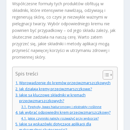
Współczesne formuły tych produktów obfitują w
składniki, które intensywnie nawilżają, odżywiają i
regenerują skórę, co czyni je niezwykle ważnymi w
pielęgnacji twarzy. Wybór odpowiedniego kremu nie
powinien być przypadkowy – od jego składu zależy, jak
skutecznie zadziała na naszą cerę. Warto zatem
przyjrzeć się, jakie składniki i metody aplikacji mogą
przynieść najwięcej korzyści w utrzymaniu zdrowej i
promiennej skóry.
Spis treści
Wprowadzenie do kremów przeciwzmarszczkowych
Jak działają kremy przeciwzmarszczkowe?
Jakie są kluczowe składniki w kremach
przeciwzmarszczkowych?
Peptydy, kwas hialuronowy i ekstrakty roślinne
Jak wybrać odpowiedni krem przeciwzmarszczkowy?
Jakie czynniki należy rozważyć przy wyborze?
Jakie są wskazówki dotyczące aplikacji dla
maksymalnej skuteczności?