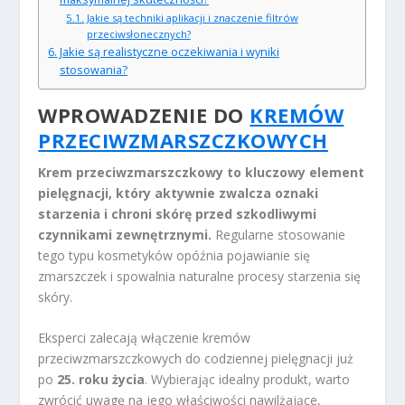
Jakie są techniki aplikacji i znaczenie filtrów
przeciwsłonecznych?
Jakie są realistyczne oczekiwania i wyniki
stosowania?
WPROWADZENIE DO
KREMÓW
PRZECIWZMARSZCZKOWYCH
Krem przeciwzmarszczkowy to kluczowy element
pielęgnacji, który aktywnie zwalcza oznaki
starzenia i chroni skórę przed szkodliwymi
czynnikami zewnętrznymi.
Regularne stosowanie
tego typu kosmetyków opóźnia pojawianie się
zmarszczek i spowalnia naturalne procesy starzenia się
skóry.
Eksperci zalecają włączenie kremów
przeciwzmarszczkowych do codziennej pielęgnacji już
po
25. roku życia
. Wybierając idealny produkt, warto
zwrócić uwagę na jego właściwości nawilżające,