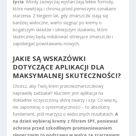
życia
. Wtedy zazwyczaj wystarczają lekkie formuły,
które nawilżają i chronią przed pierwszymi oznakami
starzenia. Z biegiem lat, gdy zmarszczki stają się
bardziej widoczne, warto sięgnąć po kremy o
bogatszym składzie i silniejszym działaniu, które
skuteczniej będą redukować istniejące zmarszczki i
zapobiegać powstawaniu nowych.
JAKIE SĄ WSKAZÓWKI
DOTYCZĄCE APLIKACJI DLA
MAKSYMALNEJ SKUTECZNOŚCI?
Chcesz, aby Twój krem przeciwzmarszczkowy
naprawdę zadziałał? Kluczem jest aplikacja na
dokładnie oczyszczoną skórę twarzy i szyi. Co więcej,
nie zapominaj o systematyczności – to absolutny
fundament, jeśli marzysz o widocznych rezultatach.
A
na dzień wybieraj kremy z filtrem SPF, ponieważ
ochrona przed szkodliwym promieniowaniem
słonecznym to podstawa w walce ze starzeniem