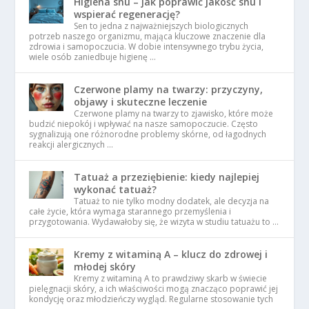
Higiena snu – jak poprawić jakość snu i
wspierać regenerację?
Sen to jedna z najważniejszych biologicznych
potrzeb naszego organizmu, mająca kluczowe znaczenie dla
zdrowia i samopoczucia. W dobie intensywnego trybu życia,
wiele osób zaniedbuje higienę …
Czerwone plamy na twarzy: przyczyny,
objawy i skuteczne leczenie
Czerwone plamy na twarzy to zjawisko, które może
budzić niepokój i wpływać na nasze samopoczucie. Często
sygnalizują one różnorodne problemy skórne, od łagodnych
reakcji alergicznych …
Tatuaż a przeziębienie: kiedy najlepiej
wykonać tatuaż?
Tatuaż to nie tylko modny dodatek, ale decyzja na
całe życie, która wymaga starannego przemyślenia i
przygotowania. Wydawałoby się, że wizyta w studiu tatuażu to …
Kremy z witaminą A – klucz do zdrowej i
młodej skóry
Kremy z witaminą A to prawdziwy skarb w świecie
pielęgnacji skóry, a ich właściwości mogą znacząco poprawić jej
kondycję oraz młodzieńczy wygląd. Regularne stosowanie tych