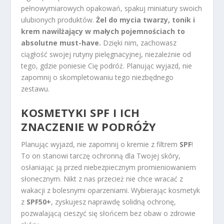
pełnowymiarowych opakowań, spakuj miniatury swoich
ulubionych produktów.
Żel do mycia twarzy, tonik i
krem nawilżający w małych pojemnościach to
absolutne must-have.
Dzięki nim, zachowasz
ciągłość swojej rutyny pielęgnacyjnej, niezależnie od
tego, gdzie poniesie Cię podróż. Planując wyjazd, nie
zapomnij o skompletowaniu tego niezbędnego
zestawu.
KOSMETYKI SPF I ICH
ZNACZENIE W PODRÓŻY
Planując wyjazd, nie zapomnij o kremie z filtrem
SPF
!
To on stanowi tarczę ochronną dla Twojej skóry,
osłaniając ją przed niebezpiecznym promieniowaniem
słonecznym. Nikt z nas przecież nie chce wracać z
wakacji z bolesnymi oparzeniami. Wybierając kosmetyk
z
SPF50+
, zyskujesz naprawdę solidną ochronę,
pozwalającą cieszyć się słońcem bez obaw o zdrowie