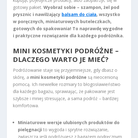
kupując pojedyncze produkty, albo zaopatrzyć się w
gotowy pakiet.
Wyobraź sobie – szampon, żel pod
prysznic i nawilżający
balsam do ciała
, wszystko
w poręcznych, miniaturowych buteleczkach,
gotowych do spakowania! To naprawdę wygodne
i praktyczne rozwiązanie dla każdego podróżnika.
MINI KOSMETYKI PODRÓŻNE –
DLACZEGO WARTO JE MIEĆ?
Podróżowanie staje się przyjemniejsze, gdy dbasz o
skórę, a
mini kosmetyki podróżne
są nieocenioną
pomocą. Ich niewielkie rozmiary to błogosławieństwo
dla każdego bagażu, sprawiając, że pakowanie jest
szybsze i mniej stresujące, a sama podróż – bardziej
komfortowa.
Miniaturowe wersje ulubionych produktów do
pielęgnacji
to wygoda i sprytne rozwiązanie,
zwłaszcza jeśli podróżujesz z bagażem podręcznym