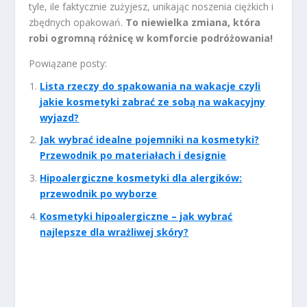
tyle, ile faktycznie zużyjesz, unikając noszenia ciężkich i
zbędnych opakowań.
To niewielka zmiana, która
robi ogromną różnicę w komforcie podróżowania!
Powiązane posty:
Lista rzeczy do spakowania na wakacje czyli
jakie kosmetyki zabrać ze sobą na wakacyjny
wyjazd?
Jak wybrać idealne pojemniki na kosmetyki?
Przewodnik po materiałach i designie
Hipoalergiczne kosmetyki dla alergików:
przewodnik po wyborze
Kosmetyki hipoalergiczne – jak wybrać
najlepsze dla wrażliwej skóry?