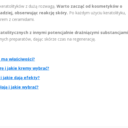
keratolityków z dużą rozwagą.
Warto zacząć od kosmetyków o
adziej, obserwując reakcję skóry.
Po każdym użyciu keratolityku,
 krem z ceramidami.
eratolitycznych z innymi potencjalnie drażniącymi substancjami
lnych preparatów, dając skórze czas na regenerację.
e ma właściwości?
rę i jakie kremy wybrać?
 jakie dają efekty?
ają i jakie wybrać?