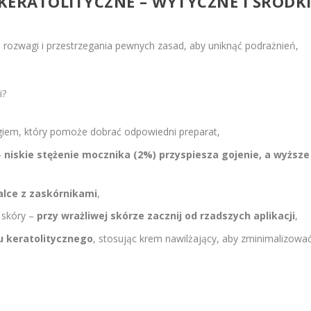
KERATOLITYCZNE – WYTYCZNE I ŚRODK
rozwagi i przestrzegania pewnych zasad, aby uniknąć podrażnień,
i?
giem, który pomoże dobrać odpowiedni preparat,
–
niskie stężenie mocznika (2%) przyspiesza gojenie, a wyższe
alce z zaskórnikami
,
 skóry –
przy wrażliwej skórze zacznij od rzadszych aplikacji
,
u keratolitycznego
, stosując krem nawilżający, aby zminimalizowa