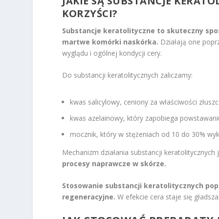
JAKIE SĄ SUBSTANCJE KERATO
KORZYŚCI?
Substancje keratolityczne to skuteczny spo
martwe komórki naskórka.
Działają one popr
wyglądu i ogólnej kondycji cery.
Do substancji keratolitycznych zaliczamy:
kwas salicylowy, ceniony za właściwości złuszc
kwas azelainowy, który zapobiega powstawaniu 
mocznik, który w stężeniach od 10 do 30% wyka
Mechanizm działania substancji keratolitycznych 
procesy naprawcze w skórze.
Stosowanie substancji keratolitycznych popr
regeneracyjne.
W efekcie cera staje się gładsza