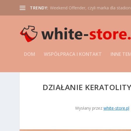
TRENDY:
Weekend Offender, czyli marka dla stadio
DOM
WSPÓŁPRACA I KONTAKT
INNE TE
DZIAŁANIE KERATOLITY
Wysłany przez
white-store.pl