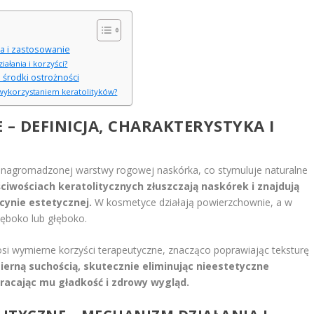
yka i zastosowanie
iałania i korzyści?
 środki ostrożności
z wykorzystaniem keratolityków?
 – DEFINICJA, CHARAKTERYSTYKA I
iu nagromadzonej warstwy rogowej naskórka, co stymuluje naturalne
ciwościach keratolitycznych złuszczają naskórek i znajdują
ynie estetycznej.
W kosmetyce działają powierzchownie, a w
łęboko lub głęboko.
si wymierne korzyści terapeutyczne, znacząco poprawiając teksturę
erną suchością, skutecznie eliminując nieestetyczne
racając mu gładkość i zdrowy wygląd.