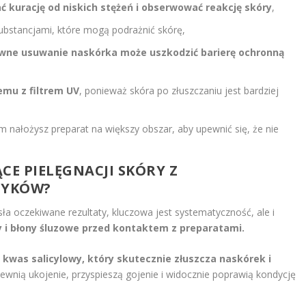
ć kurację od niskich stężeń i obserwować reakcję skóry
,
 substancjami, które mogą podrażnić skórę,
ywne usuwanie naskórka może uszkodzić barierę ochronną
emu z filtrem UV
, ponieważ skóra po złuszczaniu jest bardziej
 nałożysz preparat na większy obszar, aby upewnić się, że nie
CE PIELĘGNACJI SKÓRY Z
TYKÓW?
sła oczekiwane rezultaty, kluczowa jest systematyczność, ale i
y i błony śluzowe przed kontaktem z preparatami.
ę
kwas salicylowy, który skutecznie złuszcza naskórek i
pewnią ukojenie, przyspieszą gojenie i widocznie poprawią kondycję