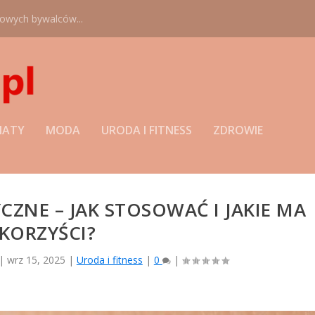
nowych bywalców...
MATY
MODA
URODA I FITNESS
ZDROWIE
CZNE – JAK STOSOWAĆ I JAKIE MA
KORZYŚCI?
|
wrz 15, 2025
|
Uroda i fitness
|
0
|