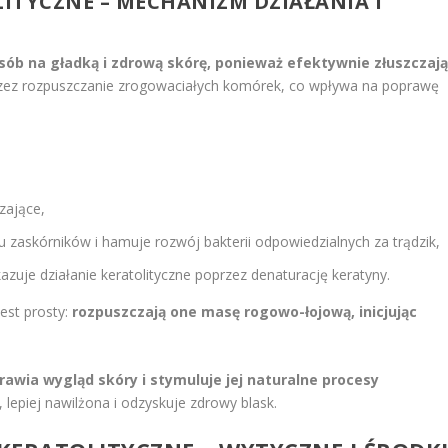
LITYCZNE – MECHANIZM DZIAŁANIA I
sób na gładką i zdrową skórę, ponieważ efektywnie złuszczaj
zez rozpuszczanie zrogowaciałych komórek, co wpływa na poprawę
zające,
zaskórników i hamuje rozwój bakterii odpowiedzialnych za trądzik,
zuje działanie keratolityczne poprzez denaturację keratyny.
jest prosty:
rozpuszczają one masę rogowo-łojową, inicjując
awia wygląd skóry i stymuluje jej naturalne procesy
, lepiej nawilżona i odzyskuje zdrowy blask.