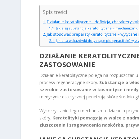
Spis treści
Działanie keratolityczne – definicja, charakteryst
Jakie są substancje keratolityczne – mechanizm dz
Jak stosować preparaty keratolityczne – wytyczne i
Jakie są wskazówki dotyczące pielęgnacji skóry 
DZIAŁANIE KERATOLITYCZNE
ZASTOSOWANIE
Działanie keratolityczne polega na rozpuszczan
procesy regeneracyjne skóry.
Substancje o właś
szerokie zastosowanie w kosmetyce i medyc
medycynie estetycznej penetrują skórę średnio g
Wykorzystanie tego mechanizmu działania przyno
skóry.
Keratolityki pomagają w walce z nadmi
złuszczenia i zrogowacenia naskórka, przyw