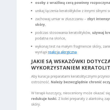
osoby z wrażliwą cerą powinny rozpoczyna
unikaj łączenia keratolityków z innymi silnymi
zachowaj umiar w złuszczaniu –
zbyt intens
skóry
,
podczas stosowania keratolityków,
używaj kr
podatna na słońce,
wykonaj test na małym fragmencie skóry, zanim
wystąpi
reakcja alergiczna
.
JAKIE SĄ WSKAZÓWKI DOTYCZĄ
WYKORZYSTANIEM KERATOLI
Aby kuracja preparatami keratolitycznymi przynio
ostrożność.
Należy bezwzględnie chronić ocz
W terapii łuszczycy, nieoceniony może okazać si
redukuje łuski.
Z kolei preparaty z alantoiną za
skóry.