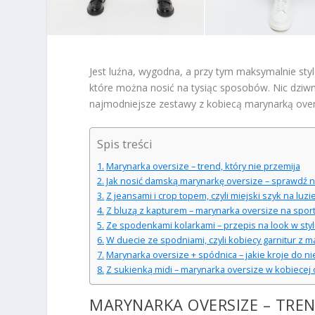
Jest luźna, wygodna, a przy tym maksymalnie sty
które można nosić na tysiąc sposobów. Nic dziw
najmodniejsze zestawy z kobiecą marynarką over
Spis treści
Marynarka oversize – trend, który nie przemija
Jak nosić damską marynarkę oversize – sprawdź na
Z jeansami i crop topem, czyli miejski szyk na luzi
Z bluzą z kapturem – marynarka oversize na spo
Ze spodenkami kolarkami – przepis na look w sty
W duecie ze spodniami, czyli kobiecy garnitur z 
Marynarka oversize + spódnica – jakie kroje do ni
Z sukienką midi – marynarka oversize w kobiecej
MARYNARKA OVERSIZE – TREN