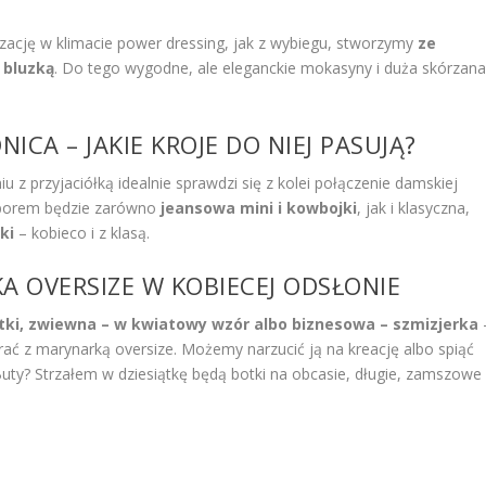
izację w klimacie power dressing, jak z wybiegu, stworzymy
ze
 bluzką
. Do tego wygodne, ale eleganckie mokasyny i duża skórzan
ICA – JAKIE KROJE DO NIEJ PASUJĄ?
z przyjaciółką idealnie sprawdzi się z kolei połączenie damskiej
yborem będzie zarówno
jeansowa mini i kowbojki
, jak i klasyczna,
ki
– kobieco i z klasą.
A OVERSIZE W KOBIECEJ ODSŁONIE
tki, zwiewna – w kwiatowy wzór albo biznesowa – szmizjerka
rać z marynarką oversize. Możemy narzucić ją na kreację albo spiąć
 Buty? Strzałem w dziesiątkę będą botki na obcasie, długie, zamszowe