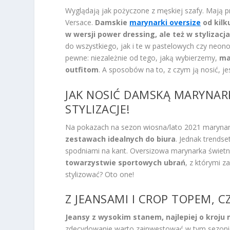
Wyglądają jak pożyczone z męskiej szafy. Mają pr
Versace.
Damskie
marynarki oversize
od kilk
w wersji power dressing, ale też w stylizacja
do wszystkiego, jak i te w pastelowych czy neo
pewne: niezależnie od tego, jaką wybierzemy,
ma
outfitom
. A sposobów na to, z czym ją nosić, 
JAK NOSIĆ DAMSKĄ MARYNARK
STYLIZACJE!
Na pokazach na sezon wiosna/lato 2021 marynar
zestawach idealnych do biura
. Jednak trendse
spodniami na kant. Oversizowa marynarka świetn
towarzystwie sportowych ubrań
, z którymi z
stylizować? Oto one!
Z JEANSAMI I CROP TOPEM, CZ
Jeansy z wysokim stanem, najlepiej o kroju 
zdecydowanie warto zainwestować w tym sezonie