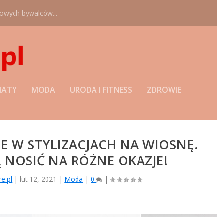
nowych bywalców...
MATY
MODA
URODA I FITNESS
ZDROWIE
E W STYLIZACJACH NA WIOSNĘ.
Ą NOSIĆ NA RÓŻNE OKAZJE!
re.pl
|
lut 12, 2021
|
Moda
|
0
|