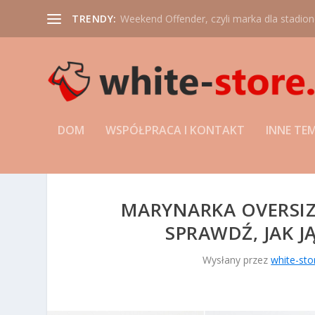
TRENDY:
Weekend Offender, czyli marka dla stadio
DOM
WSPÓŁPRACA I KONTAKT
INNE TE
MARYNARKA OVERSIZ
SPRAWDŹ, JAK J
Wysłany przez
white-sto