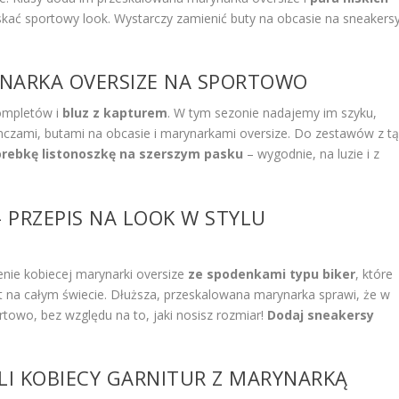
kać sportowy look. Wystarczy zamienić buty na obcasie na sneakers
YNARKA OVERSIZE NA SPORTOWO
ompletów i
bluz z kapturem
. W tym sezonie nadajemy im szyku,
nczami, butami na obcasie i marynarkami oversize. Do zestawów z t
torebkę listonoszkę na szerszym pasku
– wygodnie, na luzie i z
 PRZEPIS NA LOOK W STYLU
zenie kobiecej marynarki oversize
ze spodenkami typu biker
, które
iet na całym świecie. Dłuższa, przeskalowana marynarka sprawi, że w
owo, bez względu na to, jaki nosisz rozmiar!
Dodaj sneakersy
YLI KOBIECY GARNITUR Z MARYNARKĄ