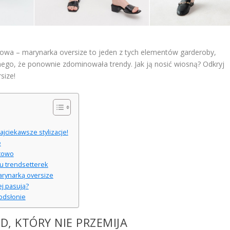
lowa – marynarka oversize to jeden z tych elementów garderoby,
nego, że ponownie zdominowała trendy. Jak ją nosić wiosną? Odkryj
size!
jciekawsze stylizacje!
e
rtowo
lu trendsetterek
marynarką oversize
ej pasują?
 odsłonie
D, KTÓRY NIE PRZEMIJA