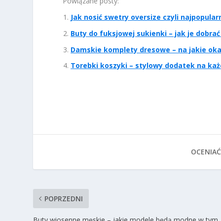
Powiązane posty:
Jak nosić swetry oversize czyli najpopular
Buty do fuksjowej sukienki – jak je dobrać
Damskie komplety dresowe – na jakie oka
Torebki koszyki – stylowy dodatek na każ
OCENIAĆ
POPRZEDNI
Buty wiosenne męskie – jakie modele będą modne w tym