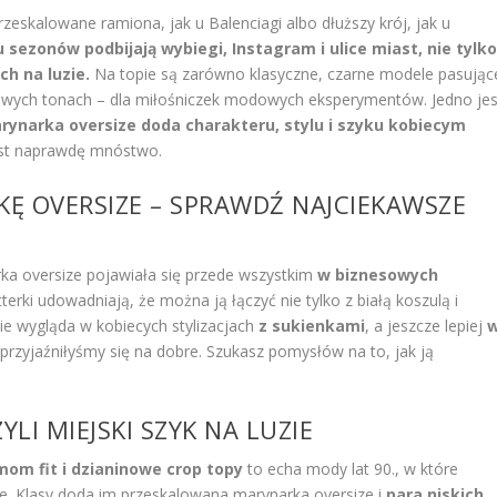
zeskalowane ramiona, jak u Balenciagi albo dłuższy krój, jak u
u sezonów podbijają wybiegi, Instagram i ulice miast, nie tylk
ch na luzie.
Na topie są zarówno klasyczne, czarne modele pasując
nowych tonach – dla miłośniczek modowych eksperymentów. Jedno jes
rynarka oversize doda charakteru, stylu i szyku kobiecym
jest naprawdę mnóstwo.
Ę OVERSIZE – SPRAWDŹ NAJCIEKAWSZE
ka oversize pojawiała się przede wszystkim
w biznesowych
tterki udowadniają, że można ją łączyć nie tylko z białą koszulą i
ie wygląda w kobiecych stylizacjach
z sukienkami
, a jeszcze lepiej
aprzyjaźniłyśmy się na dobre. Szukasz pomysłów na to, jak ją
YLI MIEJSKI SZYK NA LUZIE
mom fit i dzianinowe crop topy
to echa mody lat 90., w które
. Klasy doda im przeskalowana marynarka oversize i
para niskich