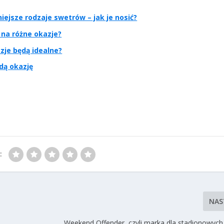
niejsze rodzaje swetrów – jak je nosić?
 na różne okazje?
zje będą idealne?
dą okazję
:
NAS
Weekend Offender, czyli marka dla stadionowyc