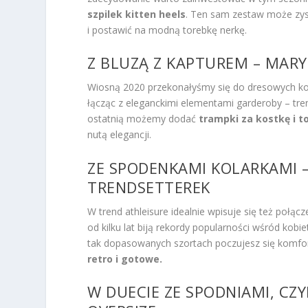
szpilek kitten heels
. Ten sam zestaw może zys
i postawić na modną torebkę nerkę.
Z BLUZĄ Z KAPTUREM – MAR
Wiosną 2020 przekonałyśmy się do dresowych k
łącząc z eleganckimi elementami garderoby – tre
ostatnią możemy dodać
trampki za kostkę i 
nutą elegancji.
ZE SPODENKAMI KOLARKAMI –
TRENDSETTEREK
W trend athleisure idealnie wpisuje się też połąc
od kilku lat biją rekordy popularności wśród kob
tak dopasowanych szortach poczujesz się komfort
retro i gotowe.
W DUECIE ZE SPODNIAMI, CZ