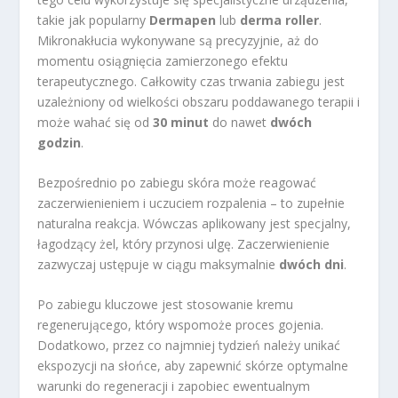
takie jak popularny
Dermapen
lub
derma roller
.
Mikronakłucia wykonywane są precyzyjnie, aż do
momentu osiągnięcia zamierzonego efektu
terapeutycznego. Całkowity czas trwania zabiegu jest
uzależniony od wielkości obszaru poddawanego terapii i
może wahać się od
30 minut
do nawet
dwóch
godzin
.
Bezpośrednio po zabiegu skóra może reagować
zaczerwienieniem i uczuciem rozpalenia – to zupełnie
naturalna reakcja. Wówczas aplikowany jest specjalny,
łagodzący żel, który przynosi ulgę. Zaczerwienienie
zazwyczaj ustępuje w ciągu maksymalnie
dwóch dni
.
Po zabiegu kluczowe jest stosowanie kremu
regenerującego, który wspomoże proces gojenia.
Dodatkowo, przez co najmniej tydzień należy unikać
ekspozycji na słońce, aby zapewnić skórze optymalne
warunki do regeneracji i zapobiec ewentualnym