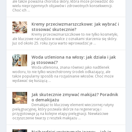
ale także poważna choroba skóry, która może prowadzić do
wielu nieprzyjemnych objawów i zdrowotnych konsekwencji.
Choć ich …
Kremy przeciwzmarszczkowe: Jak wybrać i
stosować skutecznie?
Kremy przeciwzmarszczkowe to nie tylko kosmetyki,
ale kluczowe narzędzia w walce z oznakami starzenia się skóry.
Już od około 25. roku życia warto wprowadzić je …
Woda utleniona na włosy: jak działa i jak
ją stosować?
Woda utleniona, znana również jako nadtlenek
wodoru, to nie tylko wszechstronny środek odkażający, ale
także popularny sposób na rozjaśnianie włosów. Choć może
wydawać się kuszącą …
Jak skutecznie zmywać makijaż? Poradnik
o demakijażu
Demakijaż to kluczowy element wieczornej rutyny
pielęgnacyjnej, który pozwala skórze na regenerację i
przygotowuje ją na kolejne etapy pielęgnacji. Niewłaściwe
oczyszczenie twarzy z resztek makijażu …
Najbardziej wytrzymałe jeansy – jak je