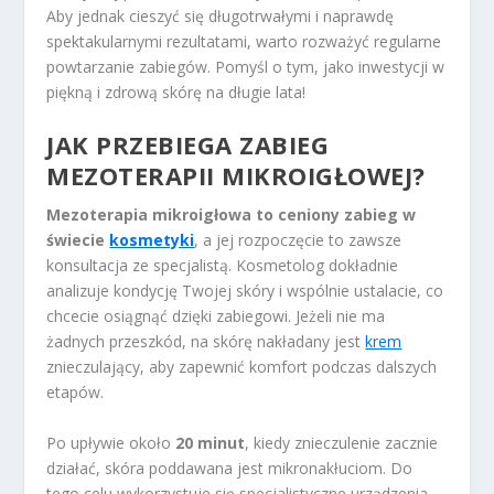
Aby jednak cieszyć się długotrwałymi i naprawdę
spektakularnymi rezultatami, warto rozważyć regularne
powtarzanie zabiegów. Pomyśl o tym, jako inwestycji w
piękną i zdrową skórę na długie lata!
JAK PRZEBIEGA ZABIEG
MEZOTERAPII MIKROIGŁOWEJ?
Mezoterapia mikroigłowa to ceniony zabieg w
świecie
kosmetyki
, a jej rozpoczęcie to zawsze
konsultacja ze specjalistą. Kosmetolog dokładnie
analizuje kondycję Twojej skóry i wspólnie ustalacie, co
chcecie osiągnąć dzięki zabiegowi. Jeżeli nie ma
żadnych przeszkód, na skórę nakładany jest
krem
znieczulający, aby zapewnić komfort podczas dalszych
etapów.
Po upływie około
20 minut
, kiedy znieczulenie zacznie
działać, skóra poddawana jest mikronakłuciom. Do
tego celu wykorzystuje się specjalistyczne urządzenia,