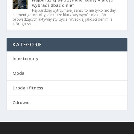
wybrać i dbać o nie?
Najbardziej wytrzymałe jeansy to nie tylko modny
element garderoby, ale także kluczowy wybór dla osób
prowadzących aktywny styl życia. Wysokiej jakości denim, z
którego są …
KATEGORIE
Inne tematy
Moda
Uroda i fitness
Zdrowie