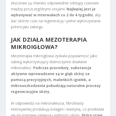
Kluczowe są również odpowiednie odstępy czasowe
między poszczególnymi sesjami.
Najlepiej jest je
wykonywać w interwałach co 2 do 4 tygodni
, aby
dać skórze czas na regenerację i pełne wykorzystanie
potencjału zabiegu.
JAK DZIAŁA MEZOTERAPIA
MIKROIGŁOWA?
Mezoterapia mikroigłowa zyskała popularność jako
zabieg wykorzystujący dobroczynne działanie
mikronakłuć.
Podczas procedury, substancje
aktywne wprowadzane są w głąb skóry za
pomocą precyzyjnych, maleńkich igiełek, a
mikrouszkodzenia pobudzają naturalne procesy
regeneracyjne skóry.
W odpowiedzi na mikronakłucia, fibroblasty
intensywniej produkują kolagen i elastynę, co przekłada
się na poprawę napięcia i jędrności skóry.
Skóra staje