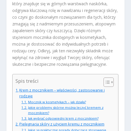
który znajduje się w górnych warstwach naskórka,
odgrywa kluczową rolę w nawilżaniu i regeneracji skóry,
co czyni go doskonałym rozwiązaniem dla tych, którzy
zmagają się z nadmiernym przesuszeniem, atopowym
zapaleniem skóry czy łuszczycą. Dzięki różnym
stężeniom mocznika dostępnych w kosmetykach,
można je dostosować do indywidualnych potrzeb i
rodzaju cery. Odkryj, jak ten niezwykły składnik może
wpłynąć na zdrowie i wygląd Twojej skóry, oferując
skuteczne i bezpieczne rozwiązania pielęgnacyjne.
Spis treści
Krem z mocznikiem – właściwości, zastosowanie i
rodzaje
Mocznik w kosmetykach – jak działa?
Jakie problemy skórne można leczyć kremem z
mocznikiem?
Jak wybrać odpowiedni krem z mocznikiem?
Pielęgnacja skóry z użyciem kremu z mocznikiem
Jakie są praktyczne porady dotyczące stosowania