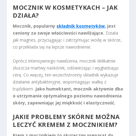
MOCZNIK W KOSMETYKACH – JAK
DZIAŁA?
Mocznik, popularny
składnik kosmetyków
, jest
ceniony za swoje właściwości nawilżające.
Działa
jak magnes, przyciągając i zatrzymując wodę w skórze,
co przekłada się na lepsze nawodnienie.
Oprócz intensywnego nawilżenia, mocznik delikatnie
złuszcza martwy naskórek, odświeżając i wygładzając
cerę. Co więcej, ten wszechstronny składnik wykazuje
działanie antybakteryjne, wspomagając walkę z
trądzikiem.
Jako humektant, mocznik aktywnie dba
o utrzymanie optymalnego poziomu nawodnienia
skóry, zapewniając jej miękkość i elastyczność.
JAKIE PROBLEMY SKÓRNE MOŻNA
LECZYĆ KREMEM Z MOCZNIKIEM?
Krem z mocznikiem to skuteczny preparat do