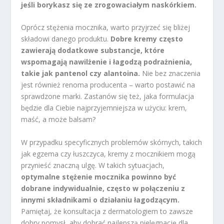
jeśli borykasz się ze zrogowaciałym naskórkiem.
Oprócz stężenia mocznika, warto przyjrzeć się bliżej
składowi danego produktu.
Dobre kremy często
zawierają dodatkowe substancje, które
wspomagają nawilżenie i łagodzą podrażnienia,
takie jak pantenol czy alantoina.
Nie bez znaczenia
jest również renoma producenta – warto postawić na
sprawdzone marki. Zastanów się też, jaka formulacja
będzie dla Ciebie najprzyjemniejsza w użyciu: krem,
maść, a może balsam?
W przypadku specyficznych problemów skórnych, takich
jak egzema czy łuszczyca, kremy z mocznikiem mogą
przynieść znaczną ulgę. W takich sytuacjach,
optymalne stężenie mocznika powinno być
dobrane indywidualnie, często w połączeniu z
innymi składnikami o działaniu łagodzącym.
Pamiętaj, że konsultacja z dermatologiem to zawsze
dobry pomysł, aby dobrać najlepszą pielęgnację dla