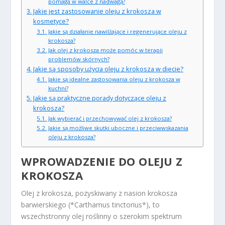
pomaga w walce z nadwagą?
Jakie jest zastosowanie oleju z krokosza w
kosmetyce?
Jakie są działanie nawilżające i regenerujące oleju z
krokosza?
Jak olej z krokosza może pomóc w terapii
problemów skórnych?
Jakie są sposoby użycia oleju z krokosza w diecie?
Jakie są idealne zastosowania oleju z krokosza w
kuchni?
Jakie są praktyczne porady dotyczące oleju z
krokosza?
Jak wybierać i przechowywać olej z krokosza?
Jakie są możliwe skutki uboczne i przeciwwskazania
oleju z krokosza?
WPROWADZENIE DO OLEJU Z
KROKOSZA
Olej z krokosza, pozyskiwany z nasion krokosza
barwierskiego (*Carthamus tinctorius*), to
wszechstronny olej roślinny o szerokim spektrum