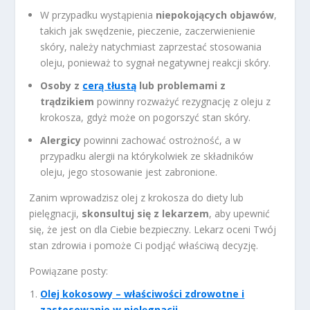
W przypadku wystąpienia
niepokojących objawów
,
takich jak swędzenie, pieczenie, zaczerwienienie
skóry, należy natychmiast zaprzestać stosowania
oleju, ponieważ to sygnał negatywnej reakcji skóry.
Osoby z
cerą tłustą
lub problemami z
trądzikiem
powinny rozważyć rezygnację z oleju z
krokosza, gdyż może on pogorszyć stan skóry.
Alergicy
powinni zachować ostrożność, a w
przypadku alergii na którykolwiek ze składników
oleju, jego stosowanie jest zabronione.
Zanim wprowadzisz olej z krokosza do diety lub
pielęgnacji,
skonsultuj się z lekarzem
, aby upewnić
się, że jest on dla Ciebie bezpieczny. Lekarz oceni Twój
stan zdrowia i pomoże Ci podjąć właściwą decyzję.
Powiązane posty:
Olej kokosowy – właściwości zdrowotne i
zastosowanie w pielęgnacji