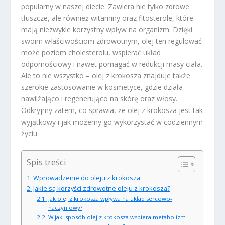
popularny w naszej diecie. Zawiera nie tylko zdrowe
tłuszcze, ale również witaminy oraz fitosterole, które
mają niezwykle korzystny wpływ na organizm. Dzięki
swoim właściwościom zdrowotnym, olej ten regulować
może poziom cholesterolu, wspierać układ
odpornościowy i nawet pomagać w redukcji masy ciała.
Ale to nie wszystko – olej z krokosza znajduje także
szerokie zastosowanie w kosmetyce, gdzie działa
nawilżająco i regenerująco na skórę oraz włosy.
Odkryjmy zatem, co sprawia, że olej z krokosza jest tak
wyjątkowy i jak możemy go wykorzystać w codziennym
życiu.
Spis treści
Wprowadzenie do oleju z krokosza
Jakie są korzyści zdrowotne oleju z krokosza?
Jak olej z krokosza wpływa na układ sercowo-
naczyniowy?
W jaki sposób olej z krokosza wspiera metabolizm i