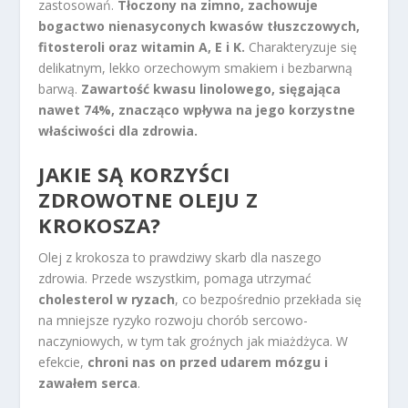
zastosowań.
Tłoczony na zimno, zachowuje
bogactwo nienasyconych kwasów tłuszczowych,
fitosteroli oraz witamin A, E i K.
Charakteryzuje się
delikatnym, lekko orzechowym smakiem i bezbarwną
barwą.
Zawartość kwasu linolowego, sięgająca
nawet 74%, znacząco wpływa na jego korzystne
właściwości dla zdrowia.
JAKIE SĄ KORZYŚCI
ZDROWOTNE OLEJU Z
KROKOSZA?
Olej z krokosza to prawdziwy skarb dla naszego
zdrowia. Przede wszystkim, pomaga utrzymać
cholesterol w ryzach
, co bezpośrednio przekłada się
na mniejsze ryzyko rozwoju chorób sercowo-
naczyniowych, w tym tak groźnych jak miażdżyca. W
efekcie,
chroni nas on przed udarem mózgu i
zawałem serca
.