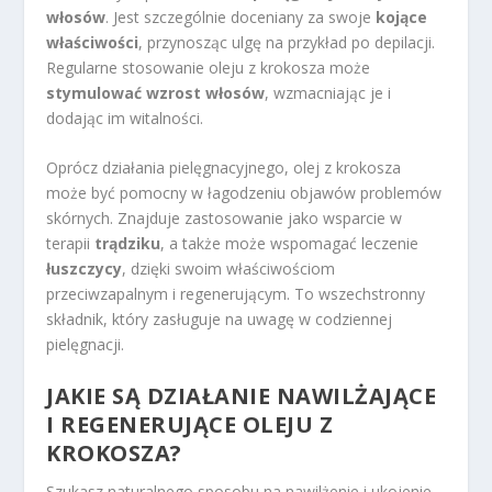
włosów
. Jest szczególnie doceniany za swoje
kojące
właściwości
, przynosząc ulgę na przykład po depilacji.
Regularne stosowanie oleju z krokosza może
stymulować wzrost włosów
, wzmacniając je i
dodając im witalności.
Oprócz działania pielęgnacyjnego, olej z krokosza
może być pomocny w łagodzeniu objawów problemów
skórnych. Znajduje zastosowanie jako wsparcie w
terapii
trądziku
, a także może wspomagać leczenie
łuszczycy
, dzięki swoim właściwościom
przeciwzapalnym i regenerującym. To wszechstronny
składnik, który zasługuje na uwagę w codziennej
pielęgnacji.
JAKIE SĄ DZIAŁANIE NAWILŻAJĄCE
I REGENERUJĄCE OLEJU Z
KROKOSZA?
Szukasz naturalnego sposobu na nawilżenie i ukojenie