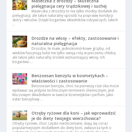
Maseczka z drożdży – skuteczna
pielęgnacja cery trądzikowej i suchej
Maseczka z drożdży to nie tylko modny dodatek do
pielęgnacji, ale także naturalny sposób na poprawę kondycji
skóry i włosów. Dzięki bogactwu składników odżywczych, takich
…
Drożdże na włosy – efekty, zastosowanie i
naturalna pielęgnacja
Drożdże, te małe, jednokomórkowe grzyby, od
wieków fascynują ludzi nie tylko swoją rolą w pieczeniu chleba,
ale także jako naturalny środek wzmacniający włosy. Ich
bogactwo …
Benzoesan benzylu w kosmetykach –
właściwości i zastosowanie
Benzoesan benzylu, choć na pierwszy rzut oka może
wydawać się jedynie technicznym terminem chemicznym, jest
kluczowym składnikiem w świecie kosmetyków i perfum. Jako
ester benzylowy …
Otręby ryżowe dla koni – jak wprowadzić
je do diety twojego wierzchowca?
Otręby ryżowe, choć często niedoceniane, stają się coraz
popularniejszym dodatkiem do diety koni, zwłaszcza tych o