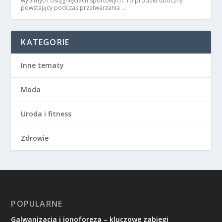
wybitnych osiągnięciach sportowych. To produkt uboczny
powstający podczas przetwarzania …
KATEGORIE
Inne tematy
Moda
Uroda i fitness
Zdrowie
POPULARNE
Galwanizacja i jonoforeza – kluczowe zabiegi