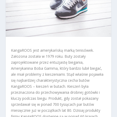
KangaROOS jest amerykańską marką tenisówek.
Założona została w 1979 roku. Buty zostały
zaprojektowane przez entuzjastę biegania,
Amerykanina Boba Gamma, który bardzo lubił biegać,
ale miał problemy z kieszeniami. Stąd właśnie pojawiła
się najbardziej charakterystyczna cecha butów
KangaROOS – kieszeń w butach. Kieszeń była
przeznaczona do przechowywania drobnej gotówki i
kluczy podczas biegu. Produkt, gdy został pokazany
sprzedawał się w ponad 700 tysiącach par butów
miesięcznie już w początkach lat 80. Dzisiaj produkty
firmy KangaROOS dostępne są w ponad 60 krajach