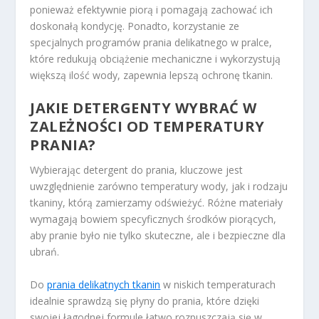
ponieważ efektywnie piorą i pomagają zachować ich
doskonałą kondycję. Ponadto, korzystanie ze
specjalnych programów prania delikatnego w pralce,
które redukują obciążenie mechaniczne i wykorzystują
większą ilość wody, zapewnia lepszą ochronę tkanin.
JAKIE DETERGENTY WYBRAĆ W
ZALEŻNOŚCI OD TEMPERATURY
PRANIA?
Wybierając detergent do prania, kluczowe jest
uwzględnienie zarówno temperatury wody, jak i rodzaju
tkaniny, którą zamierzamy odświeżyć. Różne materiały
wymagają bowiem specyficznych środków piorących,
aby pranie było nie tylko skuteczne, ale i bezpieczne dla
ubrań.
Do
prania delikatnych tkanin
w niskich temperaturach
idealnie sprawdzą się płyny do prania, które dzięki
swojej łagodnej formule łatwo rozpuszczają się w