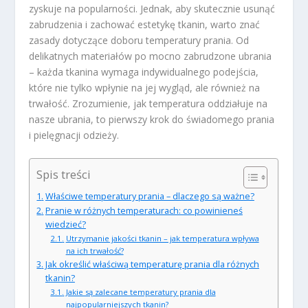
zyskuje na popularności. Jednak, aby skutecznie usunąć
zabrudzenia i zachować estetykę tkanin, warto znać
zasady dotyczące doboru temperatury prania. Od
delikatnych materiałów po mocno zabrudzone ubrania
– każda tkanina wymaga indywidualnego podejścia,
które nie tylko wpłynie na jej wygląd, ale również na
trwałość. Zrozumienie, jak temperatura oddziałuje na
nasze ubrania, to pierwszy krok do świadomego prania
i pielęgnacji odzieży.
Spis treści
Właściwe temperatury prania – dlaczego są ważne?
Pranie w różnych temperaturach: co powinieneś
wiedzieć?
Utrzymanie jakości tkanin – jak temperatura wpływa
na ich trwałość?
Jak określić właściwą temperaturę prania dla różnych
tkanin?
Jakie są zalecane temperatury prania dla
najpopularniejszych tkanin?