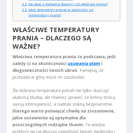
Jak dbać o delikatne tkaniny i ich właściwe pranie?
Jakie detergenty wybrać w zależności od
temperatury prania?
WŁAŚCIWE TEMPERATURY
PRANIA – DLACZEGO SĄ
WAŻNE?
Właściwa temperatura prania to podstawa, jeśli
zależy ci na skuteczności
usuwania plam
i
długowieczności twoich ubrań.
Pamiętaj, że
przesada w górę może im zaszkodzić.
Źle dobrana temperatura potrafi nie tylko skurczyć
ulubioną bluzkę, ale również sprawić, że kolory stracą
swoją intensywność, a nadruki znikną bezpowrotnie.
Dlatego warto poświęcić chwilę na zrozumienie,
jakie ustawienia są optymalne dla
poszczególnych rodzajów tkanin.
Ta wiedza
przełoży się na dłuższą żywotność twojej garderoby i