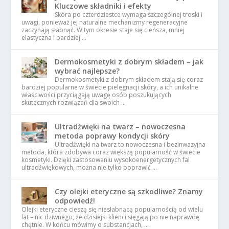
Kluczowe składniki i efekty
Skóra po czterdziestce wymaga szczególnej troski i
uwagi, ponieważ jej naturalne mechanizmy regeneracyjne
zaczynają słabnąć. W tym okresie staje się cieńsza, mniej
elastyczna i bardziej …
Dermokosmetyki z dobrym składem – jak
wybrać najlepsze?
Dermokosmetyki z dobrym składem stają się coraz
bardziej popularne w świecie pielęgnacji skóry, a ich unikalne
właściwości przyciągają uwagę osób poszukujących
skutecznych rozwiązań dla swoich …
Ultradźwięki na twarz – nowoczesna
metoda poprawy kondycji skóry
Ultradźwięki na twarz to nowoczesna i bezinwazyjna
metoda, która zdobywa coraz większą popularność w świecie
kosmetyki. Dzięki zastosowaniu wysokoenergetycznych fal
ultradźwiękowych, można nie tylko poprawić …
Czy olejki eteryczne są szkodliwe? Znamy
odpowiedź!
Olejki eteryczne cieszą się niesłabnącą popularnością od wielu
lat – nic dziwnego, że dzisiejsi klienci sięgają po nie naprawdę
chętnie. W końcu mówimy o substancjach, …