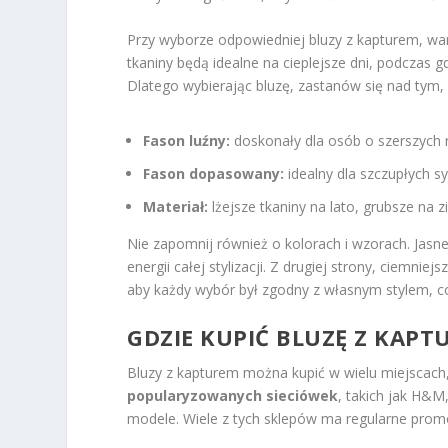
Przy wyborze odpowiedniej bluzy z kapturem, war
tkaniny będą idealne na cieplejsze dni, podczas 
Dlatego wybierając bluzę, zastanów się nad tym, n
Fason luźny:
doskonały dla osób o szerszych
Fason dopasowany:
idealny dla szczupłych sy
Materiał:
lżejsze tkaniny na lato, grubsze na 
Nie zapomnij również o kolorach i wzorach. Jas
energii całej stylizacji. Z drugiej strony, ciemni
aby każdy wybór był zgodny z własnym stylem, co
GDZIE KUPIĆ BLUZĘ Z KAPT
Bluzy z kapturem można kupić w wielu miejscach, 
popularyzowanych sieciówek
, takich jak H&M
modele. Wiele z tych sklepów ma regularne prom