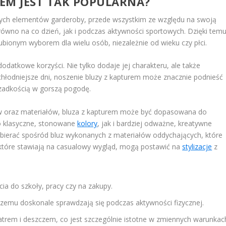
EM JEST TAK POPULARNA?
anych elementów garderoby, przede wszystkim ze względu na swoją
równo na co dzień, jak i podczas aktywności sportowych. Dzięki temu
ulubionym wyborem dla wielu osób, niezależnie od wieku czy płci.
odatkowe korzyści. Nie tylko dodaje jej charakteru, ale także
hłodniejsze dni, noszenie bluzy z kapturem może znacznie podnieść
rzadkością w gorszą pogodę.
ów oraz materiałów, bluza z kapturem może być dopasowana do
o klasyczne, stonowane
kolory
, jak i bardziej odważne, kreatywne
bierać spośród bluz wykonanych z materiałów oddychających, które
 które stawiają na casualowy wygląd, mogą postawić na
stylizacje
z
ia do szkoły, pracy czy na zakupy.
czemu doskonale sprawdzają się podczas aktywności fizycznej.
trem i deszczem, co jest szczególnie istotne w zmiennych warunkac