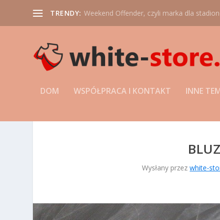
TRENDY:
Weekend Offender, czyli marka dla stadio
DOM
WSPÓŁPRACA I KONTAKT
INNE TE
BLUZ
Wysłany przez
white-sto