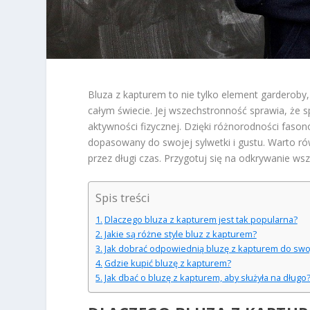
Bluza z kapturem to nie tylko element garderoby,
całym świecie. Jej wszechstronność sprawia, że s
aktywności fizycznej. Dzięki różnorodności faso
dopasowany do swojej sylwetki i gustu. Warto ró
przez długi czas. Przygotuj się na odkrywanie wsz
Spis treści
Dlaczego bluza z kapturem jest tak popularna?
Jakie są różne style bluz z kapturem?
Jak dobrać odpowiednią bluzę z kapturem do swoj
Gdzie kupić bluzę z kapturem?
Jak dbać o bluzę z kapturem, aby służyła na długo