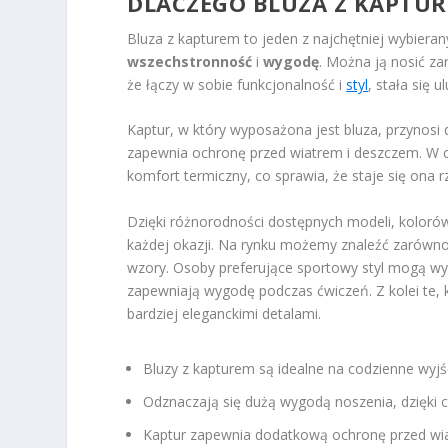
DLACZEGO BLUZA Z KAPTUR
Bluza z kapturem to jeden z najchętniej wybier
wszechstronność
i
wygodę
. Można ją nosić za
że łączy w sobie funkcjonalność i
styl
, stała się 
Kaptur, w który wyposażona jest bluza, przynosi d
zapewnia ochronę przed wiatrem i deszczem. W c
komfort termiczny, co sprawia, że staje się ona 
Dzięki różnorodności dostępnych modeli, kolor
każdej okazji. Na rynku możemy znaleźć zarówn
wzory. Osoby preferujące sportowy styl mogą wy
zapewniają wygodę podczas ćwiczeń. Z kolei te,
bardziej eleganckimi detalami.
Bluzy z kapturem są idealne na codzienne wyjśc
Odznaczają się dużą wygodą noszenia, dzięki 
Kaptur zapewnia dodatkową ochronę przed wia