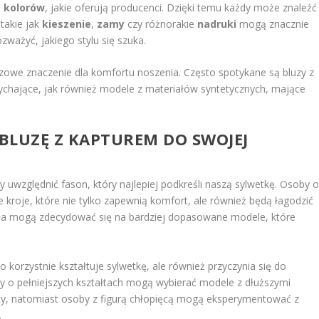
i
kolorów
, jakie oferują producenci. Dzięki temu każdy może znaleźć
 takie jak
kieszenie
,
zamy
czy różnorakie
nadruki
mogą znacznie
zważyć, jakiego stylu się szuka.
zowe znaczenie dla komfortu noszenia. Często spotykane są bluzy z
ychające, jak również modele z materiałów syntetycznych, mające
BLUZĘ Z KAPTUREM DO SWOJEJ
by uwzględnić fason, który najlepiej podkreśli naszą sylwetkę. Osoby 
kroje, które nie tylko zapewnią komfort, ale również będą łagodzić
ciała mogą zdecydować się na bardziej dopasowane modele, które
 korzystnie kształtuje sylwetkę, ale również przyczynia się do
 o pełniejszych kształtach mogą wybierać modele z dłuższymi
y, natomiast osoby z figurą chłopięcą mogą eksperymentować z
.