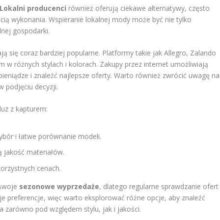
Lokalni producenci
również oferują ciekawe alternatywy, często
ścią wykonania. Wspieranie lokalnej mody może być nie tylko
lnej gospodarki.
ją się coraz bardziej popularne. Platformy takie jak Allegro, Zalando
 w różnych stylach i kolorach. Zakupy przez internet umożliwiają
ieniądze i znaleźć najlepsze oferty. Warto również zwrócić uwagę na
 podjęciu decyzji.
luz z kapturem:
ybór i łatwe porównanie modeli.
ą jakość materiałów.
korzystnych cenach.
 swoje
sezonowe wyprzedaże
, dlatego regularne sprawdzanie ofert
e preferencje, więc warto eksplorować różne opcje, aby znaleźć
a zarówno pod względem stylu, jak i jakości.