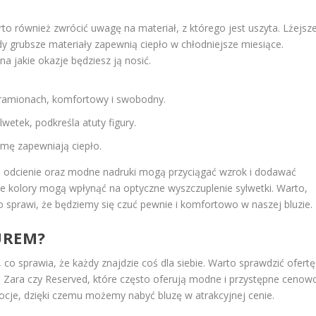
to również zwrócić uwagę na materiał, z którego jest uszyta. Lżejsz
gdy grubsze materiały zapewnią ciepło w chłodniejsze miesiące.
a jakie okazje będziesz ją nosić.
 ramionach, komfortowy i swobodny.
lwetek, podkreśla atuty figury.
zimę zapewniają ciepło.
ne odcienie oraz modne nadruki mogą przyciągać wzrok i dodawać
ejsze kolory mogą wpłynąć na optyczne wyszczuplenie sylwetki. Warto,
 sprawi, że będziemy się czuć pewnie i komfortowo w naszej bluzie.
UREM?
co sprawia, że każdy znajdzie coś dla siebie. Warto sprawdzić ofertę
, Zara czy Reserved, które często oferują modne i przystępne cenow
ocje, dzięki czemu możemy nabyć bluzę w atrakcyjnej cenie.