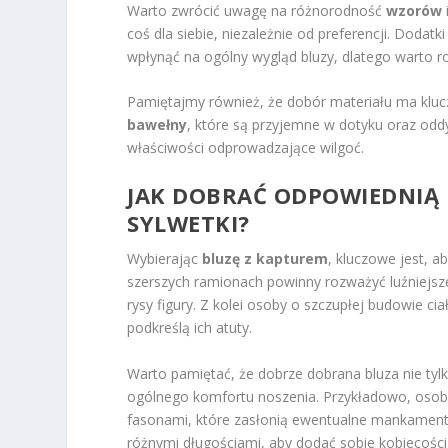
Warto zwrócić uwagę na różnorodność
wzorów
coś dla siebie, niezależnie od preferencji. Dodatki
wpłynąć na ogólny wygląd bluzy, dlatego warto ro
Pamiętajmy również, że dobór materiału ma kluc
bawełny
, które są przyjemne w dotyku oraz odd
właściwości odprowadzające wilgoć.
JAK DOBRAĆ ODPOWIEDNIĄ 
SYLWETKI?
Wybierając
bluzę z kapturem
, kluczowe jest, a
szerszych ramionach powinny rozważyć luźniejsze 
rysy figury. Z kolei osoby o szczupłej budowie 
podkreślą ich atuty.
Warto pamiętać, że dobrze dobrana bluza nie tylko
ogólnego komfortu noszenia. Przykładowo, osoby
fasonami, które zasłonią ewentualne mankament
różnymi długościami, aby dodać sobie kobiecości