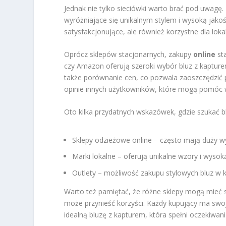
Jednak nie tylko sieciówki warto brać pod uwagę.
wyróżniające się unikalnym stylem i wysoką jako
satysfakcjonujące, ale również korzystne dla loka
Oprócz sklepów stacjonarnych, zakupy
online
sta
czy Amazon oferują szeroki wybór bluz z kapturem
także porównanie cen, co pozwala zaoszczędzić p
opinie innych użytkowników, które mogą pomóc w
Oto kilka przydatnych wskazówek, gdzie szukać b
Sklepy odzieżowe online – często mają duży w
Marki lokalne – oferują unikalne wzory i wysok
Outlety – możliwość zakupu stylowych bluz w 
Warto też pamiętać, że różne sklepy mogą mieć
może przynieść korzyści. Każdy kupujący ma swoj
idealną bluzę z kapturem, która spełni oczekiwani