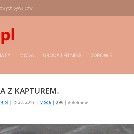
nowych bywalców...
MATY
MODA
URODA I FITNESS
ZDROWIE
A Z KAPTUREM.
re.pl
|
lip 30, 2019
|
Moda
|
0
|