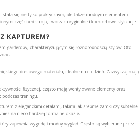
em stała się nie tylko praktycznym, ale także modnym elementem
nnymi częściami stroju, tworząc oryginalne i komfortowe stylizacje.
Z Z KAPTUREM?
m garderoby, charakteryzującym się różnorodnością stylów. Oto
znać:
iękkiego dresowego materiału, idealne na co dzień. Zazwyczaj maj
aktywności fizycznej, często mają wentylowane elementy oraz
t podczas treningu.
apturem z eleganckimi detalami, takimi jak srebrne zamki czy subtelne
wnież na nieco bardziej formalne okazje.
który zapewnia wygodę i modny wygląd. Często są wybierane przez