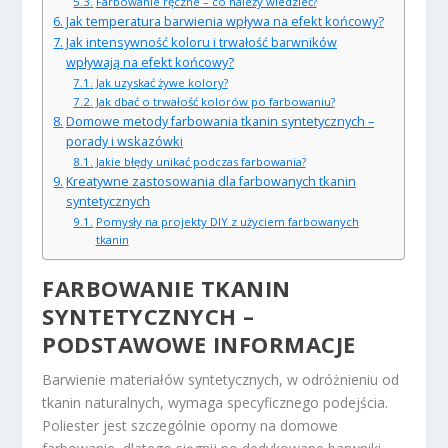
Farbowanie ręczne – co należy wiedzieć?
Jak temperatura barwienia wpływa na efekt końcowy?
Jak intensywność koloru i trwałość barwników
wpływają na efekt końcowy?
Jak uzyskać żywe kolory?
Jak dbać o trwałość kolorów po farbowaniu?
Domowe metody farbowania tkanin syntetycznych –
porady i wskazówki
Jakie błędy unikać podczas farbowania?
Kreatywne zastosowania dla farbowanych tkanin
syntetycznych
Pomysły na projekty DIY z użyciem farbowanych
tkanin
FARBOWANIE TKANIN
SYNTETYCZNYCH –
PODSTAWOWE INFORMACJE
Barwienie materiałów syntetycznych, w odróżnieniu od
tkanin naturalnych, wymaga specyficznego podejścia.
Poliester jest szczególnie oporny na domowe