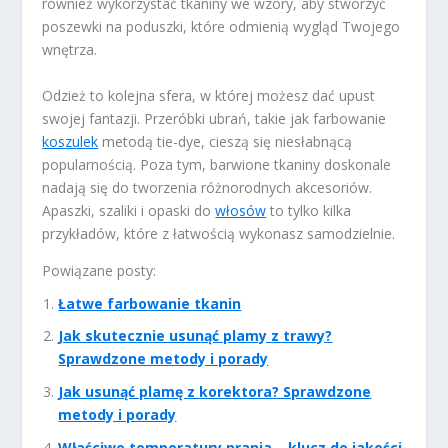
również wykorzystać tkaniny we wzory, aby stworzyć
poszewki na poduszki, które odmienią wygląd Twojego
wnętrza.
Odzież to kolejna sfera, w której możesz dać upust
swojej fantazji. Przeróbki ubrań, takie jak farbowanie
koszulek
metodą tie-dye, cieszą się niesłabnącą
popularnością. Poza tym, barwione tkaniny doskonale
nadają się do tworzenia różnorodnych akcesoriów.
Apaszki, szaliki i opaski do
włosów
to tylko kilka
przykładów, które z łatwością wykonasz samodzielnie.
Powiązane posty:
Łatwe farbowanie tkanin
Jak skutecznie usunąć plamy z trawy?
Sprawdzone metody i porady
Jak usunąć plamę z korektora? Sprawdzone
metody i porady
Właściwe temperatury prania – klucz do jakości