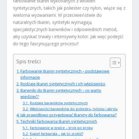
farbowanie tkanin wykonanych z włókien
syntetycznych, takich jak poliester czy nylon, wiąże się z
wieloma wyzwaniami. W przeciwieństwie do
naturalnych tkanin, syntetyki wymagają
specjalistycznych barwników i odpowiednich metod,
aby uzyskać trwały i intensywny kolor. Jak więc podejść
do tego fascynującego procesu?
Spis treści
Farbowanie tkanin syntetycznych – podstawowe
informacje
Rodzaje tkanin syntetycznych i ich właściwości
Barwniki do tkanin syntetycznych – co warto
wiedzieć?
Rodzaje barwników syntetycznych
Właściwości barwników do poliestru, nylonu i akrylu
Jak prawidłowo przygotować tkaniny do farbowania?
Techniki farbowania tkanin syntetycznych
Farbowanie w pralce – krok po kroku
Kąpiel farbiarska – jak to zrobić?