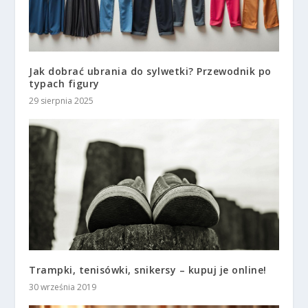
Jak dobrać ubrania do sylwetki? Przewodnik po
typach figury
29 sierpnia 2025
Trampki, tenisówki, snikersy – kupuj je online!
30 września 2019