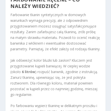
NALEŻY WIEDZIEĆ?
Farbowanie tkanin syntetycznych w domowych
warunkach wymaga precyzji, ale z odpowiednim
przygotowaniem możesz osiągnąć satysfakcjonujące
rezultaty. Zanim zafarbujesz całą tkaninę, zrób próbę
na małym skrawku materiału. Pozwoli to ocenić reakcję
barwnika z włóknem i ewentualnie dostosować
parametry. Pamiętaj, że efekt zależy od rodzaju tkaniny.
Jak odświeżyć kolor bluzki lub zasłon? Kluczem jest
przygotowanie kąpieli barwiącej. W ciepłej wodzie
(około
6 litrów
) rozpuść barwnik, zgodnie z instrukcją.
Zanurz tkaninę, upewniając się, że jest pokryta
roztworem. Dla równego koloru, materiał powinien
pozostać w kąpieli przez co najmniej godzinę, mieszaj
go regularnie.
Po farbowaniu wypierz tkaninę w delikatnym proszku i