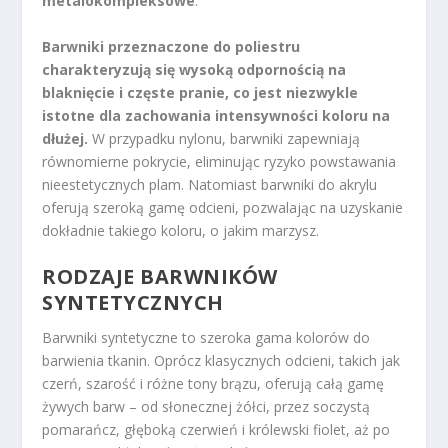
metalokompleksowe
.
Barwniki przeznaczone do poliestru
charakteryzują się wysoką odpornością na
blaknięcie i częste pranie, co jest niezwykle
istotne dla zachowania intensywności koloru na
dłużej.
W przypadku nylonu, barwniki zapewniają
równomierne pokrycie, eliminując ryzyko powstawania
nieestetycznych plam. Natomiast barwniki do akrylu
oferują szeroką gamę odcieni, pozwalając na uzyskanie
dokładnie takiego koloru, o jakim marzysz.
RODZAJE BARWNIKÓW
SYNTETYCZNYCH
Barwniki syntetyczne to szeroka gama kolorów do
barwienia tkanin. Oprócz klasycznych odcieni, takich jak
czerń, szarość i różne tony brązu, oferują całą gamę
żywych barw – od słonecznej żółci, przez soczystą
pomarańcz, głęboką czerwień i królewski fiolet, aż po