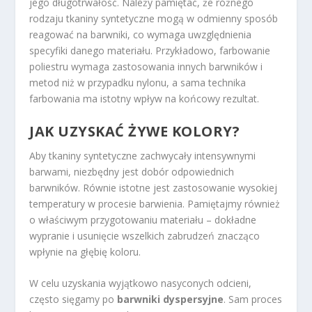
jego długotrwałość. Należy pamiętać, że różnego
rodzaju tkaniny syntetyczne mogą w odmienny sposób
reagować na barwniki, co wymaga uwzględnienia
specyfiki danego materiału. Przykładowo, farbowanie
poliestru wymaga zastosowania innych barwników i
metod niż w przypadku nylonu, a sama technika
farbowania ma istotny wpływ na końcowy rezultat.
JAK UZYSKAĆ ŻYWE KOLORY?
Aby tkaniny syntetyczne zachwycały intensywnymi
barwami, niezbędny jest dobór odpowiednich
barwników. Równie istotne jest zastosowanie wysokiej
temperatury w procesie barwienia. Pamiętajmy również
o właściwym przygotowaniu materiału – dokładne
wypranie i usunięcie wszelkich zabrudzeń znacząco
wpłynie na głębię koloru.
W celu uzyskania wyjątkowo nasyconych odcieni,
często sięgamy po
barwniki dyspersyjne
. Sam proces