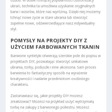
ozdób. W dobie rosnącej popularności customizacji
ubrań, technika ta umożliwia uzyskanie oryginalnych
barw i wzorów, które nas wyróżnią. Dzięki niej możemy
tchnąć nowe życie w stare ubrania lub stworzyć
zupełnie nowe, odzwierciedlające nasz indywidualny
styl.
POMYSŁY NA PROJEKTY DIY Z
UŻYCIEM FARBOWANYCH TKANIN
Barwione syntetyki otwierają szerokie pole do popisu w
projektach DIY, pozwalając stworzyć unikatowe
ubrania, torby, poduszki i inne akcesoria. Sam proces
barwienia to fantastyczny sposób na wyrażenie
kreatywności i nadanie przedmiotom osobistego
charakteru.
Zastanawiasz się, jakie projekty DIY możesz
zrealizować? Możesz na przykład uszyć wytrzymałą
torbę na zakupy z barwionego poliestru. Możesz