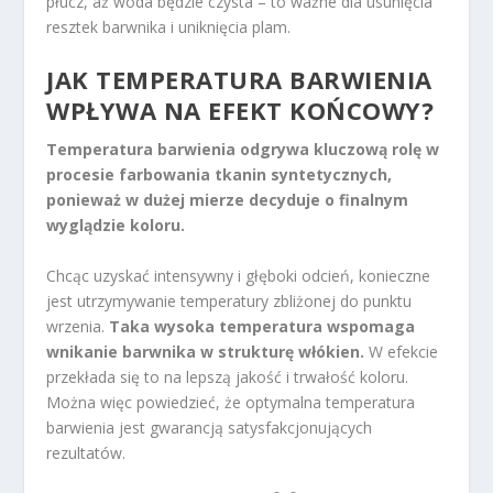
płucz, aż woda będzie czysta – to ważne dla usunięcia
resztek barwnika i uniknięcia plam.
JAK TEMPERATURA BARWIENIA
WPŁYWA NA EFEKT KOŃCOWY?
Temperatura barwienia odgrywa kluczową rolę w
procesie farbowania tkanin syntetycznych,
ponieważ w dużej mierze decyduje o finalnym
wyglądzie koloru.
Chcąc uzyskać intensywny i głęboki odcień, konieczne
jest utrzymywanie temperatury zbliżonej do punktu
wrzenia.
Taka wysoka temperatura wspomaga
wnikanie barwnika w strukturę włókien.
W efekcie
przekłada się to na lepszą jakość i trwałość koloru.
Można więc powiedzieć, że optymalna temperatura
barwienia jest gwarancją satysfakcjonujących
rezultatów.