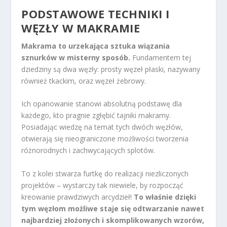
PODSTAWOWE TECHNIKI I
WĘZŁY W MAKRAMIE
Makrama to urzekająca sztuka wiązania
sznurków w misterny sposób.
Fundamentem tej
dziedziny są dwa węzły: prosty węzeł płaski, nazywany
również tkackim, oraz węzeł żebrowy.
Ich opanowanie stanowi absolutną podstawę dla
każdego, kto pragnie zgłębić tajniki makramy.
Posiadając wiedzę na temat tych dwóch węzłów,
otwierają się nieograniczone możliwości tworzenia
różnorodnych i zachwycających splotów.
To z kolei stwarza furtkę do realizacji niezliczonych
projektów – wystarczy tak niewiele, by rozpocząć
kreowanie prawdziwych arcydzieł!
To właśnie dzięki
tym węzłom możliwe staje się odtwarzanie nawet
najbardziej złożonych i skomplikowanych wzorów,