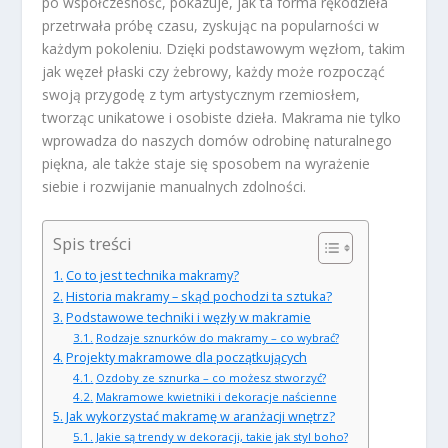
po współczesność, pokazuje, jak ta forma rękodzieła
przetrwała próbę czasu, zyskując na popularności w
każdym pokoleniu. Dzięki podstawowym węzłom, takim
jak węzeł płaski czy żebrowy, każdy może rozpocząć
swoją przygodę z tym artystycznym rzemiosłem,
tworząc unikatowe i osobiste dzieła. Makrama nie tylko
wprowadza do naszych domów odrobinę naturalnego
piękna, ale także staje się sposobem na wyrażenie
siebie i rozwijanie manualnych zdolności.
Spis treści
Co to jest technika makramy?
Historia makramy – skąd pochodzi ta sztuka?
Podstawowe techniki i węzły w makramie
Rodzaje sznurków do makramy – co wybrać?
Projekty makramowe dla początkujących
Ozdoby ze sznurka – co możesz stworzyć?
Makramowe kwietniki i dekoracje naścienne
Jak wykorzystać makramę w aranżacji wnętrz?
Jakie są trendy w dekoracji, takie jak styl boho?