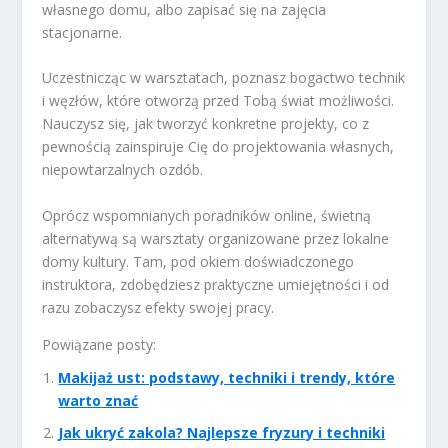
własnego domu, albo zapisać się na zajęcia
stacjonarne.
Uczestnicząc w warsztatach, poznasz bogactwo technik
i węzłów, które otworzą przed Tobą świat możliwości.
Nauczysz się, jak tworzyć konkretne projekty, co z
pewnością zainspiruje Cię do projektowania własnych,
niepowtarzalnych ozdób.
Oprócz wspomnianych poradników online, świetną
alternatywą są warsztaty organizowane przez lokalne
domy kultury. Tam, pod okiem doświadczonego
instruktora, zdobędziesz praktyczne umiejętności i od
razu zobaczysz efekty swojej pracy.
Powiązane posty:
Makijaż ust: podstawy, techniki i trendy, które
warto znać
Jak ukryć zakola? Najlepsze fryzury i techniki