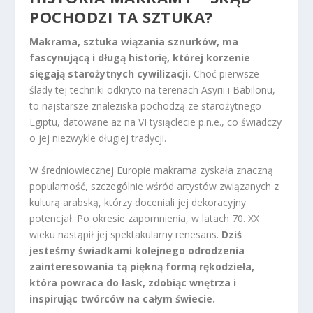
POCHODZI TA SZTUKA?
Makrama, sztuka wiązania sznurków, ma
fascynującą i długą historię, której korzenie
sięgają starożytnych cywilizacji.
Choć pierwsze
ślady tej techniki odkryto na terenach Asyrii i Babilonu,
to najstarsze znaleziska pochodzą ze starożytnego
Egiptu, datowane aż na VI tysiąclecie p.n.e., co świadczy
o jej niezwykle długiej tradycji.
W średniowiecznej Europie makrama zyskała znaczną
popularność, szczególnie wśród artystów związanych z
kulturą arabską, którzy doceniali jej dekoracyjny
potencjał. Po okresie zapomnienia, w latach 70. XX
wieku nastąpił jej spektakularny renesans.
Dziś
jesteśmy świadkami kolejnego odrodzenia
zainteresowania tą piękną formą rękodzieła,
która powraca do łask, zdobiąc wnętrza i
inspirując twórców na całym świecie.