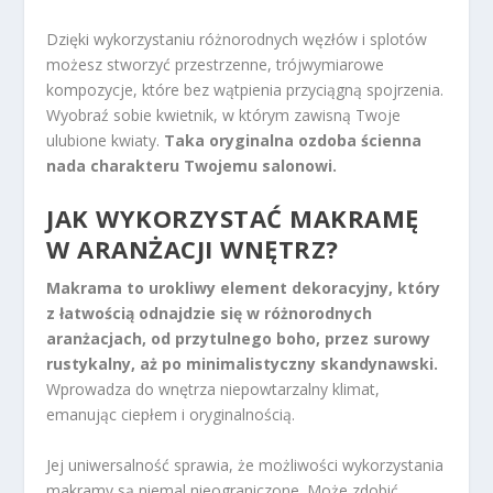
Dzięki wykorzystaniu różnorodnych węzłów i splotów
możesz stworzyć przestrzenne, trójwymiarowe
kompozycje, które bez wątpienia przyciągną spojrzenia.
Wyobraź sobie kwietnik, w którym zawisną Twoje
ulubione kwiaty.
Taka oryginalna ozdoba ścienna
nada charakteru Twojemu salonowi.
JAK WYKORZYSTAĆ MAKRAMĘ
W ARANŻACJI WNĘTRZ?
Makrama to urokliwy element dekoracyjny, który
z łatwością odnajdzie się w różnorodnych
aranżacjach, od przytulnego boho, przez surowy
rustykalny, aż po minimalistyczny skandynawski.
Wprowadza do wnętrza niepowtarzalny klimat,
emanując ciepłem i oryginalnością.
Jej uniwersalność sprawia, że możliwości wykorzystania
makramy są niemal nieograniczone. Może zdobić