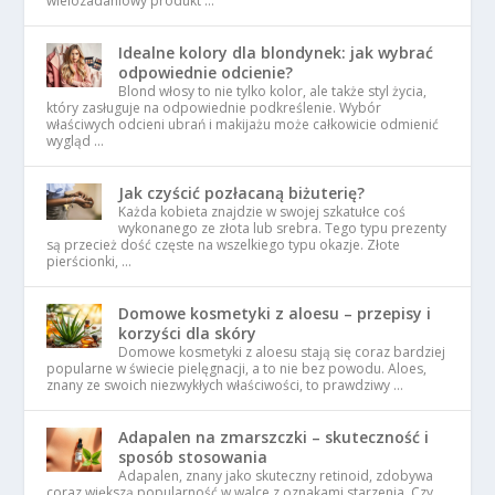
wielozadaniowy produkt …
Idealne kolory dla blondynek: jak wybrać
odpowiednie odcienie?
Blond włosy to nie tylko kolor, ale także styl życia,
który zasługuje na odpowiednie podkreślenie. Wybór
właściwych odcieni ubrań i makijażu może całkowicie odmienić
wygląd …
Jak czyścić pozłacaną biżuterię?
Każda kobieta znajdzie w swojej szkatułce coś
wykonanego ze złota lub srebra. Tego typu prezenty
są przecież dość częste na wszelkiego typu okazje. Złote
pierścionki, …
Domowe kosmetyki z aloesu – przepisy i
korzyści dla skóry
Domowe kosmetyki z aloesu stają się coraz bardziej
popularne w świecie pielęgnacji, a to nie bez powodu. Aloes,
znany ze swoich niezwykłych właściwości, to prawdziwy …
Adapalen na zmarszczki – skuteczność i
sposób stosowania
Adapalen, znany jako skuteczny retinoid, zdobywa
coraz większą popularność w walce z oznakami starzenia. Czy