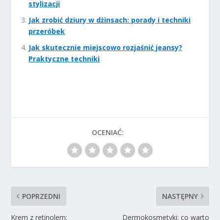
stylizacji
Jak zrobić dziury w dżinsach: porady i techniki
przeróbek
Jak skutecznie miejscowo rozjaśnić jeansy?
Praktyczne techniki
OCENIAĆ:
POPRZEDNI
NASTĘPNY
Krem z retinolem:
Dermokosmetyki: co warto