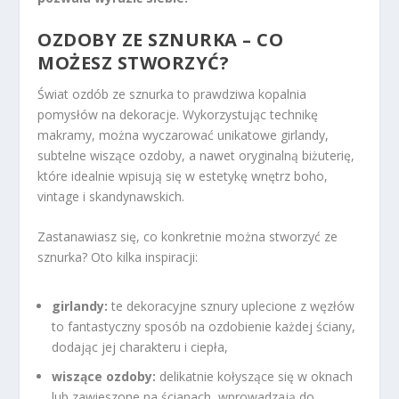
OZDOBY ZE SZNURKA – CO
MOŻESZ STWORZYĆ?
Świat ozdób ze sznurka to prawdziwa kopalnia
pomysłów na dekoracje. Wykorzystując technikę
makramy, można wyczarować unikatowe girlandy,
subtelne wiszące ozdoby, a nawet oryginalną biżuterię,
które idealnie wpisują się w estetykę wnętrz boho,
vintage i skandynawskich.
Zastanawiasz się, co konkretnie można stworzyć ze
sznurka? Oto kilka inspiracji:
girlandy:
te dekoracyjne sznury uplecione z węzłów
to fantastyczny sposób na ozdobienie każdej ściany,
dodając jej charakteru i ciepła,
wiszące ozdoby:
delikatnie kołyszące się w oknach
lub zawieszone na ścianach, wprowadzają do