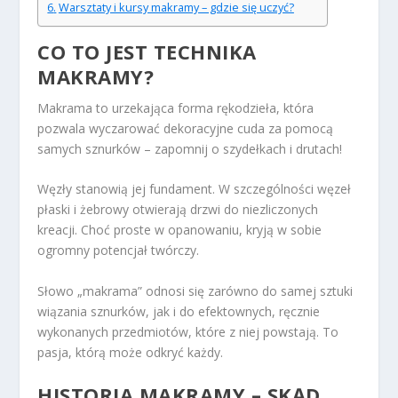
Warsztaty i kursy makramy – gdzie się uczyć?
CO TO JEST TECHNIKA
MAKRAMY?
Makrama to urzekająca forma rękodzieła, która
pozwala wyczarować dekoracyjne cuda za pomocą
samych sznurków – zapomnij o szydełkach i drutach!
Węzły stanowią jej fundament. W szczególności węzeł
płaski i żebrowy otwierają drzwi do niezliczonych
kreacji. Choć proste w opanowaniu, kryją w sobie
ogromny potencjał twórczy.
Słowo „makrama” odnosi się zarówno do samej sztuki
wiązania sznurków, jak i do efektownych, ręcznie
wykonanych przedmiotów, które z niej powstają. To
pasja, którą może odkryć każdy.
HISTORIA MAKRAMY – SKĄD