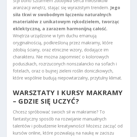
Styl boho szturmem zdobywa serca miłośników
aranżacji wnętrz, stając się wyrazistym trendem.
Jego
siła tkwi w swobodnym łączeniu naturalnych
materiałów z unikatowym rękodziełem, tworząc
eklektyczną, a zarazem harmonijną całość.
Wnętrza urządzone w tym duchu emanują
oryginalnością, podkreśloną przez makramy, które
zdobią ściany, oraz etniczne wzory, dodające im
charakteru. Nie można zapomnieć o kolorowych
poduszkach, rozrzuconych nonszalancko na sofach i
fotelach, oraz o bujnej zieleni roślin doniczkowych,
które wspólnie budują niepowtarzalny, przytulny klimat.
WARSZTATY I KURSY MAKRAMY
– GDZIE SIĘ UCZYĆ?
Chcesz spróbować swoich sił w makramie? To
fantastyczny sposób na rozwijanie manualnych
talentów i pobudzenie kreatywności! Możesz zacząć od
kursów online, które pozwalają na naukę w zaciszu