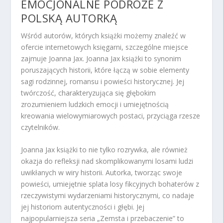
EMOCJONALNE PODRÓŻE Z
POLSKĄ AUTORKĄ
Wśród autorów, których książki możemy znaleźć w
ofercie internetowych księgarni, szczególne miejsce
zajmuje Joanna Jax. Joanna Jax książki to synonim
poruszających historii, które łączą w sobie elementy
sagi rodzinnej, romansu i powieści historycznej. Jej
twórczość, charakteryzująca się głębokim
zrozumieniem ludzkich emocji i umiejętnością
kreowania wielowymiarowych postaci, przyciąga rzesze
czytelników.
Joanna Jax książki to nie tylko rozrywka, ale również
okazja do refleksji nad skomplikowanymi losami ludzi
uwikłanych w wiry historii. Autorka, tworząc swoje
powieści, umiejętnie splata losy fikcyjnych bohaterów z
rzeczywistymi wydarzeniami historycznymi, co nadaje
jej historiom autentyczności i głębi. Jej
najpopularniejsza seria „Zemsta i przebaczenie” to