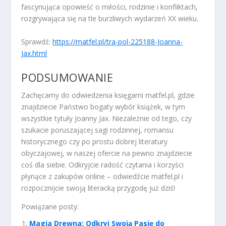
fascynująca opowieść o miłości, rodzinie i konfliktach,
rozgrywająca się na tle burzliwych wydarzeń XX wieku.
Sprawdź:
https://matfel.pl/tra-pol-225188-Joanna-
Jax.html
PODSUMOWANIE
Zachęcamy do odwiedzenia księgarni matfel.pl, gdzie
znajdziecie Państwo bogaty wybór książek, w tym
wszystkie tytuły Joanny Jax. Niezależnie od tego, czy
szukacie poruszającej sagi rodzinnej, romansu
historycznego czy po prostu dobrej literatury
obyczajowej, w naszej ofercie na pewno znajdziecie
coś dla siebie. Odkryjcie radość czytania i korzyści
płynące z zakupów online – odwiedźcie matfel.pl i
rozpocznijcie swoją literacką przygodę już dziś!
Powiązane posty:
Magia Drewna: Odkryj Swoją Pasję do