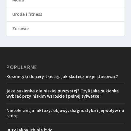
Uroda i fitness
Zdrowie
POPULARNE
Kosmetyki do cery tłustej: Jak skutecznie je stosować?
Jaka sukienka dla niskiej puszystej? Czyli jaką sukienkę
wybrać przy niskim wzroście i pełnej sylwetce?
Nietolerancja laktozy: objawy, diagnostyka i jej wpływ na
skórę
Buty jakby ich nie było