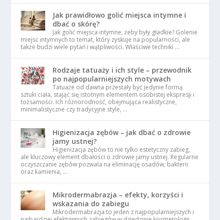
Jak prawidłowo golić miejsca intymne i
dbać o skórę?
Jak golić miejsca intymne, żeby były gładkie? Golenie
miejsc intymnych to temat, który zyskuje na popularności, ale
także budzi wiele pytań i wątpliwości. Właściwe techniki …
Rodzaje tatuaży i ich style – przewodnik
po najpopularniejszych motywach
Tatuaże od dawna przestały być jedynie formą
sztuki ciała, stając się istotnym elementem osobistej ekspresji i
tożsamości. Ich różnorodność, obejmująca realistyczne,
minimalistyczne czy tradycyjne style, …
Higienizacja zębów – jak dbać o zdrowie
jamy ustnej?
Higienizacja zębów to nie tylko estetyczny zabieg,
ale kluczowy element dbałości o zdrowie jamy ustnej. Regularne
oczyszczanie zębów pozwala na eliminację osadów, bakterii
oraz kamienia, …
Mikrodermabrazja – efekty, korzyści i
wskazania do zabiegu
Mikrodermabrazja to jeden z najpopularniejszych i
najbardziej efektywnych zabiegów w dziedzinie kosmetologii,