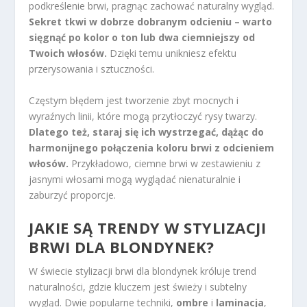
podkreślenie brwi, pragnąc zachować naturalny wygląd.
Sekret tkwi w dobrze dobranym odcieniu – warto
sięgnąć po kolor o ton lub dwa ciemniejszy od
Twoich włosów.
Dzięki temu unikniesz efektu
przerysowania i sztuczności.
Częstym błędem jest tworzenie zbyt mocnych i
wyraźnych linii, które mogą przytłoczyć rysy twarzy.
Dlatego też, staraj się ich wystrzegać, dążąc do
harmonijnego połączenia koloru brwi z odcieniem
włosów.
Przykładowo, ciemne brwi w zestawieniu z
jasnymi włosami mogą wyglądać nienaturalnie i
zaburzyć proporcje.
JAKIE SĄ TRENDY W STYLIZACJI
BRWI DLA BLONDYNEK?
W świecie stylizacji brwi dla blondynek króluje trend
naturalności, gdzie kluczem jest świeży i subtelny
wygląd. Dwie popularne techniki,
ombre
i
laminacja
,