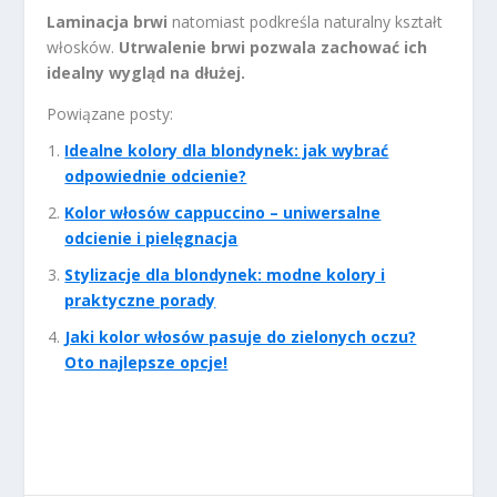
Laminacja brwi
natomiast podkreśla naturalny kształt
włosków.
Utrwalenie brwi pozwala zachować ich
idealny wygląd na dłużej.
Powiązane posty:
Idealne kolory dla blondynek: jak wybrać
odpowiednie odcienie?
Kolor włosów cappuccino – uniwersalne
odcienie i pielęgnacja
Stylizacje dla blondynek: modne kolory i
praktyczne porady
Jaki kolor włosów pasuje do zielonych oczu?
Oto najlepsze opcje!