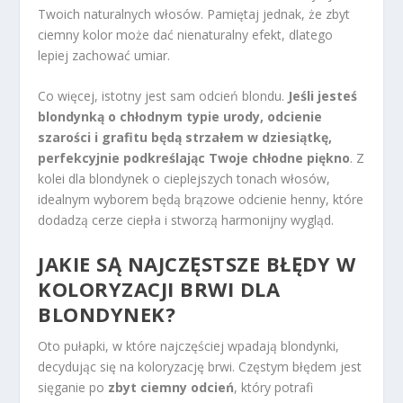
Twoich naturalnych włosów. Pamiętaj jednak, że zbyt
ciemny kolor może dać nienaturalny efekt, dlatego
lepiej zachować umiar.
Co więcej, istotny jest sam odcień blondu.
Jeśli jesteś
blondynką o chłodnym typie urody, odcienie
szarości i grafitu będą strzałem w dziesiątkę,
perfekcyjnie podkreślając Twoje chłodne piękno
. Z
kolei dla blondynek o cieplejszych tonach włosów,
idealnym wyborem będą brązowe odcienie henny, które
dodadzą cerze ciepła i stworzą harmonijny wygląd.
JAKIE SĄ NAJCZĘSTSZE BŁĘDY W
KOLORYZACJI BRWI DLA
BLONDYNEK?
Oto pułapki, w które najczęściej wpadają blondynki,
decydując się na koloryzację brwi. Częstym błędem jest
sięganie po
zbyt ciemny odcień
, który potrafi