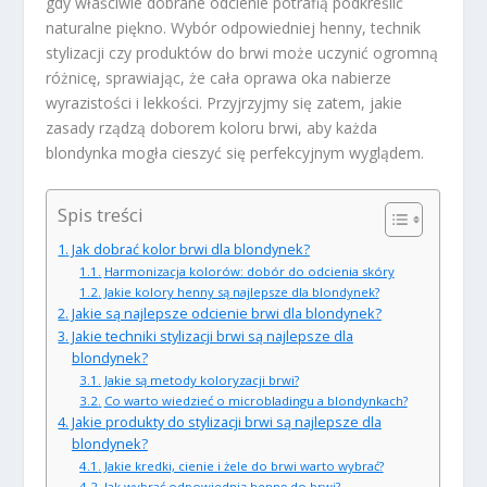
gdy właściwie dobrane odcienie potrafią podkreślić
naturalne piękno. Wybór odpowiedniej henny, technik
stylizacji czy produktów do brwi może uczynić ogromną
różnicę, sprawiając, że cała oprawa oka nabierze
wyrazistości i lekkości. Przyjrzyjmy się zatem, jakie
zasady rządzą doborem koloru brwi, aby każda
blondynka mogła cieszyć się perfekcyjnym wyglądem.
Spis treści
Jak dobrać kolor brwi dla blondynek?
Harmonizacja kolorów: dobór do odcienia skóry
Jakie kolory henny są najlepsze dla blondynek?
Jakie są najlepsze odcienie brwi dla blondynek?
Jakie techniki stylizacji brwi są najlepsze dla
blondynek?
Jakie są metody koloryzacji brwi?
Co warto wiedzieć o microbladingu a blondynkach?
Jakie produkty do stylizacji brwi są najlepsze dla
blondynek?
Jakie kredki, cienie i żele do brwi warto wybrać?
Jak wybrać odpowiednią hennę do brwi?