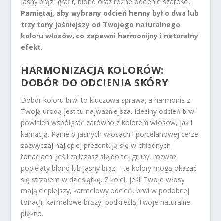
jasny brąz, grafit, blond oraz różne odcienie szarości.
Pamiętaj, aby wybrany odcień henny był o dwa lub
trzy tony jaśniejszy od Twojego naturalnego
koloru włosów, co zapewni harmonijny i naturalny
efekt.
HARMONIZACJA KOLORÓW:
DOBÓR DO ODCIENIA SKÓRY
Dobór koloru brwi to kluczowa sprawa, a harmonia z
Twoją urodą jest tu najważniejsza. Idealny odcień brwi
powinien współgrać zarówno z kolorem włosów, jak i
karnacją. Panie o jasnych włosach i porcelanowej cerze
zazwyczaj najlepiej prezentują się w chłodnych
tonacjach. Jeśli zaliczasz się do tej grupy, rozważ
popielaty blond lub jasny brąz – te kolory mogą okazać
się strzałem w dziesiątkę. Z kolei, jeśli Twoje włosy
mają cieplejszy, karmelowy odcień, brwi w podobnej
tonacji, karmelowe brązy, podkreślą Twoje naturalne
piękno.