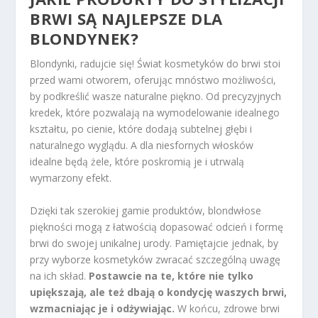
BRWI SĄ NAJLEPSZE DLA
BLONDYNEK?
Blondynki, radujcie się! Świat kosmetyków do brwi stoi
przed wami otworem, oferując mnóstwo możliwości,
by podkreślić wasze naturalne piękno. Od precyzyjnych
kredek, które pozwalają na wymodelowanie idealnego
kształtu, po cienie, które dodają subtelnej głębi i
naturalnego wyglądu. A dla niesfornych włosków
idealne będą żele, które poskromią je i utrwalą
wymarzony efekt.
Dzięki tak szerokiej gamie produktów, blondwłose
piękności mogą z łatwością dopasować odcień i formę
brwi do swojej unikalnej urody. Pamiętajcie jednak, by
przy wyborze kosmetyków zwracać szczególną uwagę
na ich skład.
Postawcie na te, które nie tylko
upiększają, ale też dbają o kondycję waszych brwi,
wzmacniając je i odżywiając.
W końcu, zdrowe brwi