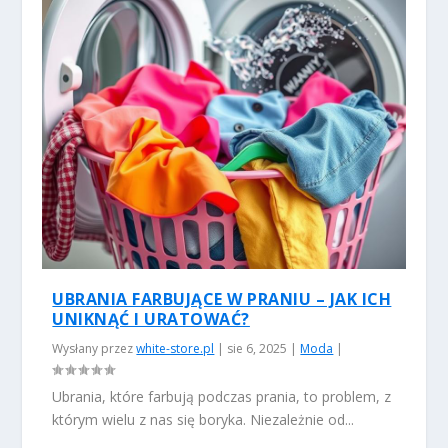
UBRANIA FARBUJĄCE W PRANIU – JAK ICH
UNIKNĄĆ I URATOWAĆ?
Wysłany przez
white-store.pl
|
sie 6, 2025
|
Moda
|
Ubrania, które farbują podczas prania, to problem, z
którym wielu z nas się boryka. Niezależnie od...