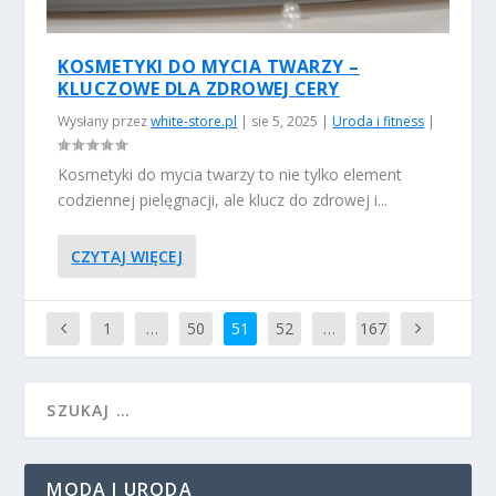
KOSMETYKI DO MYCIA TWARZY –
KLUCZOWE DLA ZDROWEJ CERY
Wysłany przez
white-store.pl
|
sie 5, 2025
|
Uroda i fitness
|
Kosmetyki do mycia twarzy to nie tylko element
codziennej pielęgnacji, ale klucz do zdrowej i...
CZYTAJ WIĘCEJ
1
…
50
51
52
…
167
MODA I URODA